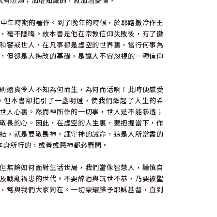
就有愁煩；加增知識的，就加增憂傷。
其中年時期的著作。到了晚年的時候，於耶路撒冷作王
，毫不隱晦。故本書是他在宗教信仰失敗後，有了徹
和警戒世人，在凡事都是虛空的世界裏，當行何事為
，但卻是人悔改的基礎，是讓人不容忽視的一種信仰
則還真令人不知為何而生，為何而活啊！此時便感受
。但本書卻指引了一盞明燈，使我們燃起了人生的希
世人心裏。然而神所作的一切事，世人是不能參透；
敬畏的心。因此，在虛空的人生裏，要把握當下，作
結，就是要敬畏神，謹守神的誡命，這是人所當盡的
本身所行的，或善或惡神都必審問。
但無論如何面對生活世局，我們當像智慧人，謹慎自
及戰亂禍患的世代。不要醉酒與玩世不恭，乃要被聖
，常與我們大家同在。一切榮耀歸予耶穌基督，直到