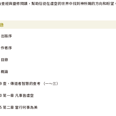
合查經與靈修閱讀，幫助信徒在虛空的世界中找到神所賜的方向和盼望
錄
2 出版序
4 作者序
6 目錄
8 概論
19 壹、傳道者智慧的查考 （一～三）
20 第一章 凡事皆虛空
35 第二章 當行何事為美