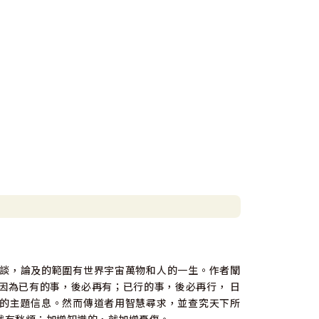
談，論及的範圍有世界宇宙萬物和人的一生。作者闡
因為已有的事，後必再有；已行的事，後必再行， 日
的主題信息。然而傳道者用智慧尋求，並查究天下所