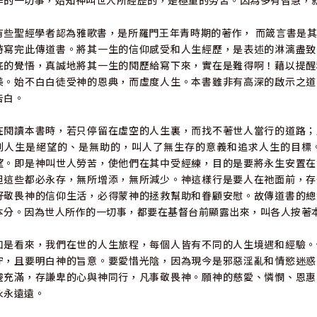
作的一切事，始知神叫世人所經歷的，是極重的勞苦。因為多有智慧，
有些聖經學者認為雅歌書，是所羅門王年青時期的著作， 而箴言書是
時寫完此傳道書。將其一生的信仰感受和人生經歷，是表述的淋漓盡致
底的覺悟，真誠地將其一生的閱歷給寫下來，實在是難得啊！藉以提醒
美。始不白白徒受神的恩典，而虛度人生。本書雖非有高深的啟示之道
告白。
在閱讀本書時，若只停留在虛空的人生裏，而找不著世人當行的道路；
到人生是絕望的、是無助的，叫人了無生存的意義和追求人生的目標
望。即是神叫世人勞苦，使他們在其中受經練，目的是要將永生安置在
但這些都必永存，無所增添，無所減少。神這樣行是要人在祂面前，存
好敬畏神的信仰生活，必得蒙神的拯救幫助和眷顧安慰。故傳道書的總
本分。因為世人所作的一切事，都要在基督台前顯露出來，叫各人按著
如是看來，我們在世的人生旅程，每個人皆有不同的人生境遇和經驗。
守，且要明白神的旨意。要愛惜光陰，因為現今是邪惡淫亂和情慾迷惑
靈充滿，存謙卑的心與神同行，凡事敬畏神。願神的慈愛、憐憫、恩惠
永永遠遠。