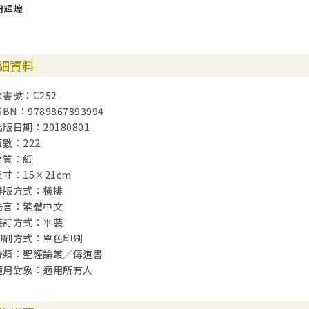
田輝煌
細資料
原書號：C252
SBN：9789867893994
出版日期：20180801
頁數：222
材質：紙
尺寸：15×21cm
排版方式：橫排
語言：繁體中文
裝訂方式：平裝
印刷方式：單色印刷
分類：聖經論叢／傳道書
適用對象：適用所有人