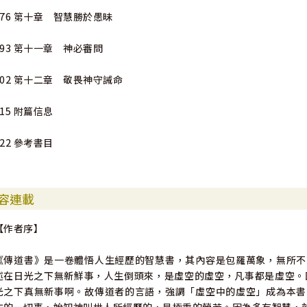
176 第十章 智慧勝於愚昧
193 第十一章 神必審問
202 第十二章 敬畏神守誡命
215 附篇信息
222 參考書目
容連載
【作者序】
《傳道書》是一卷體悟人生經歷的智慧書，其內容是包羅萬象，無所不
述在日光之下無新鮮事，人生倒頭來，是虛空的虛空，凡事都是虛空。
光之下真無新事啊。故傳道者的言語，強調「虛空中的虛空」成為本書