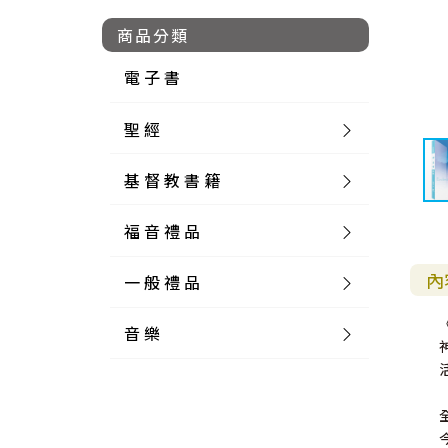
商品分類
電 子 書
聖 經
基 督 教 書 籍
新 舊 約 聖 經
福 音 禮 品
簡 體 聖 經
聖 經 論 叢
和 合 本
內
一 般 禮 品
英 文 聖 經
神 學 類
福 音 飾 品 配 件
和 合 本 標 點
參 考 書 工 具 書
音 樂
外 文 聖 經
實 踐 神 學
福 音 家 飾 用 品
一 般 卡 片
新 標 點 和 合 本
K J V
摩 西 五 經
系 統 神 學
福 音 項 鍊
讀 經 法
中 外 文 聖 經
教 會 歷 史
福 音 生 活 雜 貨
一 般 文 具
詩 本 樂 譜
和 合 本 修 訂 版
E S V
歷 史 書
神 、 創 造
宣 教 差 傳
福 音 耳 環 / 耳 夾
福 音 桌 飾 品
萬 用 卡
釋 經 法
創 世 記
註 釋 本 聖 經
生 命 造 就
福 音 食 器 廚 房
食 器 廚 房
C D
現 代 中 文 譯 本
G N B
和 合 本 / N I V
舊 約 註 釋
基 督
社 會 參 與
歷 史
福 音 手 環 / 手 鍊
福 音 布 軸 掛 畫
福 音 服 飾 布 品
貼 紙
日 記 . 筆 記
音 樂 叢 書
聖 經 概 論
出 埃 及 記
約 書 亞 記