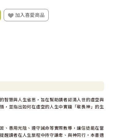
加入喜愛商品
的智慧與人生省思，旨在幫助讀者認清人世的虛空與
悟，並指出如何在虛空的人生中實踐「敬畏神」的生
苦、善用光陰、遵守誡命等實際教導，讓信徒能在當
提醒讀者在人生旅程中持守謙卑、與神同行。本書適