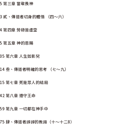
55 第三章 當敬畏神
73 貳、傳道者切身的體悟 （四～六）
74 第四章 勞碌皆虛空
85 第五章 神的恩賜
105 第六章 人生如影兒
114 叁、傳道者明確的思考 （七～九）
115 第七章 死是眾人的結局
142 第八章 遵守王命
159 第九章 一切都在神手中
175 肆、傳道者諄諄的教誨（十～十二8）