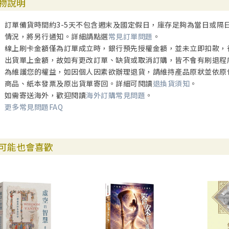
物說明
訂單備貨時間約3-5天不包含週末及國定假日，庫存足夠為當日或隔
情況，將另行通知。詳細請點選
常見訂單問題
。
線上刷卡金額僅為訂單成立時，銀行預先授權金額，並未立即扣款，
出貨單上金額，故如有更改訂單、缺貨或取消訂購，皆不會有刷退程
為維護您的權益，如因個人因素欲辦理退貨，請維持產品原狀並依原
商品、紙本發票及原出貨單寄回。詳細可閱讀
退換貨須知
。
如需寄送海外，歡迎閱讀
海外訂購常見問題
。
更多常見問題FAQ
可能也會喜歡