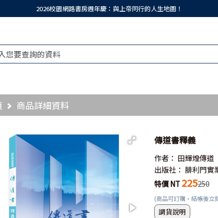
2026校園網路書房週年慶：與上帝同行的人生地圖！
頁
商品詳細資料
傳道書釋義
作者：
田輝煌傳道
出版社：
腓利門實
225
特價 NT
250
(商品可訂購，結帳後立
調貨說明