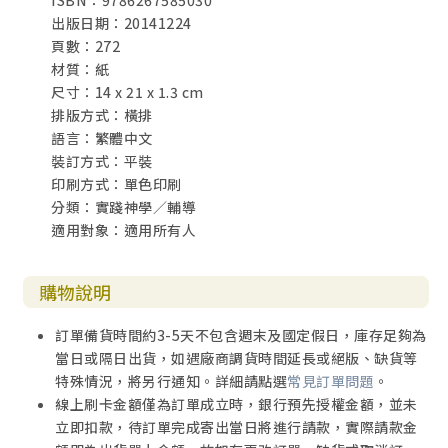
ISBN：9786267585030
出版日期：20141224
頁數：272
材質：紙
尺寸：14 x 21 x 1.3 cm
排版方式：橫排
語言：繁體中文
裝訂方式：平裝
印刷方式：單色印刷
分類：實踐神學／輔導
適用對象：適用所有人
購物說明
訂單備貨時間約3-5天不包含週末及國定假日，庫存足夠為
當日或隔日出貨，如遇廠商調貨時間延長或絕版、缺貨等
特殊情況，將另行通知。詳細請點選
常見訂單問題
。
線上刷卡金額僅為訂單成立時，銀行預先授權金額，並未
立即扣款，待訂單完成寄出當日將進行請款，實際請款金