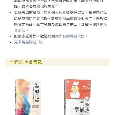
額即為出貨單上金額，故如有更改訂單、缺貨或取消訂
購，皆不會有刷退程序產生。
為維護您的權益，如因個人因素欲辦理退貨，請維持產品
原狀並依原包裝包好，於收到商品鑑賞期七天內，將與欲
退貨之商品、紙本發票及原出貨單寄回。詳細可閱讀
退換
貨須知
。
如需寄送海外，歡迎閱讀
海外訂購常見問題
。
更多常見問題FAQ
你可能也會喜歡