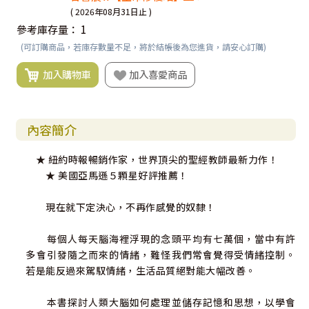
( 2026年08月31日止 )
參考庫存量：
1
(可訂購商品，若庫存數量不足，將於結帳後為您進貨，請安心訂購)
加入購物車
加入喜愛商品
內容簡介
★ 紐約時報暢銷作家，世界頂尖的聖經教師最新力作！
★ 美國亞馬遜５顆星好評推薦！
現在就下定決心，不再作感覺的奴隸！
每個人每天腦海裡浮現的念頭平均有七萬個，當中有許
多會引發隨之而來的情緒，難怪我們常會覺得受情緒控制。
若是能反過來駕馭情緒，生活品質絕對能大幅改善。
本書探討人類大腦如何處理並儲存記憶和思想，以學會