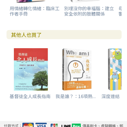
用情緒轉化情緒：臨床工
別埋沒你的幸福腦：建立
母親
作者手冊
安全依附的肢體關係
響走
其他人也買了
基督徒全人成長指南
我是誰？：16項熱...
深度連結：在一
付款方式：
傳真刷卡、虛擬轉帳、郵