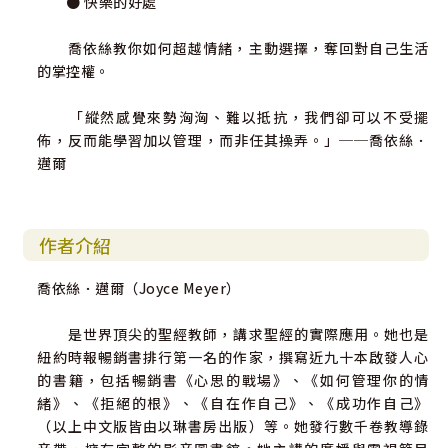
● 快樂的好處
喬依絲教你如何超越情緒，主動選擇，奪回對自己生活
的掌控權。
「縱然感覺來勢洶洶、難以抵抗，我們卻可以不受擺
佈，反而能學習加以管理，而非任其操弄。」──喬依絲．
邁爾
作者介紹
喬依絲．邁爾（Joyce Meyer）
是世界頂尖的聖經教師，講求聖經的實際應用。她也是
紐約時報暢銷書排行第一名的作家，撰寫近九十本啟發人心
的書籍，包括暢銷書《心思的戰場》、《如何管理你的情
緒》、《拒絕的根》、《自在作自己》、《成功作自己》
（以上中文版皆由以琳書房出版）等。她發行數千卷教導錄