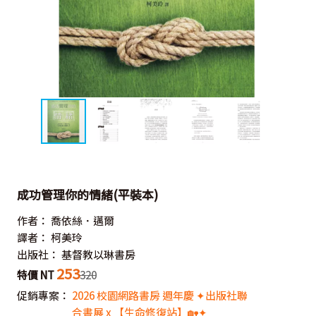
成功管理你的情緒(平裝本)
作者：
喬依絲．邁爾
譯者：
柯美玲
出版社：
基督教以琳書房
253
特價 NT
320
促銷專案：
2026 校園網路書房 週年慶 ✦出版社聯
合書展 x 【生命修復站】🏡✦