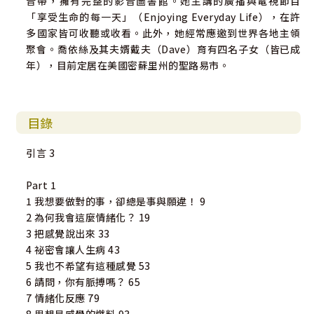
音帶，擁有完整的影音圖書館。她主講的廣播與電視節目
「享受生命的每一天」（Enjoying Everyday Life），在許
多國家皆可收聽或收看。此外，她經常應邀到世界各地主領
聚會。喬依絲及其夫婿戴夫（Dave）育有四名子女（皆已成
年），目前定居在美國密蘇里州的聖路易市。
目錄
引言 3
Part 1
1 我想要做對的事，卻總是事與願違！ 9
2 為何我會這麼情緒化？ 19
3 把感覺說出來 33
4 祕密會讓人生病 43
5 我也不希望有這種感覺 53
6 請問，你有脈搏嗎？ 65
7 情緒化反應 79