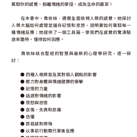
駕馭你的感覺，脫離情緒的掌控，成為生命的贏家！
在本書中，喬依絲．邁爾全面檢視人類的感覺。她探討
人類大腦如何處理並儲存記憶和思想，說明要如何駕馭每一
種情緒反應；她提供了一個工具箱，使我們在感覺的驚濤駭
浪來襲時，懂得如何因應。
喬依絲結合聖經的智慧與最新的心理學研究，逐一探
討：
● 四種人格類型及其對個人觀點的影響
● 壓力對身體與情緒健康的衝擊
● 記憶的力量
● 話語對情緒的影響
● 憤怒與怨恨
● 哀傷、失喪和悲痛
● 恐懼
● 罪惡感和懊悔
● 以事前行動取代事後反應