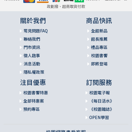
政劃撥、超商取貨付款
關於我們
商品快訊
常見問題FAQ
全館新品
聯絡我們
館長推薦
門市資訊
禮品專區
徵人啟事
校園書饗
消息活動
即將登場
隱私權政策
注目優惠
訂閱服務
校園書饗特惠
校園電子報
全部特惠案
《每日活水》
預約專區
《校園雜誌》
OPEN學習