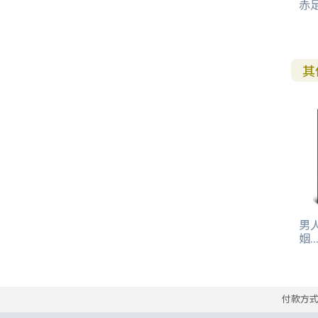
赤
其
男
姻..
付款方