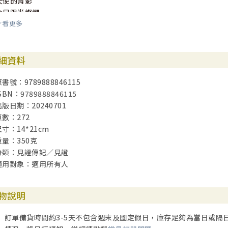
天使的背影
今早陽光燦爛
看更多
尾聲
細資料
謝誌
書號：9789888846115
SBN：9789888846115
出版日期：20240701
頁數：272
尺寸：14*21cm
重量：350克
分類：見證傳記／見證
適用對象：適用所有人
物說明
訂單備貨時間約3-5天不包含週末及國定假日，庫存足夠為當日或隔