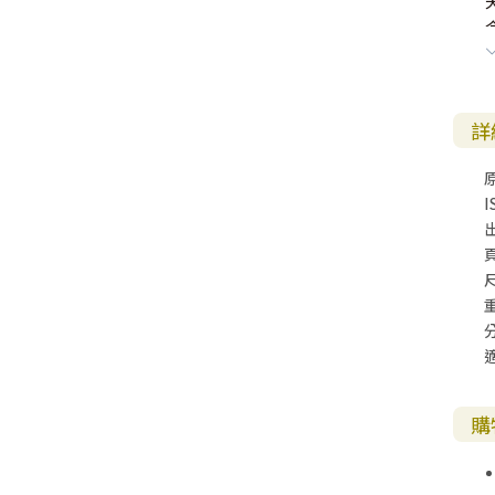
詳
原
I
購