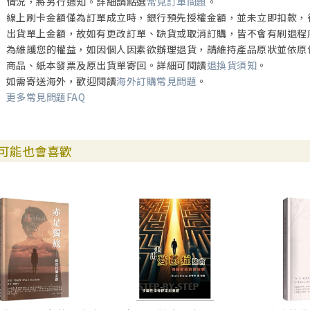
情況，將另行通知。詳細請點選
常見訂單問題
。
線上刷卡金額僅為訂單成立時，銀行預先授權金額，並未立即扣款，
出貨單上金額，故如有更改訂單、缺貨或取消訂購，皆不會有刷退程
為維護您的權益，如因個人因素欲辦理退貨，請維持產品原狀並依原
商品、紙本發票及原出貨單寄回。詳細可閱讀
退換貨須知
。
如需寄送海外，歡迎閱讀
海外訂購常見問題
。
更多常見問題FAQ
可能也會喜歡