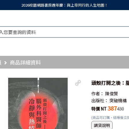
2026校園網路書房週年慶：與上帝同行的人生地圖！
頁
商品詳細資料
頭殼打開之後：
作者：
陳俊賢
出版社：
突破機構
387
特價 NT
430
(商品可訂購，結帳後立
調貨說明