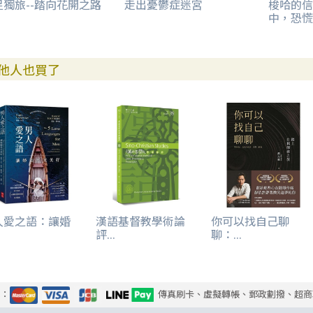
足獨旅--踏向花開之路
走出憂鬱症迷宮
梭哈的信
中，恐慌
他人也買了
人愛之語：讓婚
漢語基督教學術論
你可以找自己聊
.
評...
聊：...
式：
傳真刷卡、虛擬轉帳、郵政劃撥、超商