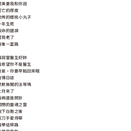
阿美要我和你說
死亡的厚度
恐怖的櫻桃小丸子
十年生死
致命的錯誤
當我老了
最後一里路
誰說當醫生好帥
我希望你不是醫生
爸爸，你要早點回來哦
疫情日誌
默默無聞的法蒂瑪
七月來了
看病還是問卦
關閉的靈魂之窗
脫下白胞之後
剪刀手愛得華
醫學這條路