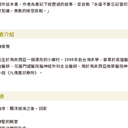
寫作這本書，作者為要記下經歷過的故事，並自勉「永遠不要忘記當初
求知識，勇敢的接受挑戰。」
者介紹
陳俊賢
出生於馬來西亞一個漂亮的小鄉村。1994年赴台灣求學，畢業於高雄
治醫師、花蓮門諾醫院腦神經外科主治醫師，現於馬來西亞南華醫院神
小說《九塊厝診療所》。
錄
自序：飄洋過海之後，回家
神聖的殿堂