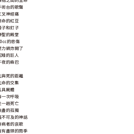
彈指之間的生命
手術台的歌聲
三叉神經痛
要命的紅豆
錘子和釘子
神聖的殿堂
60cc的悲傷
壓力鍋炸開了
沉睡的巨人
午夜的森巴
生與死的距離
生命的交集
五具屍體
每一次呼吸
走一趟死亡
無盡的孤獨
遙不可及的神話
侍病者的哀歌
沒有盡頭的雨季