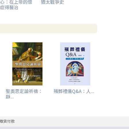
心：在上帝的懷
猶太戰爭史
症得醫治
聖奧思定論祈禱：
殯葬禮儀Q&A：人...
靜...
取貨付款