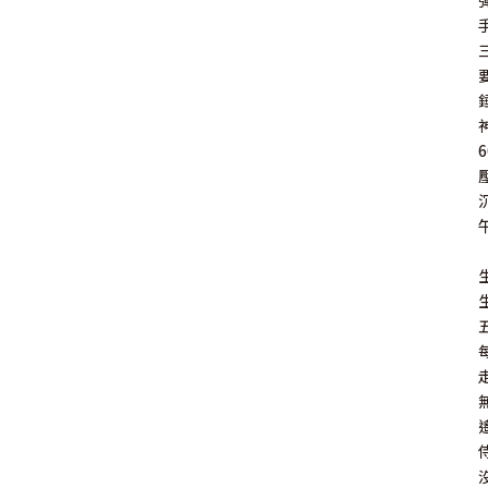
其 他 中 外 文 聖 經
新 約 歷 史 書
青 少 年
靈 恩
研 經 材 料
詩 、 散 文
福 音 包 裝 用 品
聖 經 故 事
約 拿 書
約 翰 福 音
加 拉 太 書
雅 各 書
啟 示 錄
信 徒 神 學
福 音 明 信 片 . 書 籤
成 人
教 育
兒 童 教 材
劇 本 遊 戲
福 音 文 具 雜 貨
聖 經 神 學
彌 迦 書
以 弗 所 書
彼 得 前 書
使 徒 行 傳
靈 界
福 音 季 節 卡
職 業
文 字 工 作
青 少 年 教 材
兒 童 故 事 C D
偽 經 次 經
那 鴻 書
腓 立 比 書
彼 得 後 書
福 音 小 禮 卡
特 殊 問 題
小 組 教 會
幼 稚 教 材
畫 冊
哈 巴 谷 書
歌 羅 西 書
約 翰 壹 、 貳 、 參 書
其 他 福 音 卡 片
生 活 教 導
成 人 教 材
西 番 雅 書
帖 撒 羅 尼 迦 前 後
猶 大 書
主 日 學 教 材
哈 該 書
提 摩 太 前 後
歸 納 法 研 經
撒 迦 利 亞 書
提 多 書
紙 品
瑪 拉 基 書
腓 利 門 書
教 牧 書 信