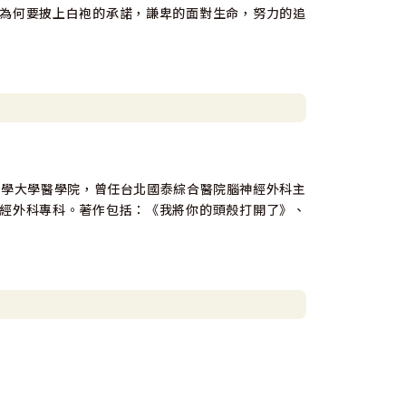
為何要披上白袍的承諾，謙卑的面對生命，努力的追
醫學大學醫學院，曾任台北國泰綜合醫院腦神經外科主
經外科專科。著作包括：《我將你的頭殼打開了》、