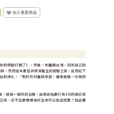
加入喜愛商品
你的頭瞉打開了》。然後，他離開台灣，回到自己的
醫師，然而這本書並非資深醫生的經驗之談，反而記下
扯和掙扎。「對於外科醫師來說，謙卑是唯一引領的
候，經過一個月的治療，由昏迷指數只有3分的惡劣狀
乏術，忍不住要慨嘆為何生命可以如此短暫？如此艱