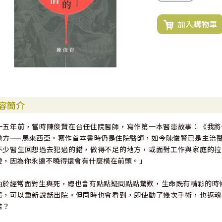
加入購物車
容簡介
十五年前，當時陳俊賢在台任住院醫師，寫作第一本醫患故事：《我將
地方——馬來西亞。寫作首本書時仍是住院醫師，如今陳俊賢已是主治
不少醫生回想過去犯過的錯，做得不足的地方，或面對工作與家庭的拉
燈，因為你永遠不曉得還會有什麼橫在前頭。」
由於經常面對生與死，總也會有點點疑問點點驚歎，生命既有精彩的時
態，可以重新說話出院。但同時也會看到，即使動了幾次手術，也返魂
苦？