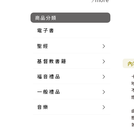
商品分類
電 子 書
聖 經
基 督 教 書 籍
新 舊 約 聖 經
內
福 音 禮 品
簡 體 聖 經
聖 經 論 叢
和 合 本
一 般 禮 品
英 文 聖 經
神 學 類
福 音 飾 品 配 件
和 合 本 標 點
參 考 書 工 具 書
音 樂
外 文 聖 經
實 踐 神 學
福 音 家 飾 用 品
一 般 卡 片
新 標 點 和 合 本
K J V
摩 西 五 經
系 統 神 學
福 音 項 鍊
讀 經 法
中 外 文 聖 經
教 會 歷 史
福 音 生 活 雜 貨
一 般 文 具
詩 本 樂 譜
和 合 本 修 訂 版
E S V
歷 史 書
神 、 創 造
宣 教 差 傳
福 音 耳 環 / 耳 夾
福 音 桌 飾 品
萬 用 卡
釋 經 法
創 世 記