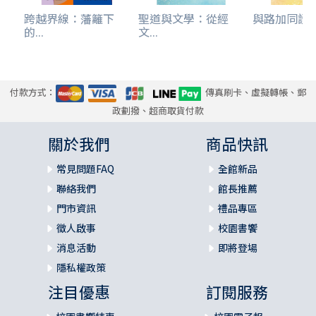
跨越界線：藩籬下
聖道與文學：從經
與路加同讀舊約
的...
文...
付款方式：
傳真刷卡、虛擬轉帳、郵
政劃撥、超商取貨付款
關於我們
商品快訊
常見問題FAQ
全館新品
聯絡我們
館長推薦
門市資訊
禮品專區
徵人啟事
校園書饗
消息活動
即將登場
隱私權政策
注目優惠
訂閱服務