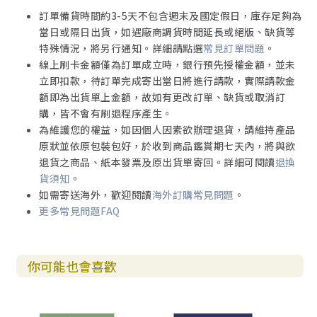
訂單備貨時間約3-5天不包含週末及國定假日，庫存足夠為
當日或隔日出貨，如遇廠商調貨時間延長或絕版、缺貨等
特殊情況，將另行通知。詳細請點選
常見訂單問題
。
線上刷卡金額僅為訂單成立時，銀行預先授權金額，並未
立即扣款，待訂單完成寄出當日將進行請款，實際請款金
額即為出貨單上金額，故如有更改訂單、缺貨或取消訂
購，皆不會有刷退程序產生。
為維護您的權益，如因個人因素欲辦理退貨，請維持產品
原狀並依原包裝包好，於收到商品鑑賞期七天內，將與欲
退貨之商品、紙本發票及原出貨單寄回。詳細可閱讀
退換
貨須知
。
如需寄送海外，歡迎閱讀
海外訂購常見問題
。
更多常見問題FAQ
你可能也會喜歡