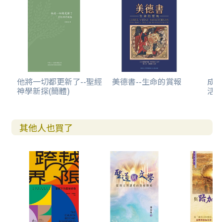
他將一切都更新了--聖經
美德書--生命的賞報
成
神學新探(簡體)
活
其他人也買了