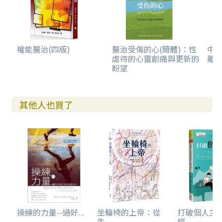
權能醫治(四版)
醫治受傷的心(簡體)：性
中
虐待的心靈創痛與更新的
離
盼望
其他人也買了
操練的力量--過好...
坐輪椅的上帝：從
打破個人主
失...
經...