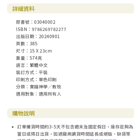
詳細資料
原書號：03040002
ISBN：9786269782277
出版日期：20240901
頁數：385
尺寸：15 X 23cm
重量：574克
語言：繁體中文
裝訂方式：平裝
印刷方式：單色印刷
分類：實踐神學／教牧
適用對象：適用所有人
購物說明
訂單備貨時間約3-5天不包含週末及國定假日，庫存足夠為
當日或隔日出貨，如遇廠商調貨時間延長或絕版、缺貨等