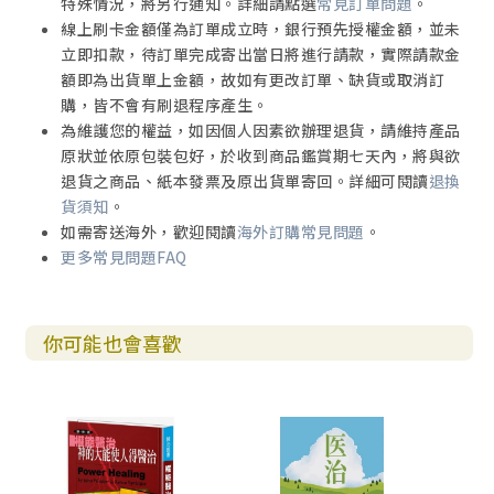
特殊情況，將另行通知。詳細請點選
常見訂單問題
。
線上刷卡金額僅為訂單成立時，銀行預先授權金額，並未
立即扣款，待訂單完成寄出當日將進行請款，實際請款金
額即為出貨單上金額，故如有更改訂單、缺貨或取消訂
購，皆不會有刷退程序產生。
為維護您的權益，如因個人因素欲辦理退貨，請維持產品
原狀並依原包裝包好，於收到商品鑑賞期七天內，將與欲
退貨之商品、紙本發票及原出貨單寄回。詳細可閱讀
退換
貨須知
。
如需寄送海外，歡迎閱讀
海外訂購常見問題
。
更多常見問題FAQ
你可能也會喜歡