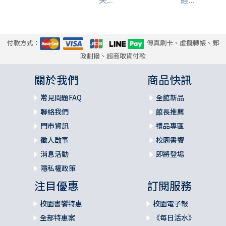
付款方式：
傳真刷卡、虛擬轉帳、郵
政劃撥、超商取貨付款
關於我們
商品快訊
常見問題FAQ
全館新品
聯絡我們
館長推薦
門市資訊
禮品專區
徵人啟事
校園書饗
消息活動
即將登場
隱私權政策
注目優惠
訂閱服務
校園書饗特惠
校園電子報
全部特惠案
《每日活水》