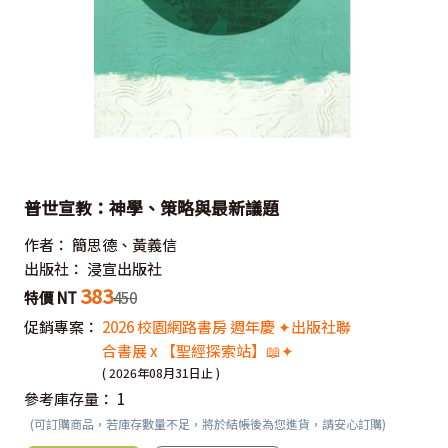
普世宣教：神學、策略與最新議題
作者：
簡思德、黃義信
出版社：
浸宣出版社
383
特價 NT
450
促銷專案：
2026 校園網路書房 週年慶 ✦出版社聯
合書展 x 【聖經探索站】📖✦
( 2026年08月31日止 )
參考庫存量：
1
(可訂購商品，若庫存數量不足，將於結帳後為您進貨，請安心訂購)