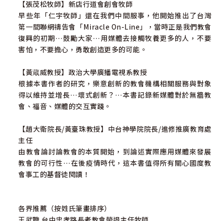
【張茂松牧師】新店行道會創會牧師
早些年「仁宇牧師」還在我們中間服事，他開始推出了台灣
第一間聯網禱告會「Miracle On-Line」，當時正是我們教會
復興的初期…鼓勵大家…用媒體去接觸牧養更多的人，不要
害怕，不要擔心，勇敢創造更多的可能。
【黃蔵威教授】政治大學廣播電視系教授
根據本書作者的研究，樂意創新的教會機構相關服務與對象
得以維持並增長…壞式創新？…本書記錄新媒體對於無牆教
會、福音、媒體的交互實踐。
【趙大衛院長/黃臺珠教授】中台神學院院長/進修推廣教育處
主任
由教會論討論教會的本質開始，到論述實際應用媒體來發展
教會的可行性…在後疫情時代，這本書值得所有關心國度教
會事工的基督徒閱讀！
各界推薦（按姓氏筆畫排序）
王武聰 台中忠孝路長老教會榮退主任牧師