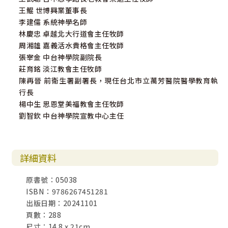
王鯤 世博興業董事長
李建儒 系統神學名師
林慶忠 卓越北大行道會主任牧師
周湘雄 嘉義活水貴格會主任牧師
張宰金 中台神學院副院長
莊育銘 淡江教會主任牧師
陳再晉 前衛生署副署長，現任台北市立萬芳醫院醫學教育執
行長
楊中生 思恩堂美福教會主任牧師
劉智欽 中台神學院宣教中心主任
詳細資料
原書號：05038
ISBN：9786267451281
出版日期：20241101
頁數：288
尺寸：14.8 x 21cm