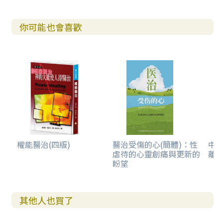
你可能也會喜歡
權能醫治(四版)
醫治受傷的心(簡體)：性
中
虐待的心靈創痛與更新的
離
盼望
其他人也買了