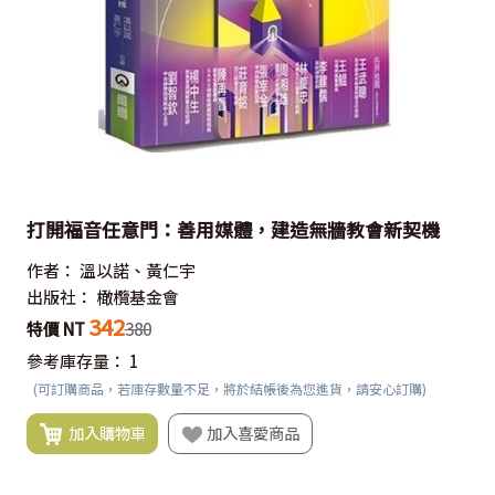
打開福音任意門：善用媒體，建造無牆教會新契機
作者：
溫以諾、黃仁宇
出版社：
橄欖基金會
342
特價 NT
380
參考庫存量：
1
(可訂購商品，若庫存數量不足，將於結帳後為您進貨，請安心訂購)
加入購物車
加入喜愛商品