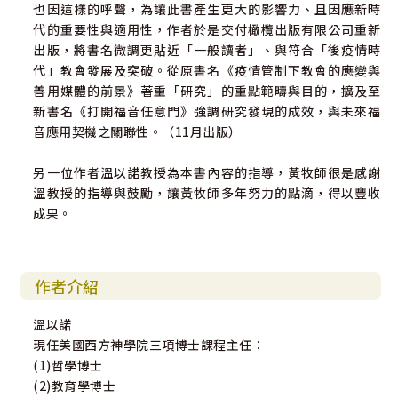
也因這樣的呼聲，為讓此書產生更大的影響力、且因應新時
代的重要性與適用性，作者於是交付橄欖出版有限公司重新
出版，將書名微調更貼近「一般讀者」、與符合「後疫情時
代」教會發展及突破。從原書名《疫情管制下教會的應變與
善用媒體的前景》著重「研究」的重點範疇與目的，擴及至
新書名《打開福音任意門》強調研究發現的成效，與未來福
音應用契機之關聯性。（11月出版）
另一位作者溫以諾教授為本書內容的指導，黃牧師很是感謝
溫教授的指導與鼓勵，讓黃牧師多年努力的點滴，得以豐收
成果。
作者介紹
溫以諾
現任美國西方神學院三項博士課程主任：
(1)哲學博士
(2)教育學博士