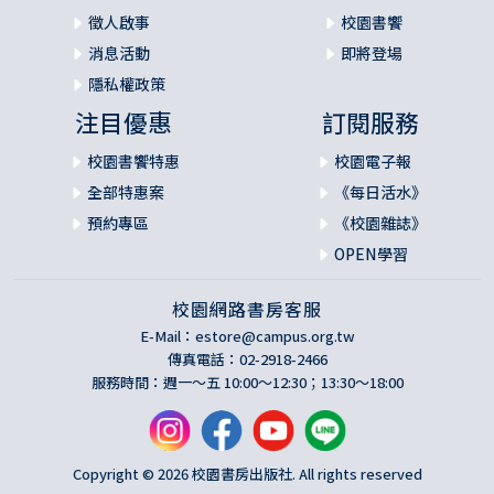
徵人啟事
校園書饗
消息活動
即將登場
隱私權政策
注目優惠
訂閱服務
校園書饗特惠
校園電子報
全部特惠案
《每日活水》
預約專區
《校園雜誌》
OPEN學習
校園網路書房客服
E-Mail：
estore@campus.org.tw
傳真電話：02-2918-2466
服務時間：週一～五 10:00～12:30；13:30～18:00
Copyright © 2026 校園書房出版社. All rights reserved