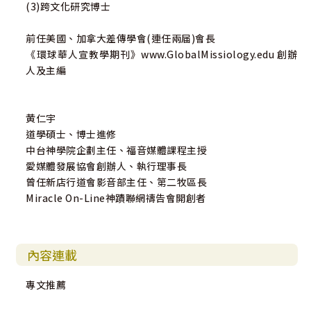
(3)跨文化研究博士
前任美國、加拿大差傳學會(連任兩届)會長
《環球華人宣教學期刊》www.GlobalMissiology.edu 創辦
人及主編
黄仁宇
道學碩士、博士進修
中台神學院企劃主任、福音媒體課程主授
愛媒體發展協會創辦人、執行理事長
曾任新店行道會影音部主任、第二牧區長
Miracle On-Line神蹟聯網禱告會開創者
內容連載
專文推薦