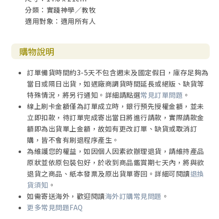
分類：實踐神學／教牧
適用對象：適用所有人
購物說明
訂單備貨時間約3-5天不包含週末及國定假日，庫存足夠為
當日或隔日出貨，如遇廠商調貨時間延長或絕版、缺貨等
特殊情況，將另行通知。詳細請點選
常見訂單問題
。
線上刷卡金額僅為訂單成立時，銀行預先授權金額，並未
立即扣款，待訂單完成寄出當日將進行請款，實際請款金
額即為出貨單上金額，故如有更改訂單、缺貨或取消訂
購，皆不會有刷退程序產生。
為維護您的權益，如因個人因素欲辦理退貨，請維持產品
原狀並依原包裝包好，於收到商品鑑賞期七天內，將與欲
退貨之商品、紙本發票及原出貨單寄回。詳細可閱讀
退換
貨須知
。
如需寄送海外，歡迎閱讀
海外訂購常見問題
。
更多常見問題FAQ