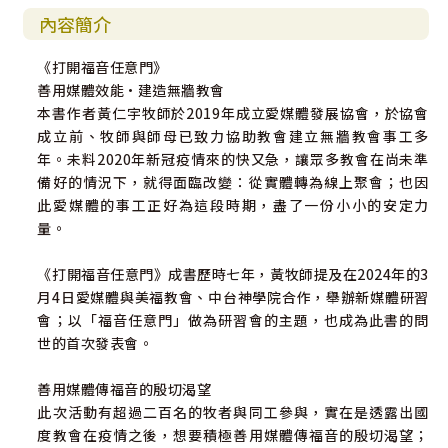
內容簡介
《打開福音任意門》
善用媒體效能•建造無牆教會
本書作者黃仁宇牧師於2019年成立愛媒體發展協會，於協會
成立前、牧師與師母已致力協助教會建立無牆教會事工多
年。未料2020年新冠疫情來的快又急，讓眾多教會在尚未準
備好的情況下，就得面臨改變：從實體轉為線上聚會；也因
此愛媒體的事工正好為這段時期，盡了一份小小的安定力
量。
《打開福音任意門》成書歷時七年，黃牧師提及在2024年的3
月4日愛媒體與美福教會、中台神學院合作，舉辦新媒體研習
會；以「福音任意門」做為研習會的主題，也成為此書的問
世的首次發表會。
善用媒體傳福音的殷切渴望
此次活動有超過二百名的牧者與同工參與，實在是透露出國
度教會在疫情之後，想要積極善用媒體傳福音的殷切渴望；