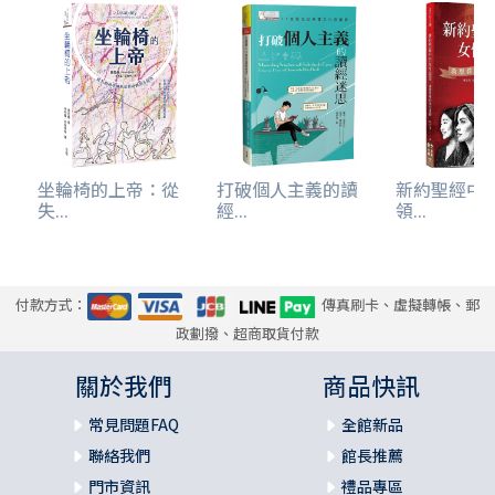
坐輪椅的上帝：從
打破個人主義的讀
新約聖經中
失...
經...
領...
付款方式：
傳真刷卡、虛擬轉帳、郵
政劃撥、超商取貨付款
關於我們
商品快訊
常見問題FAQ
全館新品
聯絡我們
館長推薦
門市資訊
禮品專區