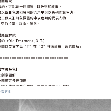
封面解說
舊約，可說是一個國家—以色列的故事。
故以藍白色調和底圖的六角星與以色列國旗呼應，
而三個人形則象徵舊約中以色列的代表人物
—亞伯拉罕、以撒、雅各。
封底圖解說
約（Old Testment, O. T.）
左圖以英文字母“T”在“O”裡面詮釋「舊約圖解」
==============================
【本書特色】
★創意圖解
★團體可多元運用
★附：背誦經卷章標題、主要參考書目及其他。
看更多
★附：速查索引
．特殊聖經圖解
．舊約結構圖
．大衛人生計畫表