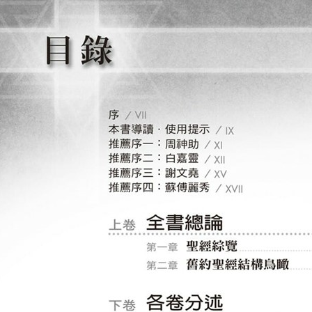
．大衛人物關係圖
．以弗所書結構圖
．神奧秘的連鎖關係
．標誌圖像
==============================
牧者推介
◎聖經是一本聖書，也是天父寫給眾兒女的家書；是天國君王頒佈給子
對於許多生長在今生今世的信徒，往往也像一本難懂的「天書」，常有
讀經的困難，如何理解聖經的架構？蘇桂村牧師這本《左圖右書讀聖經
董事會主席／蘇文峰
◎像這樣以圖文並茂的方式將聖經的每一卷，以及某一些重要的經文予
盼望華人的信徒能人手一冊，不但能對整本聖經有一種鳥瞰式的綜覽，
麻州波士頓擔任牧師／莊祖鯤
◎全職傳道多年，我對羅馬書的重點、信息仍然覺得陌生、混亂，帶領
帶領查考這封書信。直到有一天，我聽了桂村用圖解方式把羅馬書的結
書的信息是這麼清楚，我開始愛上羅馬書……。——作者的妻子╱蘇傅