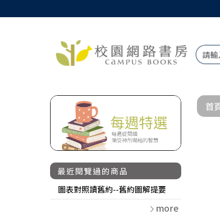
首
最近閱覽過的商品
圖表對照讀舊約--舊約圖解提要
more