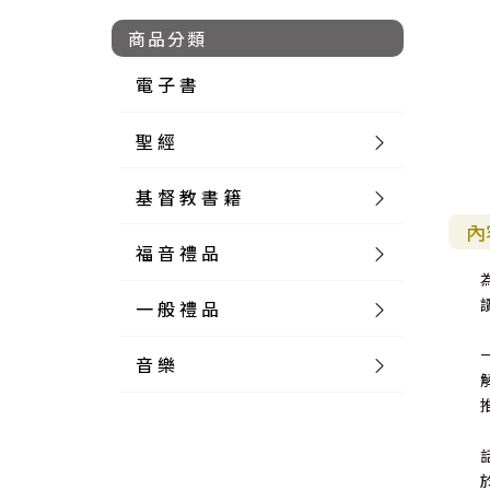
商品分類
電 子 書
聖 經
基 督 教 書 籍
新 舊 約 聖 經
內
福 音 禮 品
簡 體 聖 經
聖 經 論 叢
和 合 本
一 般 禮 品
英 文 聖 經
神 學 類
福 音 飾 品 配 件
和 合 本 標 點
參 考 書 工 具 書
音 樂
外 文 聖 經
實 踐 神 學
福 音 家 飾 用 品
一 般 卡 片
新 標 點 和 合 本
K J V
摩 西 五 經
系 統 神 學
福 音 項 鍊
讀 經 法
中 外 文 聖 經
教 會 歷 史
福 音 生 活 雜 貨
一 般 文 具
詩 本 樂 譜
和 合 本 修 訂 版
E S V
歷 史 書
神 、 創 造
宣 教 差 傳
福 音 耳 環 / 耳 夾
福 音 桌 飾 品
萬 用 卡
釋 經 法
創 世 記
註 釋 本 聖 經
生 命 造 就
福 音 食 器 廚 房
食 器 廚 房
C D
現 代 中 文 譯 本
G N B
和 合 本 / N I V
舊 約 註 釋
基 督
社 會 參 與
歷 史
福 音 手 環 / 手 鍊
福 音 布 軸 掛 畫
福 音 服 飾 布 品
貼 紙
日 記 . 筆 記
音 樂 叢 書
聖 經 概 論
出 埃 及 記
約 書 亞 記