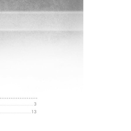
民的典章律法，也是創造者對受造者的啟示。但聖經
時空、語言、文化、習俗、觀念的隔離感。如何克服
》，應是上帝垂聽許多懇求的回音。——海外校園機構
以對照或分析，不但容易記憶，而且印象極為深刻。
也可以對各卷書的精義能夠融會貫通。——目前在美國
查經班時，總是把羅馬書跳過去，沒有把握自己可以
構、段落、重點信息講解時，我豁然開朗，原來羅馬
麗秀