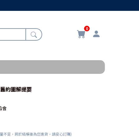
0
-舊約圖解提要
協會
數量不足，將於結帳後為您進貨，請安心訂購)