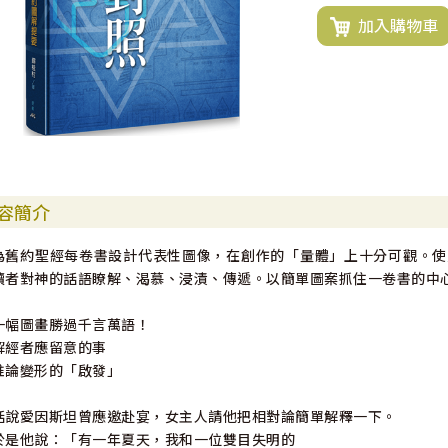
加入購物車
容簡介
為舊約聖經每卷書設計代表性圖像，在創作的「量體」上十分可觀。使
讀者對神的話語瞭解、渴慕、浸漬、傳遞。以簡單圖案抓住一卷書的中
一幅圖畫勝過千言萬語！
解經者應留意的事
推論變形的「啟發」
話說愛因斯坦曾應邀赴宴，女主人請他把相對論簡單解釋一下。
於是他說：「有一年夏天，我和一位雙目失明的