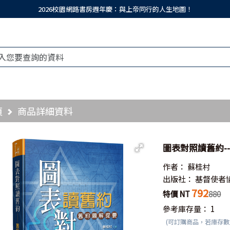
2026校園網路書房週年慶：與上帝同行的人生地圖！
頁
商品詳細資料
圖表對照讀舊約-
作者：
蘇桂村
出版社：
基督使者
792
特價 NT
880
參考庫存量：
1
(可訂購商品，若庫存