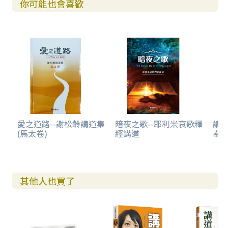
你可能也會喜歡
愛之道路--謝松齡講道集
暗夜之歌--耶利米哀歌釋
講
(馬太卷)
經講道
奉
其他人也買了