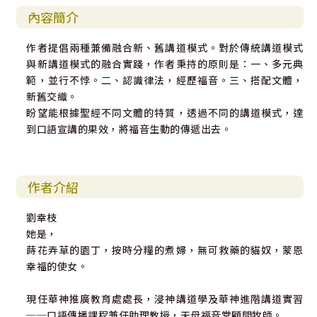
內容簡介
作者提倡兩種兼備融合新、舊講道模式。對於傳統講道模式
與新講道模式的融合實踐，作者秉持的原則是：一、多元典
範，並行不悖。二、認識律法，經歷福音。三、搭配文體，
新舊交織。
盼望能根據聖經不同文體的特質，透過不同的講道模式，達
到口語宣講的果效，將福音生動的傳遞出去。
作者介紹
劉幸枝
她是，
蒔花弄草的園丁，按時分糧的煮婦，無可救藥的貓奴，蒙恩
幸福的使女。
現任華神推廣教育處處長，浸神講道學及華神進階講道實習
──口語傳播課程兼任助理教授，天母福音堂顧問牧師。