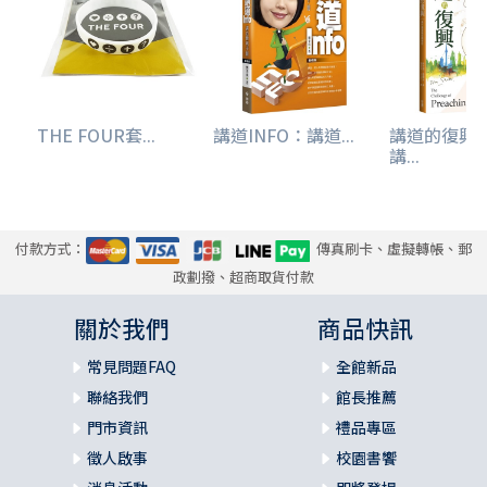
THE FOUR套...
講道INFO：講道...
講道的復興
講...
付款方式：
傳真刷卡、虛擬轉帳、郵
政劃撥、超商取貨付款
關於我們
商品快訊
常見問題FAQ
全館新品
聯絡我們
館長推薦
門市資訊
禮品專區
徵人啟事
校園書饗