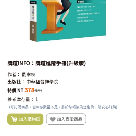
講道INFO：講道進階手冊(升級版)
作者：
劉幸枝
出版社：
中華福音神學院
378
特價 NT
420
參考庫存量：
1
(可訂購商品，若庫存數量不足，將於結帳後為您進貨，請安心訂購)
加入購物車
加入喜愛商品