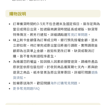
購物說明
訂單備貨時間約3-5天不包含週末及國定假日，庫存足夠為
當日或隔日出貨，如遇廠商調貨時間延長或絕版、缺貨等
特殊情況，將另行通知。詳細請點選
常見訂單問題
。
線上刷卡金額僅為訂單成立時，銀行預先授權金額，並未
立即扣款，待訂單完成寄出當日將進行請款，實際請款金
額即為出貨單上金額，故如有更改訂單、缺貨或取消訂
購，皆不會有刷退程序產生。
為維護您的權益，如因個人因素欲辦理退貨，請維持產品
原狀並依原包裝包好，於收到商品鑑賞期七天內，將與欲
退貨之商品、紙本發票及原出貨單寄回。詳細可閱讀
退換
貨須知
。
如需寄送海外，歡迎閱讀
海外訂購常見問題
。
更多常見問題FAQ