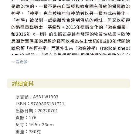
是政治性的，一種不是來自聖經和教會固有傳統的保羅政治
神學。「神學」完全被這些無神論者以另一種方式來操作，
「神學」被帶到一處遠離教會建制傳統的領域，但又以迂迴
的路徑重臨猶太－基督教。2015年德慧文化的「激進保羅」
和2016年《一切》的出版正是這些發現的物質性結果。歐陸
思潮對聖保羅的思想詮釋可以視為在上世紀80或90年代開始
繼承著「神死神學」而延伸出來「激進神學」(radical theol
ogy)的部份，或視之為整個所謂後現代神學的激進政治方向
看更多
的神學運動。然而，這種激進神學的意圖是透過摧毀某種主
權形象的神學來展示其政治維度，歐陸無神論的「神學」關
注則更多是瓦解政治的權力操作而非關心神學。縱然，這兩
詳細資料
者仍然會有很多重疊之處。
原書號：A53TW1903
同時期，當香港教會神學工作者忙於為香港政經劇變而
ISBN：9789866131721
把脈，熱烈討論暴力的（不）正當性、教會參政、政教分離
出版日期：20220701
等問題，我卻覺得須要抽離整個脈胳（離地）去重新思考宗
頁數：176
教、政治、主權和後世俗化等問題，甚至面對一個香港前所
尺寸：16.5 x 23cm
未有的政治劇變，我們須要一種另類的政治思維和語言，我
重量：280克
認為這些無論是直接或間接地與猶太－基督教傳統保持藕斷