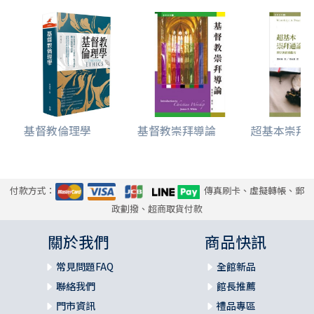
結，或以傅柯對現代管治術的分析配以神聖經世譜系學的研
究，都處處發現阿岡本的身影。阿岡本的視角一直成為作者
切入諸多思想家概念的入口，這種視點（盲點）是否適當將
交由讀者自行判斷。
本書的寫作和出版可說是上述故事至今的一個階段性結
果，部份內容首先在2020 年初在德慧文化課程學習平台講
授，在2020 年暑假期間得以整理成文字，繼後在2021 年陸
基督教倫理學
基督教崇拜導論
超基本崇拜通論
續增補了相關的部份。在此期間，也曾在香港《時代論壇》
第1706 期以〈政治神學的解魅與再魅〉發表過部份的文字。
序於
付款方式：
傳真刷卡、虛擬轉帳、郵
香港中文大學
政劃撥、超商取貨付款
崇基學院牟路思怡圖書館
關於我們
商品快訊
常見問題FAQ
全館新品
聯絡我們
館長推薦
門市資訊
禮品專區