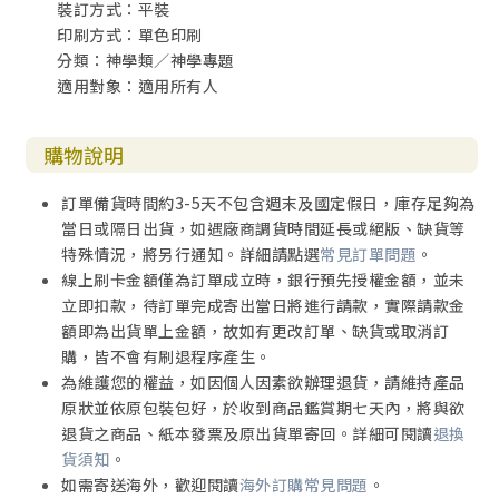
裝訂方式：平裝
絲連的（非）神學家，能讓我以完全另類的方式去論述政治
印刷方式：單色印刷
和神學問題。在2018年暑假後，我被迫離開香港到內地工
分類：神學類／神學專題
作，在物理時間和空間上讓我更抽離於香港教會，這個際遇
適用對象：適用所有人
進一步讓我更有決心投身一種跟教會論述幾乎完全相反的神
學方向上，就是以一種完全俗世、無神和激進的方式來談論
神學，一種要能在一切當中而非僅僅在教會範圍內展示神學
購物說明
的理論操作。
訂單備貨時間約3-5天不包含週末及國定假日，庫存足夠為
我並不關心那種以基督教傳統來討論其政治意涵的政治
當日或隔日出貨，如遇廠商調貨時間延長或絕版、缺貨等
神學，什麼新舊約傳統的政治神學、某些神學家的政治倫
特殊情況，將另行通知。詳細請點選
常見訂單問題
。
理、又或那種政治體制符合基督教信仰，等等，我所關注的
線上刷卡金額僅為訂單成立時，銀行預先授權金額，並未
政治神學，是在神學與政治相綑縛的裝置中思考如何讓兩者
立即扣款，待訂單完成寄出當日將進行請款，實際請款金
脫軌，避免神學政治化和政治神學化。故此，其意圖就並非
額即為出貨單上金額，故如有更改訂單、缺貨或取消訂
不斷為政治進行神學書寫，而是把神學與政治的紐結斬斷，
購，皆不會有刷退程序產生。
不讓兩者的權力相互轉遞和彼此過渡。
為維護您的權益，如因個人因素欲辦理退貨，請維持產品
原狀並依原包裝包好，於收到商品鑑賞期七天內，將與欲
這種思考必須以某種世俗化與後世俗化為前題，世俗化
退貨之商品、紙本發票及原出貨單寄回。詳細可閱讀
退換
指宗教與政治公共世界相脫離，社會文化經驗一種解魅的理
貨須知
。
性化過程，政治領域進入一種所謂中立姿態；後世俗化則意
如需寄送海外，歡迎閱讀
海外訂購常見問題
。
指宗教回歸，宗教以嶄新的方式重臨俗世社會，社會文化經