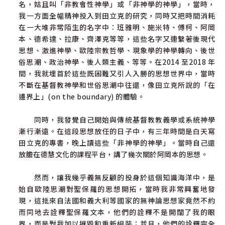
名，姑且叫「非教會性神學」或「非神學的神學」，當時，
我一方面全幅精神投入到田立克的研究，同時又把時間消耗
在一大堆非常陌生的名字中：班雅明、施米特、傅柯、阿岡
本、德希達、拉康、齊澤克等等，這些名字又連繫著後現代
思想、激進神學、歐陸宗教哲學、現象學的神學轉向、後世
俗思潮、政治神學、後人類主義、等等。在2014 至2018 年
間，我就埋首於這些既困難又引人入勝的思想世界中，當時
不斷在基督教神學和世俗思潮中往還，像田立克所說的「在
邊界上」(on the boundary) 的體驗。
同時，我發覺自己開始與傳統基督教教義學或系統神學
漸行漸遠。在這段思想放任的日子中，有三年時間是白天寫
田立克的專書，晚上讀這些「非神學的神學」。當時自己還
放膽在德慧文化的課程平台，講了幾次關於阿岡本的思想。
然而，讓我幾乎義無反顧的投身於這個知識海洋中，是
始自歐陸思潮對聖保羅的思想開拓，當時我非常興奮地發
現，這批來自法國和義大利等國家的無神論思想家竟然不約
而同地去詮釋聖保羅文本，他們的詮釋不是開闊了我的眼
界，而是對我加以摧毀和重新組裝；並且，他們的詮釋完全