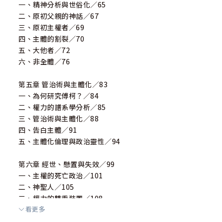
一、精神分析與世俗化／65
二、原初父親的神話／67
三、原初主權者／69
四、主體的割裂／70
五、大他者／72
六、非全體／76
第五章 管治術與主體化／83
一、為何研究傅柯？／84
二、權力的譜系學分析／85
三、管治術與主體化／88
四、告白主體／91
五、主體化倫理與政治靈性／94
第六章 經世、懸置與失效／99
一、主權的死亡政治／101
二、神聖人／105
三、權力的雙重裝置／108
看更多
四、經世／110
五、經世神學／114