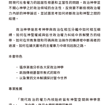
問現代社會權力的超越性根基和正當性的問題。政治神學並
不關心神學之於政治領域的合法性，反倒要不斷檢視政治權
力內部的神學論述，並試圖思考如何終斷政治和神聖之間的
結連。
政治神學是思考神學與政治在相互分離中如何相互綑
縛、如何在神聖權威與俗世政治權力糾結中拆解雙方的紐
帶、如何在宗教象徵和符碼與政治操作的轉譯裡中斷兩者的
過渡、如何在鋪天蓋地的主權暴力中尋找逃脫之路。
本書特色
• 循序漸進分析各大家政治神學
• 跳脫傳統基督宗教式的寫作
• 以紮實的文本解讀探討當今世界
專業推薦
「現代政治的權力內核始終留有神聖空間與神學意
涵。」——孫向晨，復旦大學哲學學院教授