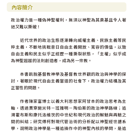
內容簡介
政治權力是一種偽神聖權利，無須以神聖為其奠基且令人著
迷又難以撕破！
近代世界的政治生態逐漸轉向威權主義、民族主義等民
粹主義，不斷地挑戰昔日自由主義開放、寬容的價值，以致
自由主義和民主似乎正經歷一種撕裂狀態，「主權」似乎成
為神聖超越的法則創造者，成為另一宗教。
本書跳脫基督教神學及基督教世界觀的政治與神學的探
討，著眼於現代自由主義當道的社會下，政治權力結構及其
正當性的問題。
作者陳家富博士以義大利思想家阿甘本的政治思考為主
軸，透過貫穿施米特－班雅明－陶伯斯的政治神學路線；追
溯霍布斯和康托洛維茨的中世紀和現代政治的解魅與再魅之
間的糾結；研究傅柯對現代管治術的分析配以神聖經世譜系
學，說明政治神學是一種追操作中的神聖內核的學問，是追