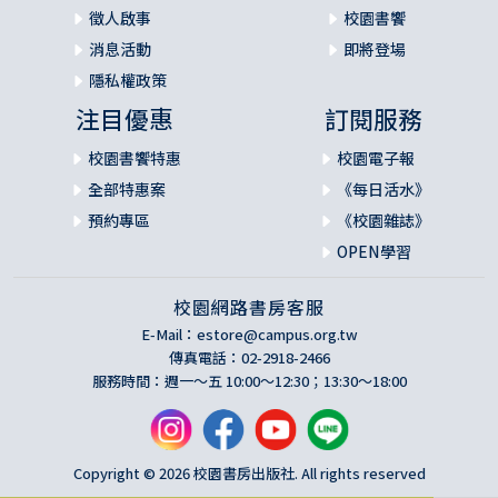
徵人啟事
校園書饗
消息活動
即將登場
隱私權政策
注目優惠
訂閱服務
校園書饗特惠
校園電子報
全部特惠案
《每日活水》
預約專區
《校園雜誌》
OPEN學習
校園網路書房客服
E-Mail：
estore@campus.org.tw
傳真電話：02-2918-2466
服務時間：週一～五 10:00～12:30；13:30～18:00
Copyright © 2026 校園書房出版社. All rights reserved