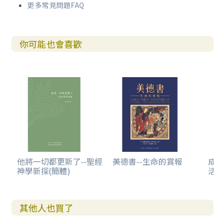
更多常見問題FAQ
驗著一種再魅的狀態。世俗化與後世俗化並非兩種彼此矛盾
的觀點，本書將會指出，現代俗世姿態恰恰為後世俗理念提
供了重要前題，後世俗姿態乃是世俗化的必然結果。在兩者
你可能也會喜歡
彼此相互證成的前題下，政治神學的問題域將會是現代政治
裝置在擺脫宗教／神學／教會的制約下（世俗化論題），把
自身重新置放在神學遺留下來的神聖域，讓政治權力得以神
聖化（政治神學論題）。依此，政治在解魅時正好重新再
魅，現代政治權力主體在走向解除神學化時正好重新再神學
化。現代政治權力不能僅僅被理解為一種無神的權力，它實
則上是一種偽神聖權力，這種無須以神聖為其奠基的神聖權
力更令人著迷和更難以撕破。
故此，政治神學一方面是指政治與神學相互解除時又相
互綑縛的裝置，同時，政治神學也指在這種既解除又縫合的
他將一切都更新了--聖經
美德書--生命的賞報
成
神學新探(簡體)
活
裝置中思考如何終止其運作、瓦解其結構和斬斷其紐帶的策
略。讀者將會發覺作者的研究視角相當依賴當今義大利思想
家阿岡本(Giorgio Agamben) 的政治思考，無論是那條貫穿
施米特－班雅明－陶伯斯的政治神學路線，或追溯到霍布斯
其他人也買了
和康托洛維茨的中世紀和現代政治的解魅與再魅之間的糾