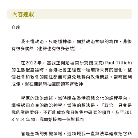
六、榮耀與空皇座／117
內容連載
七、解構權力／120
自序
第七章 市場與技術之神／127
一、信仰與財務／128
我不懂政治，只略懂神學，關於政治神學的寫作，背後
二、新祭司／129
有很多偶然（也許也有很多必然）。
三、作為宗教的資本主義／131
四、資本主義與世俗化：韋伯論題／134
在2012 年，當我正開始埋首研究田立克(Paul Tillich)
五、神聖經濟／137
的生態聖靈論時，香港社會正經歷一種前所未有的變化，整
六、技術王國／141
個社會和教會的關注都無可避免地轉向政治問題。當時因利
成便，就在閒餘時抽空閱讀基督教神
結論／145
索引（人名、關鍵字）／149
學家的政治論述，當時還在香港德慧文化的課程平台，
講授過田立克的政治神學。當時的想法是，「政治」只會是
我的業餘愛好，不可能成為我日後集中研究的項目。及至201
3 至14 年間，我開始接觸一個對我而
言是全新的知識領域，這領域我一直無法準確來把它命