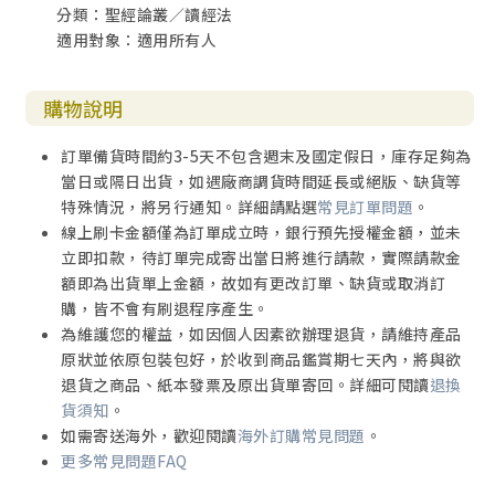
分類：聖經論叢／讀經法
適用對象：適用所有人
購物說明
訂單備貨時間約3-5天不包含週末及國定假日，庫存足夠為
當日或隔日出貨，如遇廠商調貨時間延長或絕版、缺貨等
特殊情況，將另行通知。詳細請點選
常見訂單問題
。
線上刷卡金額僅為訂單成立時，銀行預先授權金額，並未
立即扣款，待訂單完成寄出當日將進行請款，實際請款金
額即為出貨單上金額，故如有更改訂單、缺貨或取消訂
購，皆不會有刷退程序產生。
為維護您的權益，如因個人因素欲辦理退貨，請維持產品
原狀並依原包裝包好，於收到商品鑑賞期七天內，將與欲
退貨之商品、紙本發票及原出貨單寄回。詳細可閱讀
退換
貨須知
。
如需寄送海外，歡迎閱讀
海外訂購常見問題
。
更多常見問題FAQ