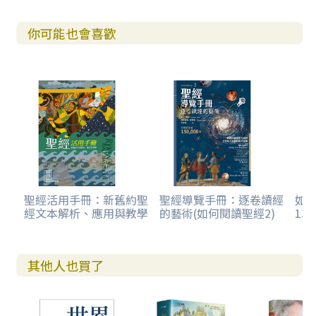
你可能也會喜歡
聖經活用手冊：新舊約聖
聖經導覽手冊：逐卷讀經
如
經文本解析、應用與教學
的藝術(如何閱讀聖經2)
13
其他人也買了