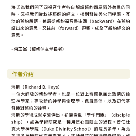
海氏為我們開了四福音作者各自解讀舊約四扇窗外美景的同
時，又把我們從敘述耶穌的經文，帶到背後與它們呼應、互
涉的舊約段落，這層從新約福音書往回（backward）在舊約
讀出來的意思，又往前（forward）迴響，成全了新約經文的
意思。
~何玉峯（板新信友堂長老）
作者介紹
海斯（Richard B. Hays）
一位大師級的新約學者，也是一位對上帝懷抱無比熱情的倫
理神學家；專攻新約神學與倫理學、保羅書信，以及初代基
督徒對舊約的詮釋。
海斯的學術成就卓越傑出，卻更看重「學作門徒」（disciple
ship），認為學術研究是一種用信心跟隨主的過程。曾任杜
克大學神學院（Duke Divinity School）的院長多年，為北
美諸多神學院作育無數英才，該神學院的學術聲譽崇隆，咸