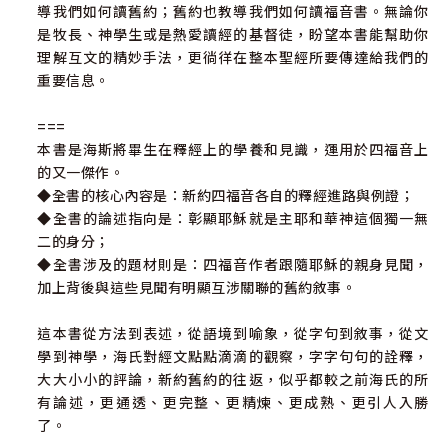
導我們如何讀舊約；舊約也教導我們如何讀福音書。無論你
是牧長、神學生或是熱愛讀經的基督徒，盼望本書能幫助你
理解互文的精妙手法，更徜徉在整本聖經所要傳達給我們的
重要信息。
===
本書是海斯將畢生在釋經上的學養和見識，運用於四福音上
的又一傑作。
◆全書的核心內容是：新約四福音各自的釋經進路與例證；
◆全書的論述指向是：彰顯耶穌就是主耶和華神這個獨一無
二的身分；
◆全書涉及的題材則是：四福音作者跟隨耶穌的親身見聞，
加上背後與這些見聞有明顯互涉關聯的舊約敘事。
這本書從方法到表述，從語境到喻象，從字句到敘事，從文
學到神學，海氏對經文點點滴滴的觀察，字字句句的詮釋，
大大小小的評論，新約舊約的往返，似乎都較之前海氏的所
有論述，更通透、更完整、更精煉、更成熟、更引人入勝
了。