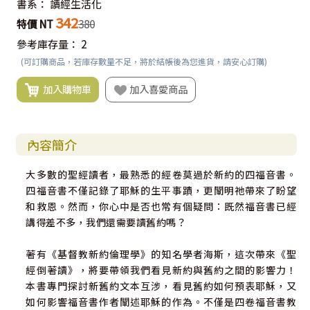
書系：
讀經生活化
342
特價 NT
380
參考庫存量：
2
(可訂購商品，若庫存數量不足，將於結帳後為您進貨，請安心訂購)
加入購物車
加入喜愛商品
內容簡介
大多數的聖經讀者，最熟悉的經卷莫過於新約的四福音書。
四福音書不僅記錄了耶穌的生平事蹟，更闡明祂帶來了盼望
和救恩。然而，你心中是否也常有個疑問：既然福音書已經
講得差不多，我們還需要讀舊約嗎？
著有《基督教新約倫理學》的知名學者海斯，這次帶來《聖
經倒著讀》，將要帶領我們看見新約與舊約之間的影響力！
本書專門探討新舊約文本互涉，看見舊約如何預表耶穌，又
如何影響福音書作者闡述耶穌的作為。不僅是四卷福音書教