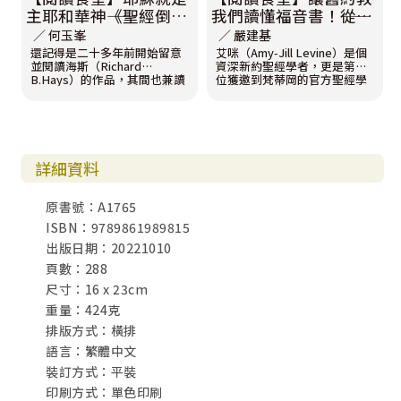
主耶和華神――《聖經倒著
我們讀懂福音書！――從
讀》牧者推薦文
《聖經倒著讀》看綜觀
∕ 何玉峯
∕ 嚴建基
聖經的重要性
還記得是二十多年前開始留意
艾咪（Amy-Jill Levine）是個
並閱讀海斯（Richard
資深新約聖經學者，更是第一
B.Hays）的作品，其間也兼讀
位獲邀到梵蒂岡的官方聖經學
一些他發表的論文。或精讀、
院任教的猶太人。她生於美國
或熟讀、或速讀、或挑著讀，
一個猶太家庭，在基督教氣氛
總有意想不到的收穫，一再領
濃厚的社區成長，但她並不是
教他對經文的字、句、上下
個基督徒；而引發她對基督信
文、互涉意義
仰好奇的開端，其實源自於一
（intertextuality）的爬梳與
個童年創傷。在七歲時，有一
詳細資料
掌握，精準而厚實，叫人難以
天她搭校車上學途中，隔壁同
抗拒。
學指著她說：「你，猶太人，
殺死我們的主耶穌！」幼小的
原書號：A1765
心靈難以理解，印象中和藹又
ISBN：9789861989815
熱情的基督徒，怎麼會對她說
這些話。
出版日期：20221010
頁數：288
尺寸：16 x 23cm
重量：424克
排版方式：橫排
語言：繁體中文
裝訂方式：平裝
印刷方式：單色印刷