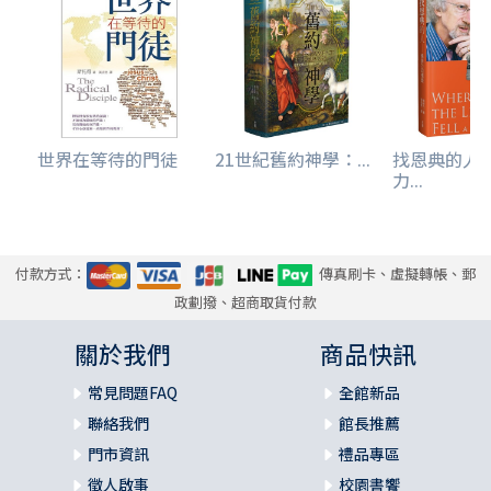
世界在等待的門徒
21世紀舊約神學：...
找恩典的人
力...
付款方式：
傳真刷卡、虛擬轉帳、郵
政劃撥、超商取貨付款
關於我們
商品快訊
常見問題FAQ
全館新品
聯絡我們
館長推薦
門市資訊
禮品專區
徵人啟事
校園書饗