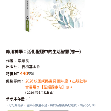
應用神學：活化聖經中的生活智慧(卷一)
作者：
李順長
出版社：
橄欖基金會
440
特價 NT
550
促銷專案：
2026 校園網路書房 週年慶 ✦出版社聯
合書展 x 【聖經探索站】📖✦
( 2026年08月31日止 )
參考庫存量：
1
(可訂購商品，若庫存數量不足，將於結帳後為您進貨，請安心訂購)