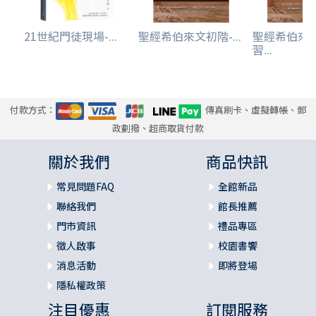
21世紀門徒現場-...
聖經希伯來文初階-...
聖經希伯來
習...
付款方式：
傳真刷卡、虛擬轉帳、郵
政劃撥、超商取貨付款
關於我們
商品快訊
常見問題FAQ
全館新品
聯絡我們
館長推薦
門市資訊
禮品專區
徵人啟事
校園書饗
消息活動
即將登場
隱私權政策
注目優惠
訂閱服務