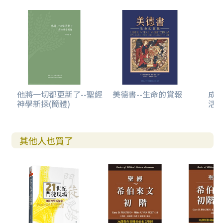
他將一切都更新了--聖經
美德書--生命的賞報
成
神學新探(簡體)
活
其他人也買了