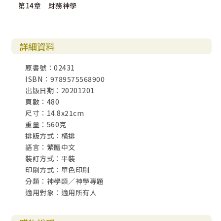
第14章 財務神學
詳細資料
原書號：02431
ISBN：9789575568900
出版日期：20201201
頁數：480
尺寸：14.8x21cm
重量：560克
排版方式：橫排
語言：繁體中文
裝訂方式：平裝
印刷方式：單色印刷
分類：神學類／神學專題
適用對象：適用所有人