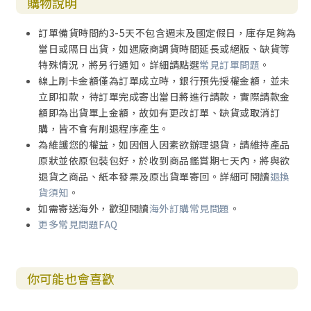
購物說明
訂單備貨時間約3-5天不包含週末及國定假日，庫存足夠為
當日或隔日出貨，如遇廠商調貨時間延長或絕版、缺貨等
特殊情況，將另行通知。詳細請點選
常見訂單問題
。
線上刷卡金額僅為訂單成立時，銀行預先授權金額，並未
立即扣款，待訂單完成寄出當日將進行請款，實際請款金
額即為出貨單上金額，故如有更改訂單、缺貨或取消訂
購，皆不會有刷退程序產生。
為維護您的權益，如因個人因素欲辦理退貨，請維持產品
原狀並依原包裝包好，於收到商品鑑賞期七天內，將與欲
退貨之商品、紙本發票及原出貨單寄回。詳細可閱讀
退換
貨須知
。
如需寄送海外，歡迎閱讀
海外訂購常見問題
。
更多常見問題FAQ
你可能也會喜歡