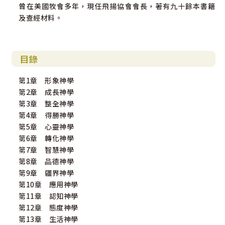
曾在美國牧會多年，現任飛揚協會會長，著有九十餘本書籍
象進入原理，從具象進入抽象；應用，是從客觀進入主觀，
及查經材料。
從知識進入生活。
其中，應用這個領域是尚待努力開發的未得之地。
願神使用這一系列書籍，激起神的教會對應用之重要性的認
知，並活化神兒女對生活應用的智慧。
目錄
李順長
第1章 形象神學
2020年夏
第2章 成長神學
第3章 整全神學
第4章 得勝神學
第5章 心靈神學
第6章 轉化神學
第7章 智慧神學
第8章 品德神學
第9章 疆界神學
第10章 應用神學
第11章 認知神學
第12章 態度神學
第13章 生活神學