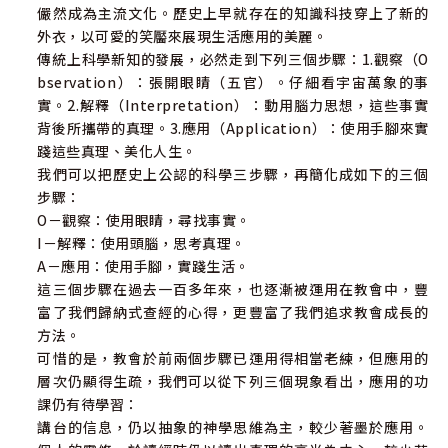
儼然成為主流文化。歷史上早就存在的知識科技穿上了新的
外衣，以可愛的笑靨來展現生活應用的美麗。
傳統上科學新知的發展，必然走到下列三個步驟：1.觀察（O
bservation）：張開眼睛（五官）。仔細看宇宙萬象的事
實。2.解釋（Interpretation）：動用腦力思想，這些事實
背後所攜帶的真理。3.應用（Application）：使用手腳來實
踐這些真理、美化人生。
我們可以把歷史上公認的科學三步驟，再簡化成如下的三個
步驟：
O－觀察：使用眼睛，尋找事實。
I－解釋：使用頭腦，思考真理。
A－應用：使用手腳，實踐生活。
這三個步驟在過去一百多年來，也逐漸被運用在教會中，豐
富了我們歸納式查經的心得，更豐富了我們追求教會成長的
方法。
可惜的是，教會於前兩個步驟已運用得相當老練，但應用的
層次仍顯得生疏，我們可以從下列三個現象看出，應用的功
課仍有待學習：
講台的信息，仍以抽象的神學思維為主，較少著墨於應用。