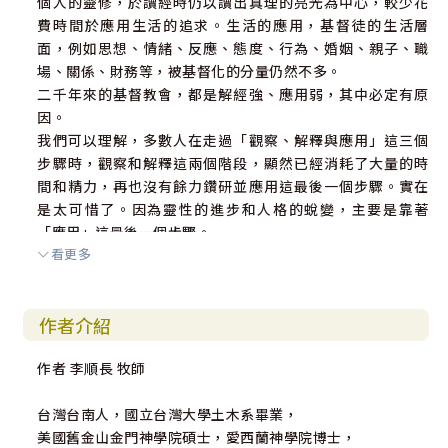
個人的靈修，於讀經時仍以讀出真理的亮光為中心，較少花
費時間於應用生活的追求。生活的應用，基督徒的生活層
面，例如思想、情緒、反應、態度、行為、婚姻、親子、職
場、關係、財務等，被基督化的分量仍然不多。
二千年來的基督教會，都是解經強、應用弱，其中必定有原
因。
我們可以理解，多數人在走過「觀察、解釋與應用」這三個
步驟時，觀察和解釋這兩個階段，顯然已經消耗了大量的時
間和精力，再也沒有餘力鑽研並應用這最後一個步驟。實在
是太可惜了。因為靈性的進步和人格的蛻變，主要是靠著
「應用」這最後一個步驟。
看更多
從我二十二歲信主，有幸接觸到歸納式查經法，自己竭力研
經了五十多年，也累積一些心得。有感於教會的解經強、應
用弱的處境，在我七十二歲時，聖靈催促我寫作應用神學，
作者介紹
並分享應用神學的理念。從第一冊的形像神學開始，走過智
慧神學，生活神學，關係神學，訴求神學，觀念神學，密碼
作者 李順長 牧師
神學等四十二章應用神學的主題。希望藉此抛磚引玉，激起
教會界有心人士在應用神學上的注意。
台灣台南人，國立台灣大學土木系畢業，
科學方法三個步驟的精髓，可以用下列幾句話表達：
美國舊金山金門神學院碩士，愛西蘭神學院博士，
觀察，是從實體進入視觀，從事實進入認知；解釋，是從現