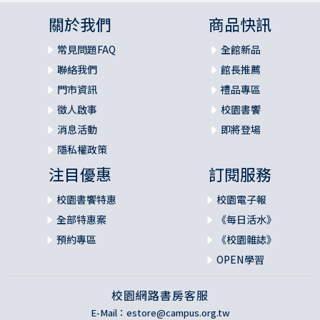
關於我們
商品快訊
常見問題FAQ
全館新品
聯絡我們
館長推薦
門市資訊
禮品專區
徵人啟事
校園書饗
消息活動
即將登場
隱私權政策
注目優惠
訂閱服務
校園書饗特惠
校園電子報
全部特惠案
《每日活水》
預約專區
《校園雜誌》
OPEN學習
校園網路書房客服
E-Mail：
estore@campus.org.tw