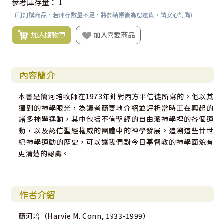
參考庫存量：
1
(可訂購商品，若庫存數量不足，將於結帳後為您進貨，請安心訂購)
加入購物車
加入喜愛商品
內容簡介
本書是簡河培牧師在1973年針對西方平信徒所寫的。他以其
獨到的神學眼光，為讀者簡要地介紹並評析當時正在興起的
諸多神學運動，其中包括不信聖經的自由派神學裡的各個運
動，以及認信聖經權威的團體中的神學發展。追溯這些廿世
紀神學運動的歷史，可以讓我們對今日基督教的神學面貌有
更清楚的認識。
作者介紹
簡河培（Harvie M. Conn, 1933-1999）