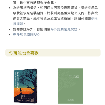
購，皆不會有刷退程序產生。
為維護您的權益，如因個人因素欲辦理退貨，請維持產品
原狀並依原包裝包好，於收到商品鑑賞期七天內，將與欲
退貨之商品、紙本發票及原出貨單寄回。詳細可閱讀
退換
貨須知
。
如需寄送海外，歡迎閱讀
海外訂購常見問題
。
更多常見問題FAQ
你可能也會喜歡