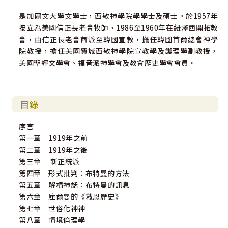
是加爾文大學文學士，西敏神學院學學士及碩士。於1957年
按立為美國信正長老會牧師、1986至1960年在紐澤西開拓教
會，由信正長老會酋派至韓國宣教，擔任韓國首爾總會神學
院教授，擔任美國費城西敏神學院宣教學及護理學副教授，
美國聖經文學會、福音派神學會及教會歷史學會會員。
目錄
序言
第一章 1919年之前
第二章 1919年之後
第三章 新正統派
第四章 形式批判：布特曼的方法
第五章 解構神話：布特曼的訊息
第六章 庫爾曼的《救恩歷史》
第七章 世俗化神神
第八章 情境倫理學