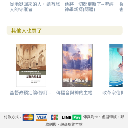
從地獄回來的人，還有旅
他將一切都更新了--聖經
從
人的守護者
神學新探(簡體)
書卷
其他人也買了
基督教預定論(修訂...
傳福音與神的主權
改革宗信仰
付款方式：
傳真刷卡、虛擬轉帳、郵
政劃撥、超商取貨付款