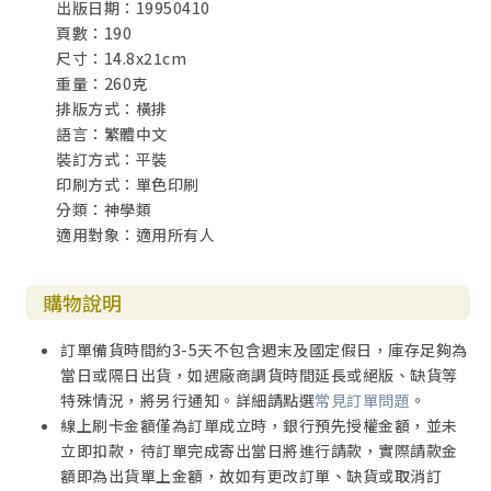
出版日期：19950410
頁數：190
尺寸：14.8x21cm
重量：260克
排版方式：橫排
語言：繁體中文
裝訂方式：平裝
印刷方式：單色印刷
分類：神學類
適用對象：適用所有人
購物說明
訂單備貨時間約3-5天不包含週末及國定假日，庫存足夠為
當日或隔日出貨，如遇廠商調貨時間延長或絕版、缺貨等
特殊情況，將另行通知。詳細請點選
常見訂單問題
。
線上刷卡金額僅為訂單成立時，銀行預先授權金額，並未
立即扣款，待訂單完成寄出當日將進行請款，實際請款金
額即為出貨單上金額，故如有更改訂單、缺貨或取消訂