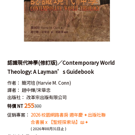
認識現代神學(修訂版)／Contemporary World
Theology: A Layman’s Guidebook
作者：
簡河培
(Harvie M. Conn)
譯者：
趙中輝/宋華忠
出版社：
改革宗出版有限公司
255
特價 NT
300
促銷專案：
2026 校園網路書房 週年慶 ✦出版社聯
合書展 x 【聖經探索站】📖✦
( 2026年08月31日止 )