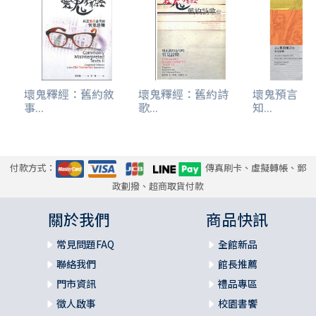
壞鬼釋經：舊約敘
壞鬼釋經：舊約詩
壞鬼預言：
事...
歌...
知...
付款方式：
傳真刷卡、虛擬轉帳、郵
政劃撥、超商取貨付款
關於我們
商品快訊
常見問題FAQ
全館新品
聯絡我們
館長推薦
門市資訊
禮品專區
徵人啟事
校園書饗