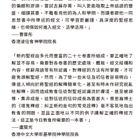
的偏頗和謬誤，嘗試去蕪存菁，叫人更能吸取上帝話語的豐
盛。細讀其書，不難看見他的為人和學問，而讀者跟他一同
思想書中所舉述的經文，可學習更嚴謹、具深度的聖經思
維，也領悟如何進入經文、活學活用。」
——曹偉彤
香港浸信會神學院院長
「新約聖經由多元而豐富的二十七卷書所組成，要正確地了
解並不容易，需要對各卷書的歷史處境、體裁，經文結構和
內容、修辭用語等有所認識，對釋經的方法有所掌握，才可
避免誤解聖經。然而，為了使一些未信及初信者容易明白，
傳道人傾向於將聖經的解釋簡單化，甚至有時未作研究就亂
地解釋，因而造成教會信徒對聖經認識流於膚淺，甚至被誤
導，集非成是，這對信徒的信仰成長為害甚大。曾思瀚博士
的《壞鬼釋經：糾正新約金句的常見詮釋》毫不客氣地指出
教會的問題，並且正面地以不同的例子講解正確的釋經方
法，這正是今日教會所需要的一本書。」
——盧龍光
香港中文大學崇基學院神學院院長