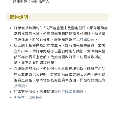
適用對象：適用所有人
購物說明
訂單備貨時間約3-5天不包含週末及國定假日，庫存足夠為
當日或隔日出貨，如遇廠商調貨時間延長或絕版、缺貨等
特殊情況，將另行通知。詳細請點選
常見訂單問題
。
線上刷卡金額僅為訂單成立時，銀行預先授權金額，並未
立即扣款，待訂單完成寄出當日將進行請款，實際請款金
額即為出貨單上金額，故如有更改訂單、缺貨或取消訂
購，皆不會有刷退程序產生。
為維護您的權益，如因個人因素欲辦理退貨，請維持產品
原狀並依原包裝包好，於收到商品鑑賞期七天內，將與欲
退貨之商品、紙本發票及原出貨單寄回。詳細可閱讀
退換
貨須知
。
如需寄送海外，歡迎閱讀
海外訂購常見問題
。
更多常見問題FAQ