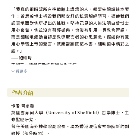
「我真的很盼望所有準備踏上講壇的人，都要先讀讀這本著
作！曾思瀚博士拆毀我們那安舒的私意解經陋習，逼使我們
認真地面對他所提出的挑戰。堅持己見的人無法明白曾博士
用心良苦，他並沒有引經據典，也沒有引用一貫教會習語，
而是細膩地觸動自認是教導聖言者的心思意念。假如你有意
用心學習上帝的聖言，就應當翻閱這本書，細味箇中精彩之
處。」
——鮑維均
美國三一神學院新約教授及系主任
看更多
作者介紹
作者 曾思瀚
英國雪菲爾大學（University of Sheffield）哲學博士，主
修聖經研究。
曾任美國海外神學院副院長。現為香港浸信會神學院新約副
教授（部分時間），