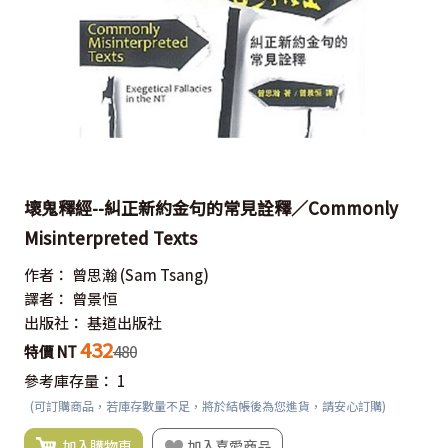
壞鬼釋經--糾正新約金句的常見詮釋／Commonly
Misinterpreted Texts
作者：
曾思瀚
(Sam Tsang)
譯者：
曾景恒
出版社：
基道出版社
432
特價 NT
480
參考庫存量：
1
(可訂購商品，若庫存數量不足，將於結帳後為您進貨，請安心訂購)
加入購物車
加入喜愛商品