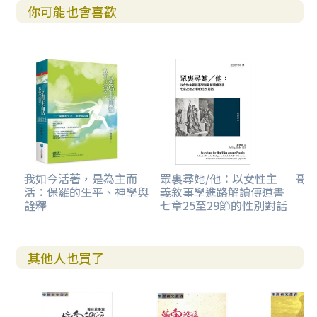
你可能也會喜歡
我如今活著，是為主而
眾裏尋她/他：以女性主
哥
活：保羅的生平、神學與
義敘事學進路解讀傳道書
詮釋
七章25至29節的性別對話
其他人也買了