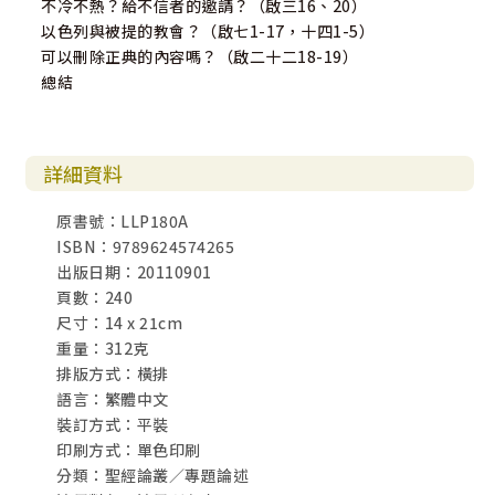
不冷不熱？給不信者的邀請？（啟三16、20）
以色列與被提的教會？（啟七1-17，十四1-5）
可以刪除正典的內容嗎？（啟二十二18-19）
總結
詳細資料
原書號：LLP180A
ISBN：9789624574265
出版日期：20110901
頁數：240
尺寸：14 x 21cm
重量：312克
排版方式：橫排
語言：繁體中文
裝訂方式：平裝
印刷方式：單色印刷
分類：聖經論叢／專題論述