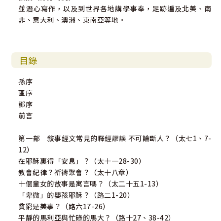
並潛心寫作，以及到世界各地講學事奉，足跡遍及北美、南
非、意大利、澳洲、東南亞等地。
目錄
孫序
區序
鄧序
前言
第一部 敍事經文常見的釋經謬誤 不可論斷人？（太七1、7-
12）
在耶穌裏得「安息」？（太十一28-30）
教會紀律？祈禱聚會？（太十八章）
十個童女的故事是寓言嗎？（太二十五1-13）
「卑微」的嬰孩耶穌？（路二1-20）
貧窮是美事？（路六17-26）
平靜的馬利亞與忙碌的馬大？（路十27、38-42）