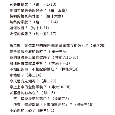
只是主禱文？（路十一1-13）
哪個才是失喪的兒子？（路十五章）
精明的管家與財主？（路十六章）
無私的奉獻？（路二十一1-4）
如何牧養？（約十1-21）
永恆的救恩？（約十五1-17）
第二部 書信常見的釋經謬誤 萬事都互相效力？（羅八28）
完全順服不義的政府？（ 羅十三章）
我的身體是上帝的聖殿？（ 林前六12-20）
效法保羅或效法基督？（ 林前十一1）
不相配的軛，不相配的婚姻？（林後六14）
哪堵牆？（弗二14）
今天還有先知嗎？（弗二20）
穿上上帝的全副軍裝？（ 弗六10-18）
以基督的心為心？（ 腓二5）
「不」操練身體的藉口？（提前四8）
「所有」聖經都是「上帝所默示的」？（提後三16）
小心你的舌頭？（雅三1-2）