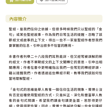
內容簡介
聖經，是我們信仰之依據，但很多時候我們只以聖經的「金
句」或某些聖經故事，作為我們日常生活的提醒，忽略了該
節經文或故事的上下文，得出一些不一家是聖經作者想我們
要掌握的信息，引申出很多不恰當的應用。
本書作者列舉二十八段我們耳熟能詳、但又經常被誤解的新
約經文。作者不單歟經文的上下文闡釋它的意思，引申出相
關應用；作者在書中更明確指出我們一些常犯的釋經謬誤，
藉以提醒我們。作者透過這些釋經示範，教導我們該如何恰
當地理解聖經。
「金句式的思維是華人教會一個信仰生活的現象。曾博士沒
有否定這種使用聖經的方式，只是糾正、深化和豐富華人教
會的金句式閱讀，希望我們讀金句讀更全面，思想得更仔
細，使用得更恰當。因此，曾博士熱誠地分解一些金句讀經