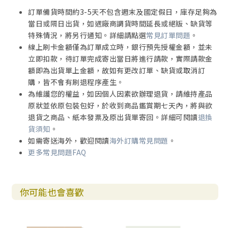
訂單備貨時間約3-5天不包含週末及國定假日，庫存足夠為
當日或隔日出貨，如遇廠商調貨時間延長或絕版、缺貨等
特殊情況，將另行通知。詳細請點選
常見訂單問題
。
線上刷卡金額僅為訂單成立時，銀行預先授權金額，並未
立即扣款，待訂單完成寄出當日將進行請款，實際請款金
額即為出貨單上金額，故如有更改訂單、缺貨或取消訂
購，皆不會有刷退程序產生。
為維護您的權益，如因個人因素欲辦理退貨，請維持產品
原狀並依原包裝包好，於收到商品鑑賞期七天內，將與欲
退貨之商品、紙本發票及原出貨單寄回。詳細可閱讀
退換
貨須知
。
如需寄送海外，歡迎閱讀
海外訂購常見問題
。
更多常見問題FAQ
你可能也會喜歡