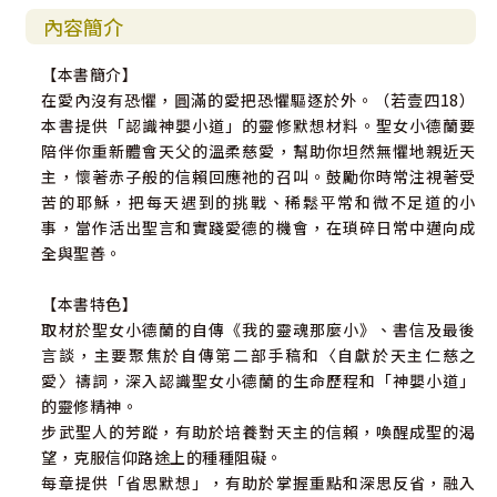
內容簡介
【本書簡介】
在愛內沒有恐懼，圓滿的愛把恐懼驅逐於外。（若壹四18）
本書提供「認識神嬰小道」的靈修默想材料。聖女小德蘭要
陪伴你重新體會天父的溫柔慈愛，幫助你坦然無懼地親近天
主，懷著赤子般的信賴回應祂的召叫。鼓勵你時常注視著受
苦的耶穌，把每天遇到的挑戰、稀鬆平常和微不足道的小
事，當作活出聖言和實踐愛德的機會，在瑣碎日常中邁向成
全與聖善。
【本書特色】
取材於聖女小德蘭的自傳《我的靈魂那麼小》、書信及最後
言談，主要聚焦於自傳第二部手稿和〈自獻於天主仁慈之
愛〉禱詞，深入認識聖女小德蘭的生命歷程和「神嬰小道」
的靈修精神。
步武聖人的芳蹤，有助於培養對天主的信賴，喚醒成聖的渴
望，克服信仰路途上的種種阻礙。
每章提供「省思默想」，有助於掌握重點和深思反省，融入