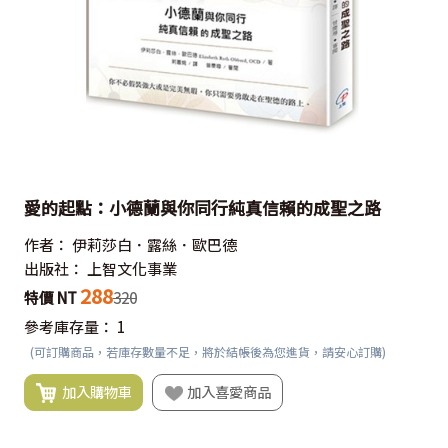
愛的起點：小德蘭與你同行純真信賴的成聖之路
作者：
伊莉莎白．露絲．歐巴德
出版社：
上智文化事業
288
特價 NT
320
參考庫存量：
1
(可訂購商品，若庫存數量不足，將於結帳後為您進貨，請安心訂購)
加入購物車
加入喜愛商品