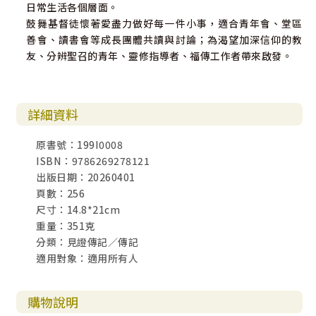
日常生活各個層面。
鼓舞基督徒懷著愛盡力做好每一件小事，適合青年會、堂區
善會、讀書會等成長團體共讀與討論；為渴望加深信仰的教
友、分辨聖召的青年、靈修指導者、福傳工作者帶來啟發。
詳細資料
原書號：199I0008
ISBN：9786269278121
出版日期：20260401
頁數：256
尺寸：14.8*21cm
重量：351克
分類：見證傳記／傳記
適用對象：適用所有人
購物說明