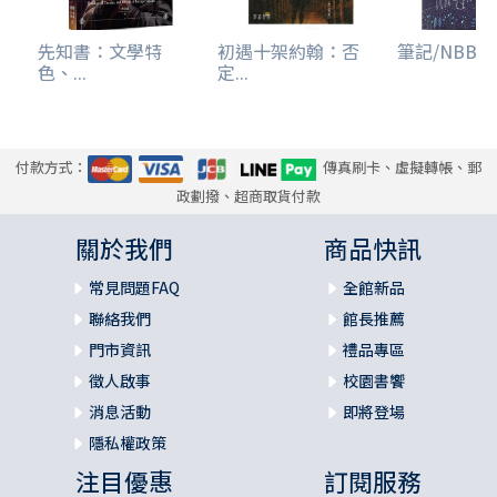
先知書：文學特
初遇十架約翰：否
筆記/NBB45/
色、...
定...
付款方式：
傳真刷卡、虛擬轉帳、郵
政劃撥、超商取貨付款
關於我們
商品快訊
常見問題FAQ
全館新品
聯絡我們
館長推薦
門市資訊
禮品專區
徵人啟事
校園書饗
消息活動
即將登場
隱私權政策
注目優惠
訂閱服務