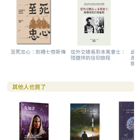
至死忠心：劍橋七傑新傳
從外交總長到本篤會士：
此
陸徵祥的信仰旅程
走
問
其他人也買了