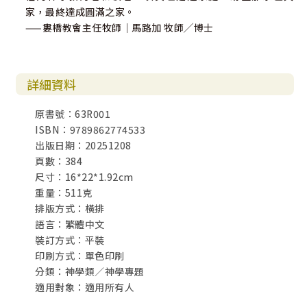
家，最終達成圓滿之家。
——婁橋教會主任牧師｜馬路加 牧師╱博士
詳細資料
原書號：63R001
ISBN：9789862774533
出版日期：20251208
頁數：384
尺寸：16*22*1.92cm
重量：511克
排版方式：橫排
語言：繁體中文
裝訂方式：平裝
印刷方式：單色印刷
分類：神學類／神學專題
適用對象：適用所有人