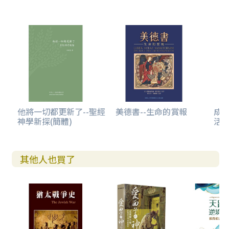
他將一切都更新了--聖經
美德書--生命的賞報
成
神學新探(簡體)
活
其他人也買了