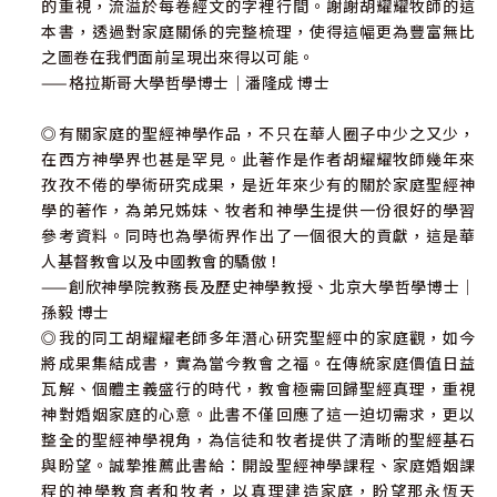
的重視，流溢於每卷經文的字裡行間。謝謝胡耀耀牧師的這
本書，透過對家庭關係的完整梳理，使得這幅更為豐富無比
之圖卷在我們面前呈現出來得以可能。
——格拉斯哥大學哲學博士｜潘隆成 博士
◎有關家庭的聖經神學作品，不只在華人圈子中少之又少，
在西方神學界也甚是罕見。此著作是作者胡耀耀牧師幾年來
孜孜不倦的學術研究成果，是近年來少有的關於家庭聖經神
學的著作，為弟兄姊妹、牧者和神學生提供一份很好的學習
參考資料。同時也為學術界作出了一個很大的貢獻，這是華
人基督教會以及中國教會的驕傲！
——創欣神學院教務長及歷史神學教授、北京大學哲學博士｜
孫毅 博士
◎我的同工胡耀耀老師多年潛心研究聖經中的家庭觀，如今
將成果集結成書，實為當今教會之福。在傳統家庭價值日益
瓦解、個體主義盛行的時代，教會極需回歸聖經真理，重視
神對婚姻家庭的心意。此書不僅回應了這一迫切需求，更以
整全的聖經神學視角，為信徒和牧者提供了清晰的聖經基石
與盼望。誠摯推薦此書給：開設聖經神學課程、家庭婚姻課
程的神學教育者和牧者，以真理建造家庭，盼望那永恆天