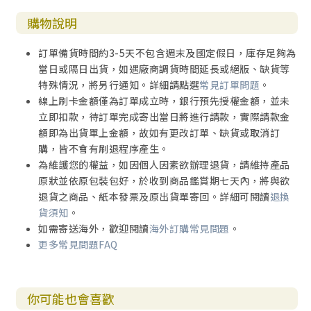
購物說明
訂單備貨時間約3-5天不包含週末及國定假日，庫存足夠為
當日或隔日出貨，如遇廠商調貨時間延長或絕版、缺貨等
特殊情況，將另行通知。詳細請點選
常見訂單問題
。
線上刷卡金額僅為訂單成立時，銀行預先授權金額，並未
立即扣款，待訂單完成寄出當日將進行請款，實際請款金
額即為出貨單上金額，故如有更改訂單、缺貨或取消訂
購，皆不會有刷退程序產生。
為維護您的權益，如因個人因素欲辦理退貨，請維持產品
原狀並依原包裝包好，於收到商品鑑賞期七天內，將與欲
退貨之商品、紙本發票及原出貨單寄回。詳細可閱讀
退換
貨須知
。
如需寄送海外，歡迎閱讀
海外訂購常見問題
。
更多常見問題FAQ
你可能也會喜歡