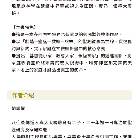
現家庭神學在延續中昇華或視之為回歸，實乃一個極大奧
秘。
【本書特色】
●這是一本在西方神學界也甚罕見的家庭聖經神學作品。
●以「創造—墮落—救贖—終末」的聖經敘事為主線，貫通舊
約與新約，揭示家庭在神救贖計畫中的核心意義。
●提出「基督徒小家—教會大家—永恆神家」的遞進關係，將
家庭牧養置於終末論的宏大視野中，唯有仰望那完美的天
家，地上的家庭才能活出真正的使命。
作者介紹
胡耀耀
八○後傳道人與太太曉聰育有二子，二十年如一日專注於聖
經研究及家庭課題。
大學時期主修自動化專業，畢業後十年從事相關工作，並推