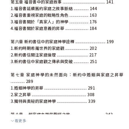
第五章 福音書中的家庭敘事 .......................................... 141
1.福音書延續舊約家庭之敘事脈絡 ............... 144
2.福音書重視家庭的戰略性角色 ................... 163
3.福音書關於「真家人」的神學 ................... 176
4.福音書關於家庭意義的昇華 ....................... 184
第六章 新約書信中的家庭神學詮釋 .............................. 199
1.新約時期希羅世界的家庭觀 ....................... 202
2.新約書信關注家庭倫理 ............................... 217
3.新約書信中家庭觀之傳承與突破 ............... 251
第七章 家庭神學的未然面向：新約中婚姻與家庭之昇華
.............. 289
1.婚姻神學的昇華 .......................................... 291
2.家之昇華 ...................................................... 308
3.獨特與奧秘的家庭神學 .............................. 339
第八章 一趟家庭主題的聖經之旅 ................................. 343
看更多
1.家庭之聖經神學 .......................................... 345
2.整體聖經神學方法論 .................................. 347