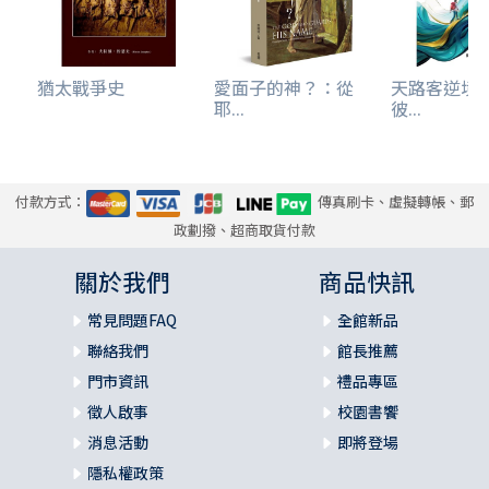
猶太戰爭史
愛面子的神？：從
天路客逆境
耶...
彼...
付款方式：
傳真刷卡、虛擬轉帳、郵
政劃撥、超商取貨付款
關於我們
商品快訊
常見問題FAQ
全館新品
聯絡我們
館長推薦
門市資訊
禮品專區
徵人啟事
校園書饗
消息活動
即將登場
隱私權政策