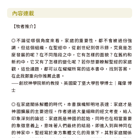
3.本書的研究意義 .......................................... 349
內容連載
參考書目 ......................................................................... 353
【牧者推介】
◎不論從哪個角度來看，家庭的重要性，都不會被過份強
調。但這個組織，在聖經中，從創世紀到啓示錄，究竟是怎
麼發展的呢？在不同階段之中，它有怎樣的面貌？在舊約和
新約中，它又有了怎樣的變化呢？若你想要瞭解聖經的家庭
觀，這些議題，都可以在耀耀所寫的這本書中，找到答案。
在此我鄭重向你推薦此書。
——創欣神學院新約教授、英國愛丁堡大學哲學博士｜羅偉 博
士
◎在家庭關係解體的時代，本書旗幟鮮明地表達：家庭才是
神國擴展的主要途徑。作者通過大量細緻的經文考查，給人
印象深刻的論述：家庭既是神國的起始，同時也在相當重要
的象徵意義上，意味著人們最終的結局，即進入到與神同在
的神家中。聖經寫於東方集體文化的背景下，其對家庭關係