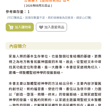
合書展 x 【聖經探索站】📖✦
( 2026年08月31日止 )
參考庫存量：
1
(可訂購商品，若庫存數量不足，將於結帳後為您進貨，請安心訂購)
加入購物車
加入喜愛商品
內容簡介
家是人類的基本生存單位，也是整個社會結構的基礎，更應
視之為地方教會拓展神國度的禾場。故此，從聖經文本中尋
找其功能定位和意義，是一大趣事。本書從家庭視角切入，
建構一條整體聖經神學的發展脈絡。
本書主要以整體聖經神學的方法給出分析，主要內容涉獵舊
約創世記、新約福音書、使徒行傳、書信以及啓示錄，力圖
以「創造―墮落―救贖―終末」的發展脈絡，呈現家庭聖經
神學的發展。從舊約到新約，以家庭主題展現聖經文本整體
一致性的同時，也解讀其延續性和非延續性所在。最終，發