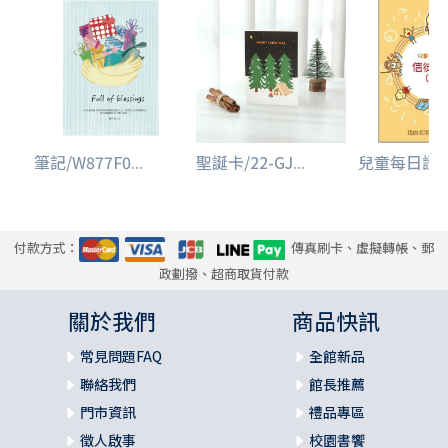
筆記/W877F0...
聖誕卡/22-GJ...
兒童每日讀經-
付款方式：
傳真刷卡、虛擬轉帳、郵
政劃撥、超商取貨付款
關於我們
商品快訊
常見問題FAQ
全館新品
聯絡我們
館長推薦
門市資訊
禮品專區
徵人啟事
校園書饗