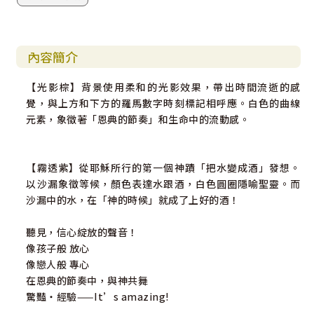
內容簡介
【光影棕】背景使用柔和的光影效果，帶出時間流逝的感
覺，與上方和下方的羅馬數字時刻標記相呼應。白色的曲線
元素，象徵著「恩典的節奏」和生命中的流動感。
【霧透紫】從耶穌所行的第一個神蹟「把水變成酒」發想。
以沙漏象徵等候，顏色表達水跟酒，白色圓圈隱喻聖靈。而
沙漏中的水，在「神的時候」就成了上好的酒！
聽見，信心綻放的聲音！
像孩子般 放心
像戀人般 專心
在恩典的節奏中，與神共舞
驚豔‧經驗——It’s amazing!