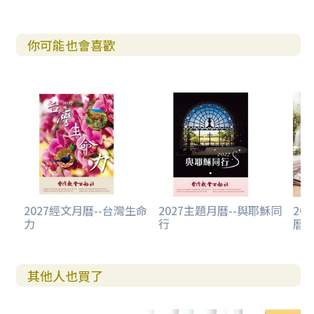
你可能也會喜歡
2027經文月曆--台灣生命
2027主題月曆--與耶穌同
20
力
行
曆-
其他人也買了