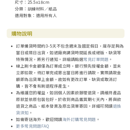
尺寸：25.5x18cm
分類：訓練材料／紙品
適用對象：適用所有人
購物說明
訂單備貨時間約3-5天不包含週末及國定假日，庫存足夠為
當日或隔日出貨，如遇廠商調貨時間延長或絕版、缺貨等
特殊情況，將另行通知。詳細請點選
常見訂單問題
。
線上刷卡金額僅為訂單成立時，銀行預先授權金額，並未
立即扣款，待訂單完成寄出當日將進行請款，實際請款金
額即為出貨單上金額，故如有更改訂單、缺貨或取消訂
購，皆不會有刷退程序產生。
為維護您的權益，如因個人因素欲辦理退貨，請維持產品
原狀並依原包裝包好，於收到商品鑑賞期七天內，將與欲
退貨之商品、紙本發票及原出貨單寄回。詳細可閱讀
退換
貨須知
。
如需寄送海外，歡迎閱讀
海外訂購常見問題
。
更多常見問題FAQ