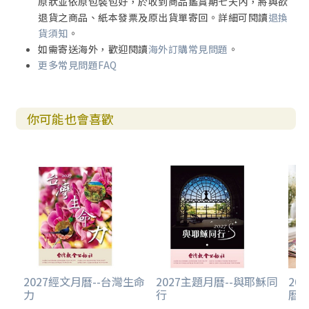
原狀並依原包裝包好，於收到商品鑑賞期七天內，將與欲
退貨之商品、紙本發票及原出貨單寄回。詳細可閱讀
退換
貨須知
。
如需寄送海外，歡迎閱讀
海外訂購常見問題
。
更多常見問題FAQ
你可能也會喜歡
2027經文月曆--台灣生命
2027主題月曆--與耶穌同
20
力
行
曆-