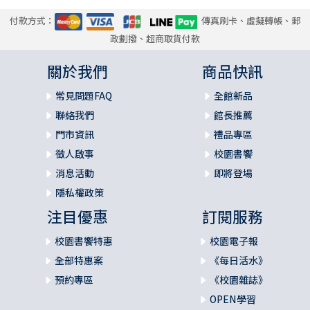
付款方式：
傳真刷卡、虛擬轉帳、郵
政劃撥、超商取貨付款
關於我們
商品快訊
常見問題FAQ
全館新品
聯絡我們
館長推薦
門市資訊
禮品專區
徵人啟事
校園書饗
消息活動
即將登場
隱私權政策
注目優惠
訂閱服務
校園書饗特惠
校園電子報
全部特惠案
《每日活水》
預約專區
《校園雜誌》
OPEN學習