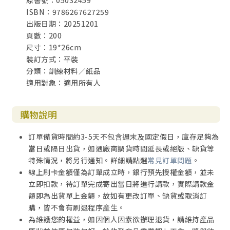
原書號：05032459
ISBN：9786267627259
出版日期：20251201
頁數：200
尺寸：19*26cm
裝訂方式：平裝
分類：訓練材料／紙品
適用對象：適用所有人
購物說明
訂單備貨時間約3-5天不包含週末及國定假日，庫存足夠為
當日或隔日出貨，如遇廠商調貨時間延長或絕版、缺貨等
特殊情況，將另行通知。詳細請點選
常見訂單問題
。
線上刷卡金額僅為訂單成立時，銀行預先授權金額，並未
立即扣款，待訂單完成寄出當日將進行請款，實際請款金
額即為出貨單上金額，故如有更改訂單、缺貨或取消訂
購，皆不會有刷退程序產生。
為維護您的權益，如因個人因素欲辦理退貨，請維持產品