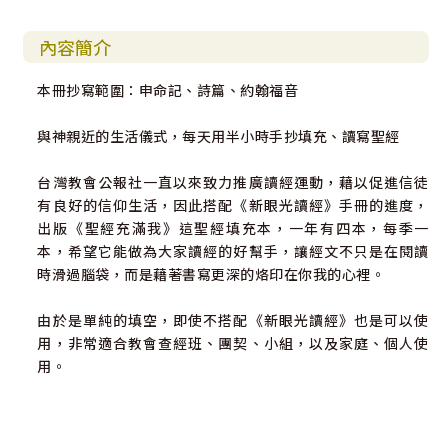
內容簡介
本冊抄寫範圍：申命記、詩篇、約翰福音
與神親近的生活儀式，每天用半小時手抄填充、讀寫聖經
台灣教會公報社一直以來致力推廣讀經運動，藉以促進信徒
有良好的信仰生活，因此搭配《新眼光讀經》手冊的進度，
出版《聖經充滿我》這聖經填充本，一年有四本，每季一
本，希望它能做為大家讀經的好幫手，讓經文不只是在閱讀
時滑過腦袋，而是藉著書寫更深的烙印在你我的心裡。
由於是單純的填空，即使不搭配《新眼光讀經》也是可以使
用，非常適合教會查經班、團契、小組，以及家庭、個人使
用。