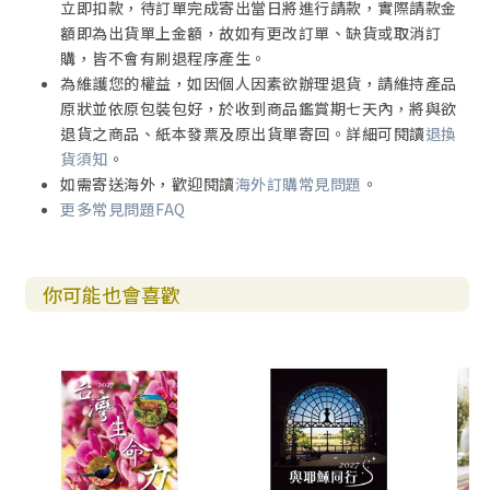
立即扣款，待訂單完成寄出當日將進行請款，實際請款金
額即為出貨單上金額，故如有更改訂單、缺貨或取消訂
購，皆不會有刷退程序產生。
為維護您的權益，如因個人因素欲辦理退貨，請維持產品
原狀並依原包裝包好，於收到商品鑑賞期七天內，將與欲
退貨之商品、紙本發票及原出貨單寄回。詳細可閱讀
退換
貨須知
。
如需寄送海外，歡迎閱讀
海外訂購常見問題
。
更多常見問題FAQ
你可能也會喜歡