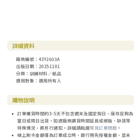
詳細資料
廠商編號：43Y2603A
出版日期：20251101
分類：訓練材料／紙品
適用對象：適用所有人
購物說明
訂單備貨時間約3-5天不包含週末及國定假日，庫存足夠為
當日或隔日出貨，如遇廠商調貨時間延長或絕版、缺貨等
特殊情況，將另行通知。詳細請點選
常見訂單問題
。
線上刷卡金額僅為訂單成立時，銀行預先授權金額，並未