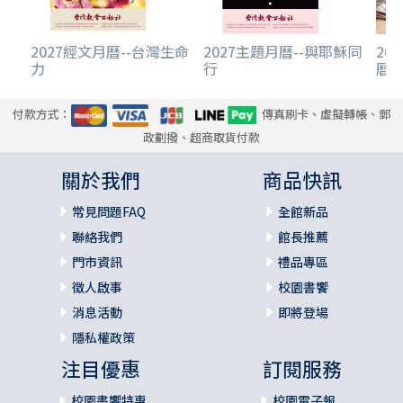
2027經文月曆--台灣生命
2027主題月曆--與耶穌同
20
力
行
曆-
付款方式：
傳真刷卡、虛擬轉帳、郵
政劃撥、超商取貨付款
關於我們
商品快訊
常見問題FAQ
全館新品
聯絡我們
館長推薦
門市資訊
禮品專區
徵人啟事
校園書饗
消息活動
即將登場
隱私權政策
注目優惠
訂閱服務
校園書饗特惠
校園電子報