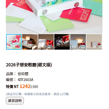
2026子想安慰曆(經文版)
品牌：
信仰曆
編號：
43Y2603A
1242
特價 NT
1380
(商品可訂購，結帳後立刻為您進貨，請安心訂購)
調貨說明