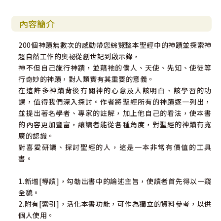
內容簡介
200個神蹟無數次的感動帶您綜覽整本聖經中的神蹟並探索神
超自然工作的奧祕從創世記到啟示錄，
神不但自己施行神蹟，並藉祂的僕人、天使、先知、使徒等
行奇妙的神蹟，對人類實有其重要的意義。
在這許多神蹟背後有關神的心意及人該明白、該學習的功
課，值得我們深入探討。作者將聖經所有的神蹟逐一列出，
並提出著名學者、專家的註解，加上他自己的看法，使本書
的內容更加豐富，讓讀者能從各種角度，對聖經的神蹟有寬
廣的認識。
對喜愛研讀、探討聖經的人，這是一本非常有價值的工具
書。
1.新增[導讀]，勾勒出書中的論述主旨，使讀者首先得以一窺
全貌。
2.附有[索引]，活化本書功能，可作為獨立的資料參考，以供
個人使用。