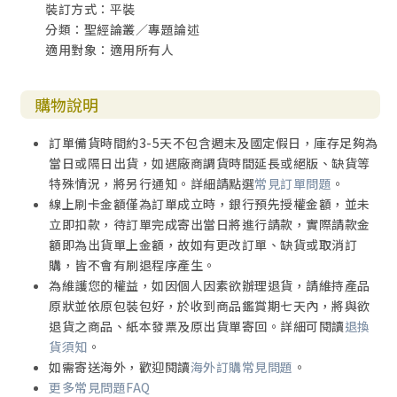
裝訂方式：平裝
分類：聖經論叢／專題論述
適用對象：適用所有人
購物說明
訂單備貨時間約3-5天不包含週末及國定假日，庫存足夠為
當日或隔日出貨，如遇廠商調貨時間延長或絕版、缺貨等
特殊情況，將另行通知。詳細請點選
常見訂單問題
。
線上刷卡金額僅為訂單成立時，銀行預先授權金額，並未
立即扣款，待訂單完成寄出當日將進行請款，實際請款金
額即為出貨單上金額，故如有更改訂單、缺貨或取消訂
購，皆不會有刷退程序產生。
為維護您的權益，如因個人因素欲辦理退貨，請維持產品
原狀並依原包裝包好，於收到商品鑑賞期七天內，將與欲
退貨之商品、紙本發票及原出貨單寄回。詳細可閱讀
退換
貨須知
。
如需寄送海外，歡迎閱讀
海外訂購常見問題
。
更多常見問題FAQ