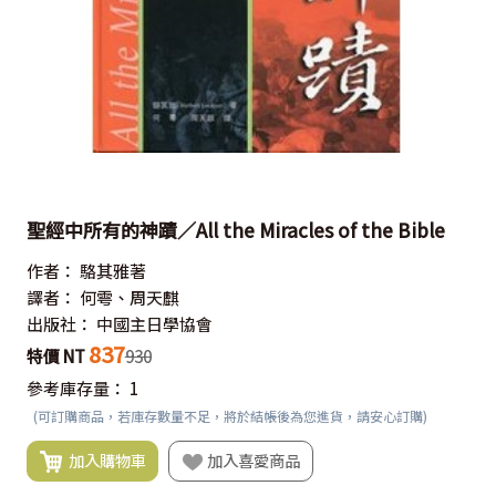
聖經中所有的神蹟／All the Miracles of the Bible
作者：
駱其雅著
譯者：
何雩、周天麒
出版社：
中國主日學協會
837
特價 NT
930
參考庫存量：
1
(可訂購商品，若庫存數量不足，將於結帳後為您進貨，請安心訂購)
加入購物車
加入喜愛商品