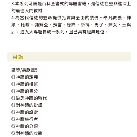
3.本系列可謂是百科全書式的專題書籍，是信徒在靈命進深上
的最佳入門教材。
4.為當代信徒的靈命提供扎實與全面的裝備。舉凡教義、神
蹟、比喻、彌賽亞、預言、應許、祈禱、男子、婦女、王與
后，這九大專題自成一系列，且已具有經典地位。
目錄
讀導/吳獻章5
◎神蹟的定義
◎神蹟的描述
◎神蹟的畫分
◎缺乏神蹟的時代
◎對神蹟的辯護
◎神蹟的設定
◎神蹟施行者
◎神蹟的分類
◎對神蹟的攻擊