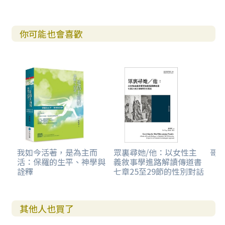
你可能也會喜歡
我如今活著，是為主而
眾裏尋她/他：以女性主
哥
活：保羅的生平、神學與
義敘事學進路解讀傳道書
詮釋
七章25至29節的性別對話
其他人也買了