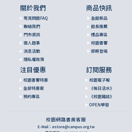
關於我們
商品快訊
常見問題FAQ
全館新品
聯絡我們
館長推薦
門市資訊
禮品專區
徵人啟事
校園書饗
消息活動
即將登場
隱私權政策
注目優惠
訂閱服務
校園書饗特惠
校園電子報
全部特惠案
《每日活水》
預約專區
《校園雜誌》
OPEN學習
校園網路書房客服
E-Mail：
estore@campus.org.tw