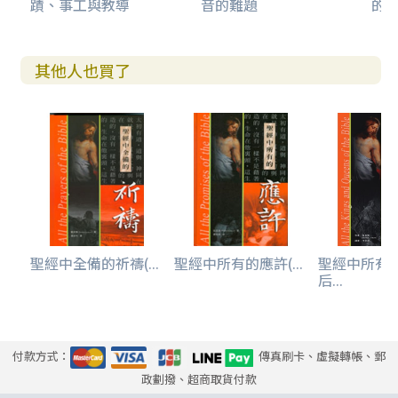
蹟、事工與教導
音的難題
的
其他人也買了
聖經中全備的祈禱(...
聖經中所有的應許(...
聖經中所有
后...
付款方式：
傳真刷卡、虛擬轉帳、郵
政劃撥、超商取貨付款