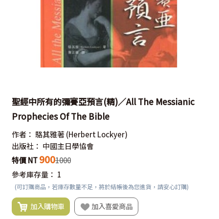
聖經中所有的彌賽亞預言(精)／All The Messianic
Prophecies Of The Bible
作者：
駱其雅著
(Herbert Lockyer)
出版社：
中國主日學協會
900
特價 NT
1000
參考庫存量：
1
(可訂購商品，若庫存數量不足，將於結帳後為您進貨，請安心訂購)
加入購物車
加入喜愛商品