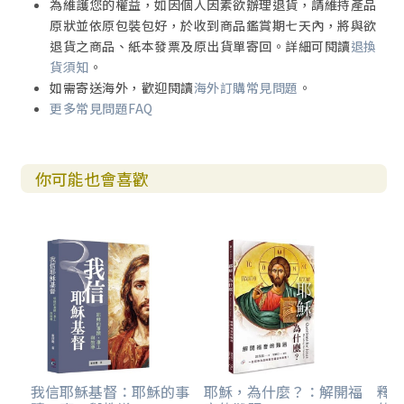
為維護您的權益，如因個人因素欲辦理退貨，請維持產品
原狀並依原包裝包好，於收到商品鑑賞期七天內，將與欲
退貨之商品、紙本發票及原出貨單寄回。詳細可閱讀
退換
貨須知
。
如需寄送海外，歡迎閱讀
海外訂購常見問題
。
更多常見問題FAQ
你可能也會喜歡
我信耶穌基督：耶穌的事
耶穌，為什麼？：解開福
釋