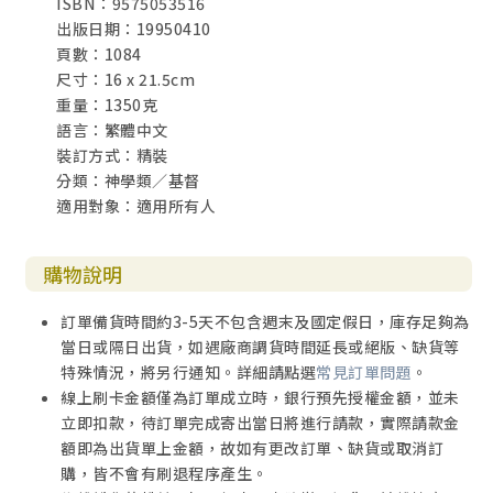
ISBN：9575053516
出版日期：19950410
頁數：1084
尺寸：16 x 21.5cm
重量：1350克
語言：繁體中文
裝訂方式：精裝
分類：神學類／基督
適用對象：適用所有人
購物說明
訂單備貨時間約3-5天不包含週末及國定假日，庫存足夠為
當日或隔日出貨，如遇廠商調貨時間延長或絕版、缺貨等
特殊情況，將另行通知。詳細請點選
常見訂單問題
。
線上刷卡金額僅為訂單成立時，銀行預先授權金額，並未
立即扣款，待訂單完成寄出當日將進行請款，實際請款金
額即為出貨單上金額，故如有更改訂單、缺貨或取消訂
購，皆不會有刷退程序產生。