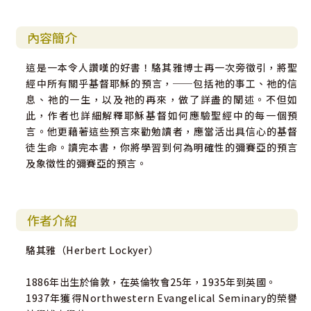
內容簡介
這是一本令人讚嘆的好書！駱其雅博士再一次旁徵引，將聖
經中所有關乎基督耶穌的預言，──包括祂的事工、祂的信
息、祂的一生，以及祂的再來，做了詳盡的闡述。不但如
此，作者也詳細解釋耶穌基督如何應驗聖經中的每一個預
言。他更藉著這些預言來勸勉讀者，應當活出具信心的基督
徒生命。讀完本書，你將學習到何為明確性的彌賽亞的預言
及象徵性的彌賽亞的預言。
作者介紹
駱其雅（Herbert Lockyer）
1886年出生於倫敦，在英倫牧會25年，1935年到英國。
1937年獲得Northwestern Evangelical Seminary的榮譽