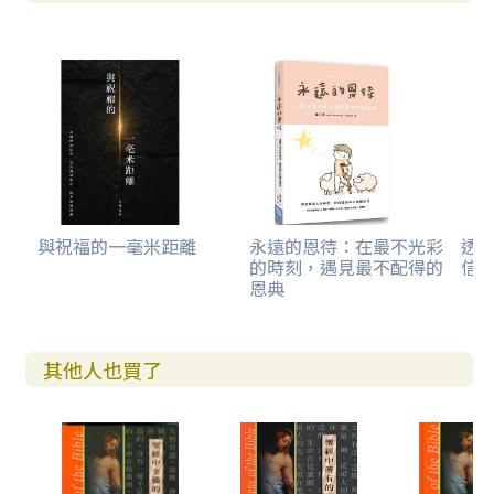
與祝福的一毫米距離
永遠的恩待：在最不光彩
透
的時刻，遇見最不配得的
信
恩典
其他人也買了