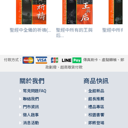
聖經中全備的祈禱(...
聖經中所有的王與
聖經中所有的應
后...
付款方式：
傳真刷卡、虛擬轉帳、郵
政劃撥、超商取貨付款
關於我們
商品快訊
常見問題FAQ
全館新品
聯絡我們
館長推薦
門市資訊
禮品專區
徵人啟事
校園書饗
消息活動
即將登場