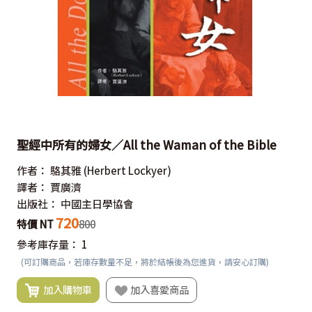
聖經中所有的婦女／All the Waman of the Bible
作者：
駱其雅
(Herbert Lockyer)
譯者：
賈廣濟
出版社：
中國主日學協會
720
特價 NT
800
參考庫存量：
1
(可訂購商品，若庫存數量不足，將於結帳後為您進貨，請安心訂購)
加入購物車
加入喜愛商品