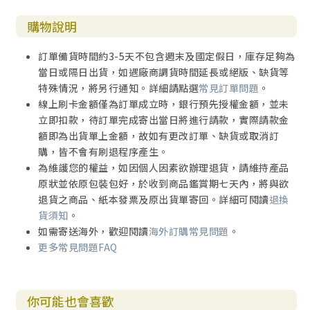
購物說明
訂單備貨時間約3-5天不包含週末及國定假日，庫存足夠為
當日或隔日出貨，如遇廠商調貨時間延長或絕版、缺貨等
特殊情況，將另行通知。詳細請點選
常見訂單問題
。
線上刷卡金額僅為訂單成立時，銀行預先授權金額，並未
立即扣款，待訂單完成寄出當日將進行請款，實際請款金
額即為出貨單上金額，故如有更改訂單、缺貨或取消訂
購，皆不會有刷退程序產生。
為維護您的權益，如因個人因素欲辦理退貨，請維持產品
原狀並依原包裝包好，於收到商品鑑賞期七天內，將與欲
退貨之商品、紙本發票及原出貨單寄回。詳細可閱讀
退換
貨須知
。
如需寄送海外，歡迎閱讀
海外訂購常見問題
。
更多常見問題FAQ
你可能也會喜歡