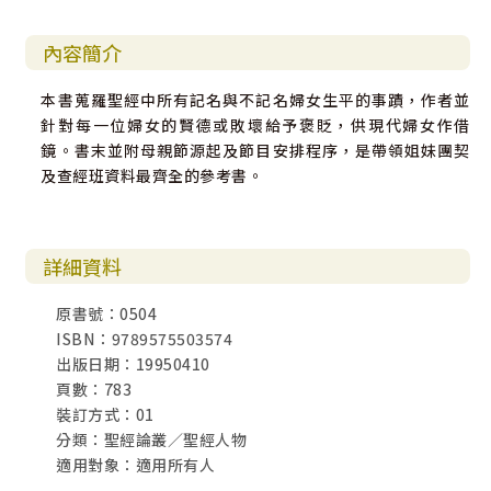
內容簡介
本書蒐羅聖經中所有記名與不記名婦女生平的事蹟，作者並
針對每一位婦女的賢德或敗壞給予褒貶，供現代婦女作借
鏡。書末並附母親節源起及節目安排程序，是帶領姐妹團契
及查經班資料最齊全的參考書。
詳細資料
原書號：0504
ISBN：9789575503574
出版日期：19950410
頁數：783
裝訂方式：01
分類：聖經論叢／聖經人物
適用對象：適用所有人