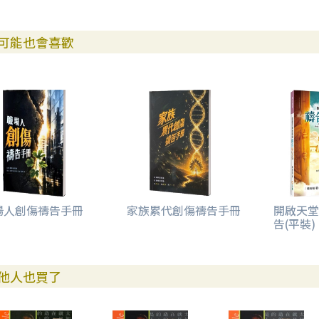
可能也會喜歡
場人創傷禱告手冊
家族累代創傷禱告手冊
開啟天堂
告(平裝)
他人也買了