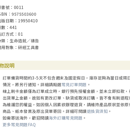
原書號：0011
SBN：9575503600
出版日期：19950410
頁數：441
裝訂方式：01
分類：生命造就／禱告
適用對象：研經工具書
物說明
訂單備貨時間約3-5天不包含週末及國定假日，庫存足夠為當日或隔
情況，將另行通知。詳細請點選
常見訂單問題
。
線上刷卡金額僅為訂單成立時，銀行預先授權金額，並未立即扣款，
出貨單上金額，故如有更改訂單、缺貨或取消訂購，皆不會有刷退程
為維護您的權益，如因個人因素欲辦理退貨，請維持產品原狀並依原
商品、紙本發票及原出貨單寄回。詳細可閱讀
退換貨須知
。
如需寄送海外，歡迎閱讀
海外訂購常見問題
。
更多常見問題FAQ