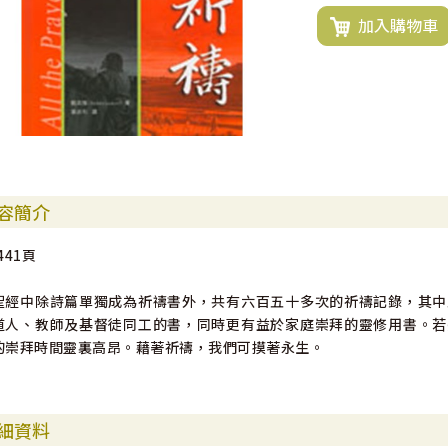
加入購物車
容簡介
441頁
聖經中除詩篇單獨成為祈禱書外，共有六百五十多次的祈禱記錄，其中
道人、教師及基督徒同工的書，同時更有益於家庭崇拜的靈修用書。若
的崇拜時間靈裏高昂。藉著祈禱，我們可摸著永生。
細資料