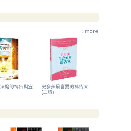
more
法庭的禱告與宣
史多美最喜愛的禱告文
(二版)