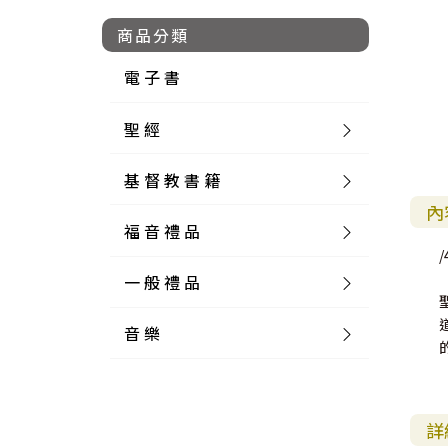
商品分類
電 子 書
聖 經
基 督 教 書 籍
新 舊 約 聖 經
內
福 音 禮 品
簡 體 聖 經
聖 經 論 叢
和 合 本
/
一 般 禮 品
英 文 聖 經
神 學 類
福 音 飾 品 配 件
和 合 本 標 點
參 考 書 工 具 書
音 樂
外 文 聖 經
實 踐 神 學
福 音 家 飾 用 品
一 般 卡 片
新 標 點 和 合 本
K J V
摩 西 五 經
系 統 神 學
福 音 項 鍊
讀 經 法
中 外 文 聖 經
教 會 歷 史
福 音 生 活 雜 貨
一 般 文 具
詩 本 樂 譜
和 合 本 修 訂 版
E S V
歷 史 書
神 、 創 造
宣 教 差 傳
福 音 耳 環 / 耳 夾
福 音 桌 飾 品
萬 用 卡
釋 經 法
創 世 記
詳
註 釋 本 聖 經
生 命 造 就
福 音 食 器 廚 房
食 器 廚 房
C D
現 代 中 文 譯 本
G N B
和 合 本 / N I V
舊 約 註 釋
基 督
社 會 參 與
歷 史
福 音 手 環 / 手 鍊
福 音 布 軸 掛 畫
福 音 服 飾 布 品
貼 紙
日 記 . 筆 記
音 樂 叢 書
聖 經 概 論
出 埃 及 記
約 書 亞 記