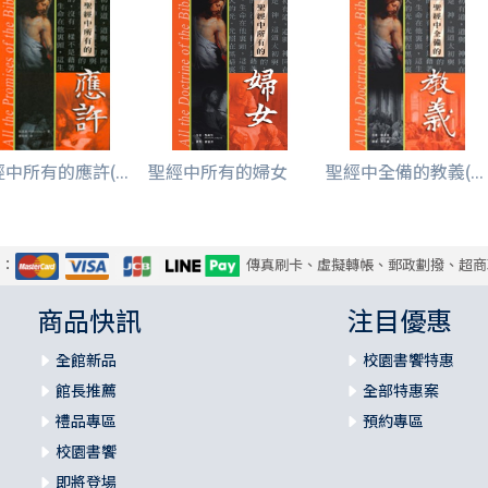
中所有的應許(...
聖經中所有的婦女
聖經中全備的教義(...
式：
傳真刷卡、虛擬轉帳、郵政劃撥、超商
商品快訊
注目優惠
全館新品
校園書饗特惠
館長推薦
全部特惠案
禮品專區
預約專區
校園書饗
即將登場