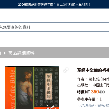
2026校園網路書房週年慶：與上帝同行的人生地圖！
頁
商品詳細資料
聖經中全備的祈禱(精)／
作者：
駱其雅
(Her
出版社：
中國主日
360
特價 NT
400
參考庫存量：
1
(可訂購商品，若庫存