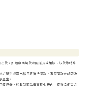
日出貨，如遇廠商調貨時間延長或絕版、缺貨等特殊
待訂單完成寄出當日將進行請款，實際請款金額即為
序產生。
包裝包好，於收到商品鑑賞期七天內，將與欲退貨之