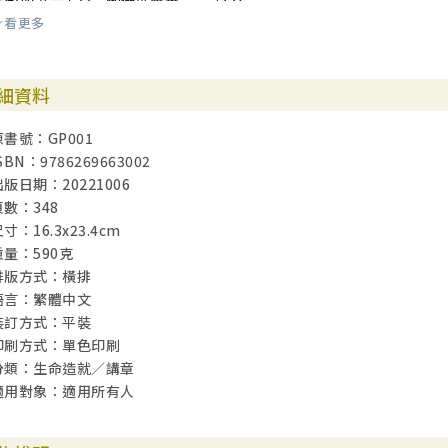
五旬期第六主日：他們就厭棄…… /221
看更多
五旬期第七主日：惟願…… /227
五旬期第八主日：跟隨善牧，彼此守望 /232
五旬期第九主日：民以何食為天？ /237
細資料
五旬期第十主日：民以天為食 /242
五旬期第十一主日：起來吃吧！ /248
原書號：GP001
五旬期第十二主日：過去與未來之間 /253
SBN：9786269663002
五旬期第十三主日：與誰爭戰怎樣活？ /257
出版日期：20221006
五旬期第十四主日：你懂的 /263
頁數：348
五旬期第十五主日：出口傷人？ /268
寸：16.3x23.4cm
五旬期第十六主日：口中言語，心裡意念 /274
重量：590克
五旬期第十七主日：尋常時期靠近上主 /279
排版方式：橫排
五旬期第十八主日：尋常時期經歷上主 /284
語言：繁體中文
五旬期第十九主日：我們與上主的距離 /288
裝訂方式：平裝
五旬期第二十主日：誰能得救呢？ /293
印刷方式：單色印刷
五旬期第二十一主日：沒力領袖？ /299
分類：生命造就／講章
五旬期第二十二主日：你會向耶穌求什麼？ /304
適用對象：適用所有人
五旬期第二十三主日：欲知後事如何…… /311
五旬期第二十四主日：奉獻的楷模？ /317
五旬期第二十五主日：結束的噩耗？開始的福音！ /323