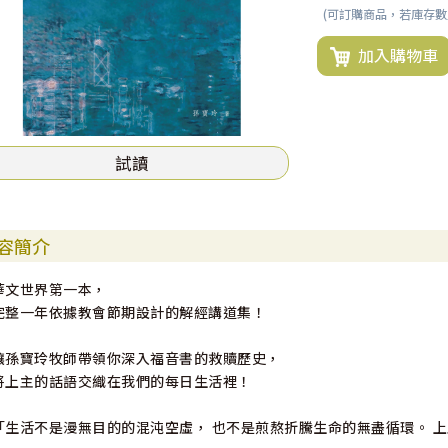
(可訂購商品，若庫存
加入購物車
試讀
容簡介
華文世界第一本，
完整一年依據教會節期設計的解經講道集！
讓孫寶玲牧師帶領你深入福音書的救贖歷史，
將上主的話語交織在我們的每日生活裡！
「生活不是漫無目的的混沌空虛， 也不是煎熬折騰生命的無盡循環。 