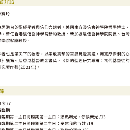
者介紹
孫寶玲
旅居港台的聖經學者與信仰言說者。美國南方浸信會神學院哲學博士，
學。曾任香港浸信會神學院新約教授、新加坡浸信會神學院院長、台灣
神學院客座教授。
作者也是筆尖下的妆者，以果敢真摯的筆鋒見證真道，用寬厚憐憫的心
讀》獲第七屆香港基督教金書獎，《新約聖經研究導論：初代基督徒的
研究著作獎(2O21年)。
錄
序 /7
將臨期
將臨期第一主日將臨期第一主日：燃點燭光，佇候榮光 /13
將臨期第二主日將臨期第二主日：安慰我的百姓 /19