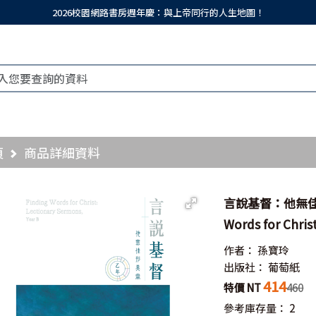
2026校園網路書房週年慶：與上帝同行的人生地圖！
頁
商品詳細資料
言說基督：他無佳形美
Words for Chris
作者：
孫寶玲
出版社：
葡萄紙
414
特價 NT
460
參考庫存量：
2