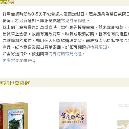
物說明
五旬期第二十六主日（基督君王主日）：萬王之王與我何干？ /328
附錄：主日經課表 /333
訂單備貨時間約3-5天不包含週末及國定假日，庫存足夠為當日或隔
情況，將另行通知。詳細請點選
常見訂單問題
。
線上刷卡金額僅為訂單成立時，銀行預先授權金額，並未立即扣款，
出貨單上金額，故如有更改訂單、缺貨或取消訂購，皆不會有刷退程
為維護您的權益，如因個人因素欲辦理退貨，請維持產品原狀並依原
商品、紙本發票及原出貨單寄回。詳細可閱讀
退換貨須知
。
如需寄送海外，歡迎閱讀
海外訂購常見問題
。
更多常見問題FAQ
可能也會喜歡