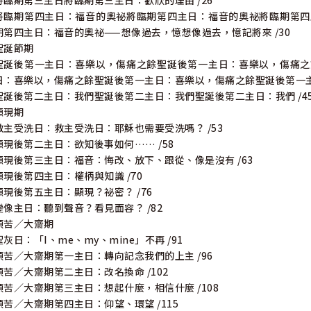
將臨期第三主日將臨期第三主日：歡欣的理由 /26
將臨期第四主日：福音的奧祕將臨期第四主日：福音的奧祕將臨期第四
期第四主日：福音的奧祕——想像過去，憶想像過去，憶記將來 /30
聖誕節期
聖誕後第一主日：喜樂以，傷痛之餘聖誕後第一主日：喜樂以，傷痛之
日：喜樂以，傷痛之餘聖誕後第一主日：喜樂以，傷痛之餘聖誕後第一主日
聖誕後第二主日：我們聖誕後第二主日：我們聖誕後第二主日：我們 /4
顯現期
救主受洗日：救主受洗日：耶穌也需要受洗嗎？ /53
顯現後第二主日：欲知後事如何…… /58
顯現後第三主日：福音：悔改、放下、跟從、像是沒有 /63
顯現後第四主日：權柄與知識 /70
顯現後第五主日：顯現？祕密？ /76
變像主日：聽到聲音？看見面容？ /82
預苦／大齋期
聖灰日：「I、me、my、mine」不再 /91
預苦／大齋期第一主日：轉向記念我們的上主 /96
預苦／大齋期第二主日：改名換命 /102
預苦／大齋期第三主日：想起什麼，相信什麼 /108
預苦／大齋期第四主日：仰望、環望 /115