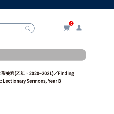
0
容(乙年，2020~2021)／Finding
t: Lectionary Sermons, Year B