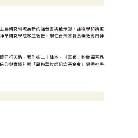
主要研究領域為新約福音書與啟示錄、詮䆁學和講道
神學研究學院客座教授，現任台灣基督長老教會南神
懷同行天路，著作逾二十餘本，《寓道：約翰福音品
信仰與實踐》獲「周聯華牧師紀念基金會」優秀神學