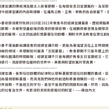
————————————————————-
經課宣講的傳統溯及猶太人按著節期，在每個安息日宣讀舊約，及至耶
現今經課宣講的內容與規模，在羅馬公教、正教、新教的各自發展下，
本書收錄孫寶玲牧師2020至2021年教會年的經課宣講篇章，歷經將
旬節期。本著對受盡創傷的香港的慈憐悲憫，在細數原鄉恩情及關懷流
聖道的展現，以主的話語形塑基督信仰群體，期盼世界及教會在那位創
本書不僅是獻給講道者的經課宣講示範，更是為著渴望活在上主時間裡
嶙峋的視域，來理解如何展演「言說基督」，教會節期不只是年曆上的
步朝向圓滿的時間韻致；經課宣講不只是每週於教會主日宣讀經文，它
與德行，見證即使在破碎的世界中，美善與盼望依舊何等真實。
————————————————————-
經課宣講，是對信仰群體的紀律和以耶穌基督塑造信仰群體的養成。從
因為凝視耶穌基督，而洞見我們與他所創造和將要救贖的一切。所以，
世界局勢，不是經文的字句，甚至不是我們的問題和糾纏。然而，因為
在的社會及世界，有更深的洞見和更殷切的盼望。——摘自內文