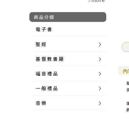
商品分類
電 子 書
聖 經
基 督 教 書 籍
新 舊 約 聖 經
內
福 音 禮 品
簡 體 聖 經
聖 經 論 叢
和 合 本
一 般 禮 品
英 文 聖 經
神 學 類
福 音 飾 品 配 件
和 合 本 標 點
參 考 書 工 具 書
音 樂
外 文 聖 經
實 踐 神 學
福 音 家 飾 用 品
一 般 卡 片
新 標 點 和 合 本
K J V
摩 西 五 經
系 統 神 學
福 音 項 鍊
讀 經 法
中 外 文 聖 經
教 會 歷 史
福 音 生 活 雜 貨
一 般 文 具
詩 本 樂 譜
和 合 本 修 訂 版
E S V
歷 史 書
神 、 創 造
宣 教 差 傳
福 音 耳 環 / 耳 夾
福 音 桌 飾 品
萬 用 卡
釋 經 法
創 世 記