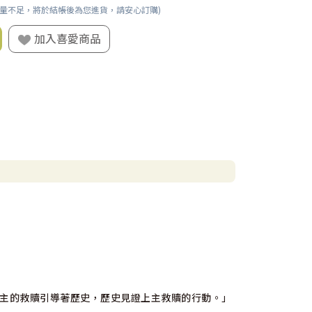
數量不足，將於結帳後為您進貨，請安心訂購)
加入喜愛商品
上主的救贖引導著歷史，歷史見證上主救贖的行動。」