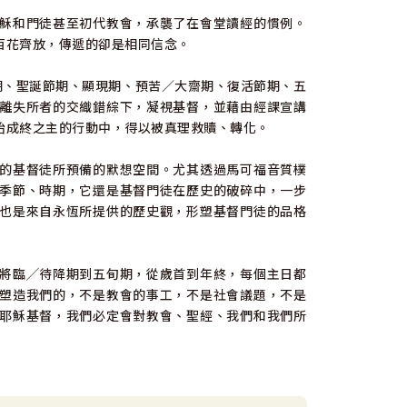
穌和門徒甚至初代教會，承襲了在會堂讀經的慣例。
百花齊放，傳遞的卻是相同信念。
臨期、聖誕節期、顯現期、預苦／大齋期、復活節期、五
離失所者的交織錯綜下，凝視基督，並藉由經課宣講
始成終之主的行動中，得以被真理救贖、轉化。
的基督徒所預備的默想空間。尤其透過馬可福音質樸
季節、時期，它還是基督門徒在歷史的破碎中，一步
也是來自永恆所提供的歷史觀，形塑基督門徒的品格
將臨╱待降期到五旬期，從歲首到年終，每個主日都
塑造我們的，不是教會的事工，不是社會議題，不是
耶穌基督，我們必定會對教會、聖經、我們和我們所