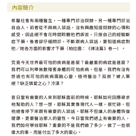
內容簡介
希臘社會有兩種醫生，一種專門診治奴隸，另一種專門診治
自由人。前者從不與病人談話，沒有興趣知道奴隸的心情和
感受，因此絕不會花時間聆聽他們訴苦，只按自己的經驗斷
症下藥。後者卻仔細問診，不斷跟病人談話，要知道病症對
他／她各方面的影響才下藥（柏拉圖：《律法篇》卷一）。
究竟今天世界最可怕的疾病是甚麼？最嚴重的病症是甚麼？
我們可以列舉無數殘害身體的可怕疾病，但是，我們有沒有
想過也有可怕的疾病腐蝕心靈，極待醫治？孤寂？被人棄
絕？缺乏憐愛之心？冷漠？
昔日當有需要的人來到耶穌面前的時候，耶穌如何回應尋求
祂幫助的人？想一想，耶穌其實像現代人一樣，很忙碌，但
祂總會停下來跟有需要的人談話。耶穌不但讓人的身體恢復
健康，更要醫治那人的靈性。今日當我們遇上有需要的人，
我們如何學效耶穌？重要的不是我們做了多少，做了一些很
偉大的事，而是付出了多大的愛心。