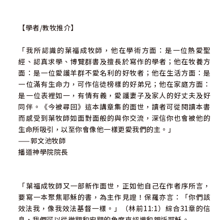
【學者/教牧推介】
「我所認識的葉福成牧師，他在學術方面：是一位熱愛聖
經、認真求學、博覽群書及擅長於寫作的學者；他在牧養方
面：是一位愛護羊群不愛名利的好牧者；他在生活方面：是
一位滿有生命力，可作信徒榜樣的好弟兄；他在家庭方面：
是一位表裡如一，有情有義，愛護妻子及家人的好丈夫及好
同伴。《今被尋回》這本講章集的面世，讀者可從閱讀本書
而感受到葉牧師如面對面般的與你交流，深信你也會被他的
生命所吸引，以至你會像他一樣更愛我們的主。」
——郭文池牧師
播道神學院院長
「葉福成牧師又一部新作面世，正如他自己在作者序所言，
要寫一本聚焦耶穌的書，為主作見證！保羅亦言：「你們該
效法我，像我效法基督一樣。」（林前11:1）綜合31章的信
息，我們可以從微觀和宏觀的角度來認識和親近耶穌。