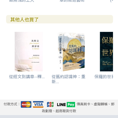
其他人也買了
從經文到講章--釋...
從舊約認識神：重
保羅的世界
新...
付款方式：
傳真刷卡、虛擬轉帳、郵
政劃撥、超商取貨付款