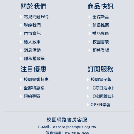
關於我們
商品快訊
常見問題FAQ
全館新品
聯絡我們
館長推薦
門市資訊
禮品專區
徵人啟事
校園書饗
消息活動
即將登場
隱私權政策
注目優惠
訂閱服務
校園書饗特惠
校園電子報
全部特惠案
《每日活水》
預約專區
《校園雜誌》
OPEN學習
校園網路書房客服
E-Mail：
estore@campus.org.tw
傳真電話：02-2918-2466