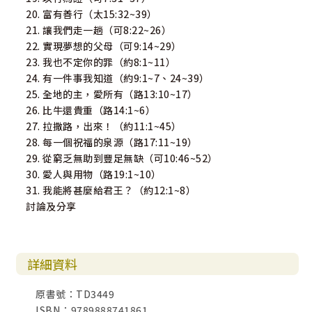
20. 富有善行（太15:32~39）
21. 讓我們走一趟（可8:22~26）
22. 實現夢想的父母（可9:14~29）
23. 我也不定你的罪（約8:1~11）
24. 有一件事我知道（約9:1~7、24~39）
25. 全地的主，愛所有（路13:10~17）
26. 比牛還貴重（路14:1~6）
27. 拉撒路，出來！（約11:1~45）
28. 每一個祝福的泉源（路17:11~19）
29. 從窮乏無助到豐足無缺（可10:46~52）
30. 愛人與用物（路19:1~10）
31. 我能將甚麼給君王？（約12:1~8）
討論及分享
詳細資料
原書號：TD3449
ISBN：9789888741861