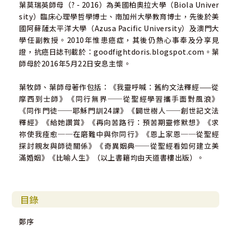
葉莫瑞英師母（? - 2016）為美國柏奧拉大學（Biola Univer
中國基督教播道會恩福堂副堂主任
sity）臨床心理學哲學博士、南加州大學教育博士，先後於美
國阿蘇薩太平洋大學（Azusa Pacific University）及澳門大
學任副教授。2010年惟患癌症，其後仍熱心事奉及分享見
證，抗癌日誌刊載於：goodfightdoris.blogspot.com。葉
師母於2016年5月22日安息主懷。
葉牧師、葉師母著作包括：《我靈呼喊：舊約文法釋經——從
摩西到士師》《同行無界──從聖經學習攜手面對風浪》
《同作門徒──耶穌門訓24課》《闢世樹人──創世記文法
釋經》《給她讚賞》《再向苦路行：預苦期靈修默想》《求
祢使我痊愈──在磨難中與你同行》《恩上家恩──從聖經
探討親友與師徒關係》《奇異姻典──從聖經看如何建立美
滿婚姻》《比喻人生》（以上書籍均由天道書樓出版）。
目錄
鄭序