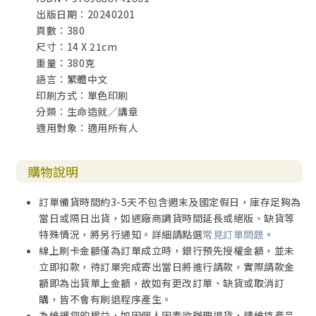
出版日期：20240201
頁數：380
尺寸：14 X 21cm
重量：380克
語言：繁體中文
印刷方式：單色印刷
分類：生命造就／講章
適用對象：適用所有人
購物說明
訂單備貨時間約3-5天不包含週末及國定假日，庫存足夠為
當日或隔日出貨，如遇廠商調貨時間延長或絕版、缺貨等
特殊情況，將另行通知。詳細請點選
常見訂單問題
。
線上刷卡金額僅為訂單成立時，銀行預先授權金額，並未
立即扣款，待訂單完成寄出當日將進行請款，實際請款金
額即為出貨單上金額，故如有更改訂單、缺貨或取消訂
購，皆不會有刷退程序產生。
為維護您的權益，如因個人因素欲辦理退貨，請維持產品