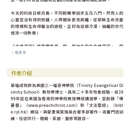
今天的科技日新月異，不同範疇學說亦五花八門，然而人的
心靈並沒有得到慰藉，人際關係更見疏離，從耶穌生命流露
的榜樣和生命得醫治的過程，正好為這個冷漠、抽離的世代
增添一份熱情！
《今被尋回》讓我們看見一個一個迷失的生命被尋回，一個
看更多
一個殘缺的人生得著醫治。迷失與殘缺更是現代人生命的實
況，或許在其中我們更會透析到自己的身影，但願在閱讀的
過程中，我們可以靠著神的恩典，重尋神創造的真我！
作者介紹
本書一如既往，葉牧師以文法釋經為基礎，為每一段聖經敘
葉福成牧師為美國三一福音神學院（Trinity Evangelical Di
事做好釋經的功夫，例子、演繹、應用具備，使信息深刻地
vinity School）教牧學博士，具有二十多年牧會經驗，自19
存記於讀者心中！
99年起在美國及香港的神學院教授釋經講道學，並創辦「傳
基督」（www.preachchrist.com）和「文法聖經」（bibl
願神使用本書，帶我們走進每一個生命故事，走向耶穌生命
e.ryl.hk）網站。與愛妻葉莫瑞英合著多部著作，涵蓋門徒訓
的榜樣，在過程中與主相遇，慢慢地讓別人從我們的生活中
練、信徒同行、婚姻、家庭、靈修等題目。
看得見耶穌的身影！」
——鄭昌牧師