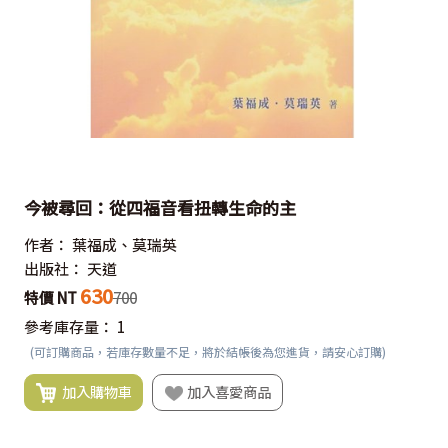
今被尋回：從四福音看扭轉生命的主
作者：
葉福成、莫瑞英
出版社：
天道
630
特價 NT
700
參考庫存量：
1
(可訂購商品，若庫存數量不足，將於結帳後為您進貨，請安心訂購)
加入購物車
加入喜愛商品