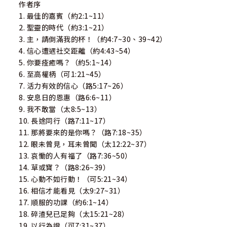
作者序
1. 最佳的嘉賓（約2:1~11）
2. 聖靈的時代（約3:1~21）
3. 主，請倒滿我的杯！（約4:7~30、39~42）
4. 信心遭遇社交距離（約4:43~54）
5. 你要痊癒嗎？（約5:1~14）
6. 至高權柄（可1:21~45）
7. 活力有效的信心（路5:17~26）
8. 安息日的恩惠（路6:6~11）
9. 我不敢當（太8:5~13）
10. 長途同行（路7:11~17）
11. 那將要來的是你嗎？（路7:18~35）
12. 眼未曾見，耳未曾聞（太12:22~37）
13. 哀慟的人有福了（路7:36~50）
14. 草或寶？（路8:26~39）
15. 心動不如行動！（可5:21~34）
16. 相信才能看見（太9:27~31）
17. 順服的功課（約6:1~14）
18. 碎渣兒已足夠（太15:21~28）
19. 以行為證（可7:31~37）