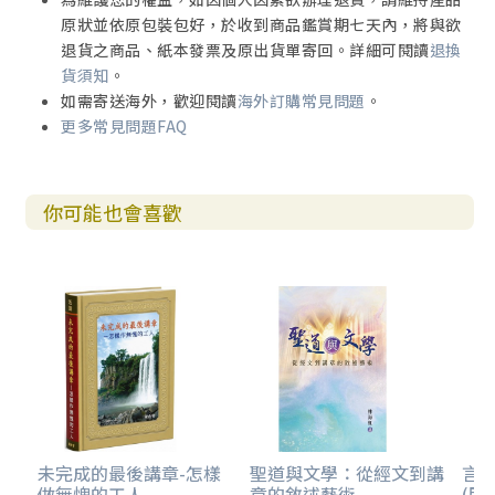
原狀並依原包裝包好，於收到商品鑑賞期七天內，將與欲
退貨之商品、紙本發票及原出貨單寄回。詳細可閱讀
退換
貨須知
。
如需寄送海外，歡迎閱讀
海外訂購常見問題
。
更多常見問題FAQ
你可能也會喜歡
未完成的最後講章-怎樣
聖道與文學：從經文到講
言
做無愧的工人
章的敘述藝術
(甲