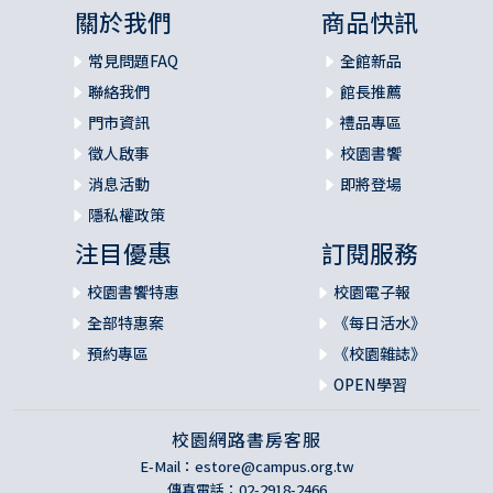
關於我們
商品快訊
常見問題FAQ
全館新品
聯絡我們
館長推薦
門市資訊
禮品專區
徵人啟事
校園書饗
消息活動
即將登場
隱私權政策
注目優惠
訂閱服務
校園書饗特惠
校園電子報
全部特惠案
《每日活水》
預約專區
《校園雜誌》
OPEN學習
校園網路書房客服
E-Mail：
estore@campus.org.tw
傳真電話：02-2918-2466