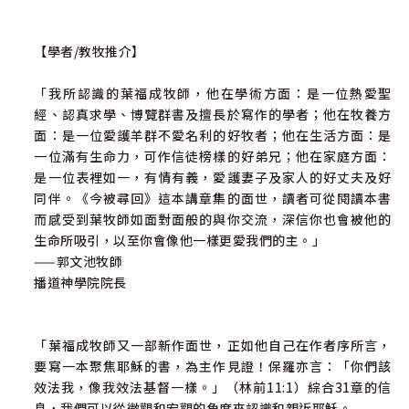
【學者/教牧推介】
「我所認識的葉福成牧師，他在學術方面：是一位熱愛聖
經、認真求學、博覽群書及擅長於寫作的學者；他在牧養方
面：是一位愛護羊群不愛名利的好牧者；他在生活方面：是
一位滿有生命力，可作信徒榜樣的好弟兄；他在家庭方面：
是一位表裡如一，有情有義，愛護妻子及家人的好丈夫及好
同伴。《今被尋回》這本講章集的面世，讀者可從閱讀本書
而感受到葉牧師如面對面般的與你交流，深信你也會被他的
生命所吸引，以至你會像他一樣更愛我們的主。」
——郭文池牧師
播道神學院院長
「葉福成牧師又一部新作面世，正如他自己在作者序所言，
要寫一本聚焦耶穌的書，為主作見證！保羅亦言：「你們該
效法我，像我效法基督一樣。」（林前11:1）綜合31章的信
息，我們可以從微觀和宏觀的角度來認識和親近耶穌。