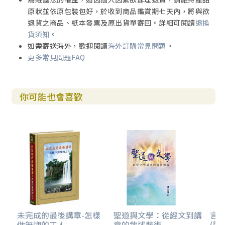
原狀並依原包裝包好，於收到商品鑑賞期七天內，將與欲
退貨之商品、紙本發票及原出貨單寄回。詳細可閱讀
退換
貨須知
。
如需寄送海外，歡迎閱讀
海外訂購常見問題
。
更多常見問題FAQ
你可能也會喜歡
未完成的最後講章-怎樣
聖道與文學：從經文到講
言
做無愧的工人
章的敘述藝術
(甲