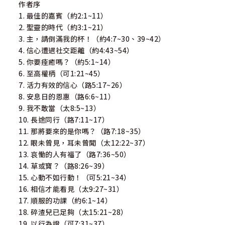
作者序
1. 最佳的嘉賓（約2:1~11）
2. 聖靈的時代（約3:1~21）
3. 主，請倒滿我的杯！（約4:7~30、39~42）
4. 信心遭遇社交距離（約4:43~54）
5. 你要痊癒嗎？（約5:1~14）
6. 至高權柄（可1:21~45）
7. 活力有效的信心（路5:17~26）
8. 安息日的恩惠（路6:6~11）
9. 我不敢當（太8:5~13）
10. 長途同行（路7:11~17）
11. 那將要來的是你嗎？（路7:18~35）
12. 眼未曾見，耳未曾聞（太12:22~37）
13. 哀慟的人有福了（路7:36~50）
14. 草或寶？（路8:26~39）
15. 心動不如行動！（可5:21~34）
16. 相信才能看見（太9:27~31）
17. 順服的功課（約6:1~14）
18. 碎渣兒已足夠（太15:21~28）
19. 以行為證（可7:31~37）