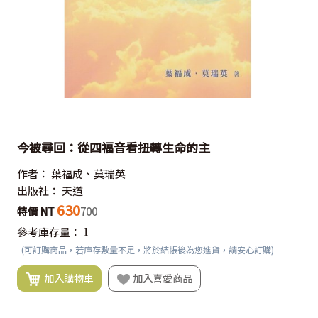
今被尋回：從四福音看扭轉生命的主
作者：
葉福成、莫瑞英
出版社：
天道
630
特價 NT
700
參考庫存量：
1
(可訂購商品，若庫存數量不足，將於結帳後為您進貨，請安心訂購)
加入購物車
加入喜愛商品