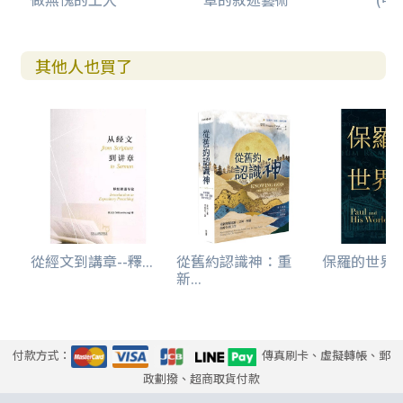
其他人也買了
從經文到講章--釋...
從舊約認識神：重
保羅的世界
新...
付款方式：
傳真刷卡、虛擬轉帳、郵
政劃撥、超商取貨付款