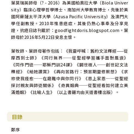
葉莫瑞英師母（? - 2016）為美國柏奧拉大學（Biola Univer
中國基督教播道會恩福堂副堂主任
sity）臨床心理學哲學博士、南加州大學教育博士，先後於美
國阿蘇薩太平洋大學（Azusa Pacific University）及澳門大
學任副教授。2010年惟患癌症，其後仍熱心事奉及分享見
證，抗癌日誌刊載於：goodfightdoris.blogspot.com。葉
師母於2016年5月22日安息主懷。
葉牧師、葉師母著作包括：《我靈呼喊：舊約文法釋經——從
摩西到士師》《同行無界──從聖經學習攜手面對風浪》
《同作門徒──耶穌門訓24課》《闢世樹人──創世記文法
釋經》《給她讚賞》《再向苦路行：預苦期靈修默想》《求
祢使我痊愈──在磨難中與你同行》《恩上家恩──從聖經
探討親友與師徒關係》《奇異姻典──從聖經看如何建立美
滿婚姻》《比喻人生》（以上書籍均由天道書樓出版）。
目錄
鄭序