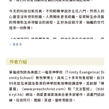
今天的科技日新月異，不同範疇學說亦五花八門，然而人的
心靈並沒有得到慰藉，人際關係更見疏離，從耶穌生命流露
的榜樣和生命得醫治的過程，正好為這個冷漠、抽離的世代
增添一份熱情！
《今被尋回》讓我們看見一個一個迷失的生命被尋回，一個
看更多
一個殘缺的人生得著醫治。迷失與殘缺更是現代人生命的實
況，或許在其中我們更會透析到自己的身影，但願在閱讀的
過程中，我們可以靠著神的恩典，重尋神創造的真我！
作者介紹
本書一如既往，葉牧師以文法釋經為基礎，為每一段聖經敘
葉福成牧師為美國三一福音神學院（Trinity Evangelical Di
事做好釋經的功夫，例子、演繹、應用具備，使信息深刻地
vinity School）教牧學博士，具有二十多年牧會經驗，自19
存記於讀者心中！
99年起在美國及香港的神學院教授釋經講道學，並創辦「傳
基督」（www.preachchrist.com）和「文法聖經」（bibl
願神使用本書，帶我們走進每一個生命故事，走向耶穌生命
e.ryl.hk）網站。與愛妻葉莫瑞英合著多部著作，涵蓋門徒訓
的榜樣，在過程中與主相遇，慢慢地讓別人從我們的生活中
練、信徒同行、婚姻、家庭、靈修等題目。
看得見耶穌的身影！」
——鄭昌牧師