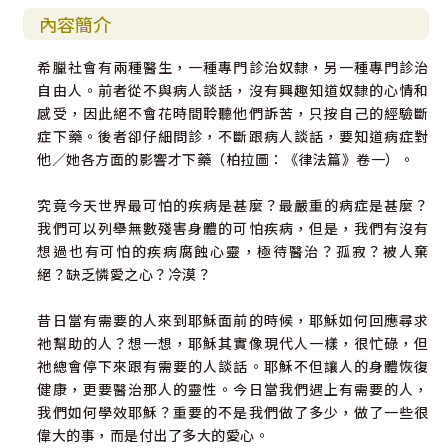
內容簡介
希臘社會有兩種醫生，一種專門診治奴隸，另一種專門診治
自由人。前者從不與病人談話，沒有興趣知道奴隸的心情和
感受，因此絕不會花時間聆聽他們訴苦，只按自己的經驗斷
症下藥。後者卻仔細問診，不斷跟病人談話，要知道病症對
他／她各方面的影響才下藥（柏拉圖：《律法篇》卷一）。
究竟今天世界最可怕的疾病是甚麼？最嚴重的病症是甚麼？
我們可以列舉無數殘害身體的可怕疾病，但是，我們有沒有
想過也有可怕的疾病腐蝕心靈，極待醫治？孤寂？被人棄
絕？缺乏憐愛之心？冷漠？
昔日當有需要的人來到耶穌面前的時候，耶穌如何回應尋求
祂幫助的人？想一想，耶穌其實像現代人一樣，很忙碌，但
祂總會停下來跟有需要的人談話。耶穌不但讓人的身體恢復
健康，更要醫治那人的靈性。今日當我們遇上有需要的人，
我們如何學效耶穌？重要的不是我們做了多少，做了一些很
偉大的事，而是付出了多大的愛心。