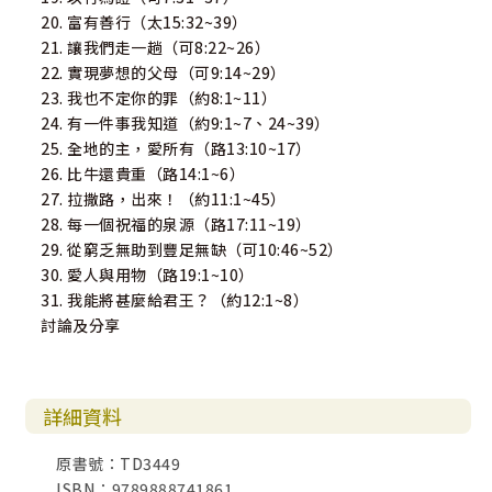
20. 富有善行（太15:32~39）
21. 讓我們走一趟（可8:22~26）
22. 實現夢想的父母（可9:14~29）
23. 我也不定你的罪（約8:1~11）
24. 有一件事我知道（約9:1~7、24~39）
25. 全地的主，愛所有（路13:10~17）
26. 比牛還貴重（路14:1~6）
27. 拉撒路，出來！（約11:1~45）
28. 每一個祝福的泉源（路17:11~19）
29. 從窮乏無助到豐足無缺（可10:46~52）
30. 愛人與用物（路19:1~10）
31. 我能將甚麼給君王？（約12:1~8）
討論及分享
詳細資料
原書號：TD3449
ISBN：9789888741861