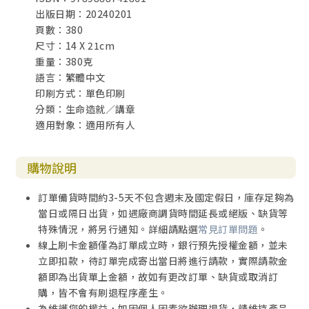
出版日期：20240201
頁數：380
尺寸：14 X 21cm
重量：380克
語言：繁體中文
印刷方式：單色印刷
分類：生命造就／講章
適用對象：適用所有人
購物說明
訂單備貨時間約3-5天不包含週末及國定假日，庫存足夠為
當日或隔日出貨，如遇廠商調貨時間延長或絕版、缺貨等
特殊情況，將另行通知。詳細請點選
常見訂單問題
。
線上刷卡金額僅為訂單成立時，銀行預先授權金額，並未
立即扣款，待訂單完成寄出當日將進行請款，實際請款金
額即為出貨單上金額，故如有更改訂單、缺貨或取消訂
購，皆不會有刷退程序產生。
為維護您的權益，如因個人因素欲辦理退貨，請維持產品