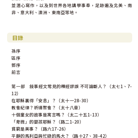
並潛心寫作，以及到世界各地講學事奉，足跡遍及北美、南
非、意大利、澳洲、東南亞等地。
目錄
孫序
區序
鄧序
前言
第一部 敍事經文常見的釋經謬誤 不可論斷人？（太七1、7-
12）
在耶穌裏得「安息」？（太十一28-30）
教會紀律？祈禱聚會？（太十八章）
十個童女的故事是寓言嗎？（太二十五1-13）
「卑微」的嬰孩耶穌？（路二1-20）
貧窮是美事？（路六17-26）
平靜的馬利亞與忙碌的馬大？（路十27、38-42）