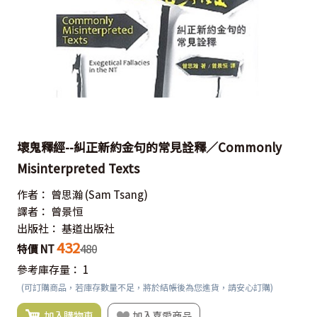
壞鬼釋經--糾正新約金句的常見詮釋／Commonly
Misinterpreted Texts
作者：
曾思瀚
(Sam Tsang)
譯者：
曾景恒
出版社：
基道出版社
432
特價 NT
480
參考庫存量：
1
(可訂購商品，若庫存數量不足，將於結帳後為您進貨，請安心訂購)
加入購物車
加入喜愛商品