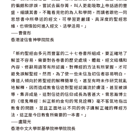
的偏頗和謬誤，嘗試去蕪存菁，叫人更能吸取上帝話語的豐
盛。細讀其書，不難看見他的為人和學問，而讀者跟他一同
思想書中所舉述的經文，可學習更嚴謹、具深度的聖經思
維，也領悟如何進入經文、活學活用。」
——曹偉彤
香港浸信會神學院院長
「新約聖經由多元而豐富的二十七卷書所組成，要正確地了
解並不容易，需要對各卷書的歷史處境、體裁，經文結構和
內容、修辭用語等有所認識，對釋經的方法有所掌握，才可
避免誤解聖經。然而，為了使一些未信及初信者容易明白，
傳道人傾向於將聖經的解釋簡單化，甚至有時未作研究就亂
地解釋，因而造成教會信徒對聖經認識流於膚淺，甚至被誤
導，集非成是，這對信徒的信仰成長為害甚大。曾思瀚博士
的《壞鬼釋經：糾正新約金句的常見詮釋》毫不客氣地指出
教會的問題，並且正面地以不同的例子講解正確的釋經方
法，這正是今日教會所需要的一本書。」
——盧龍光
香港中文大學崇基學院神學院院長