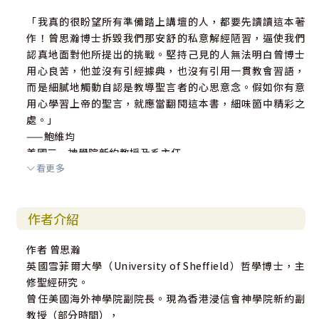
「我真的很盼望所有準備踏上講壇的人，都要先讀讀這本著
作！曾思瀚博士拆毀我們那安舒的私意解經陋習，逼使我們
認真地面對他所提出的挑戰。堅持己見的人無法明白曾博士
用心良苦，他並沒有引經據典，也沒有引用一貫教會習語，
而是細膩地觸動自認是教導聖言者的心思意念。假如你有意
用心學習上帝的聖言，就應當翻閱這本書，細味箇中精彩之
處。」
——鮑維均
美國三一神學院新約教授及系主任
看更多
作者介紹
作者 曾思瀚
英國雪菲爾大學（University of Sheffield）哲學博士，主
修聖經研究。
曾任美國海外神學院副院長。現為香港浸信會神學院新約副
教授（部分時間），