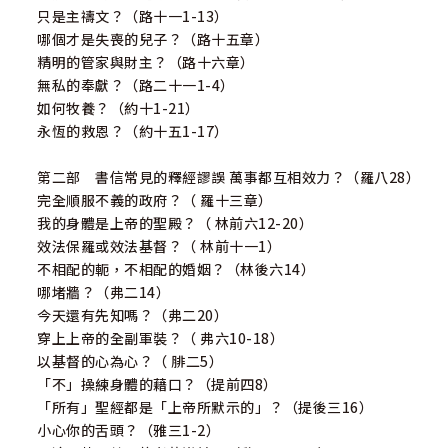
只是主禱文？（路十一1-13）
哪個才是失喪的兒子？（路十五章）
精明的管家與財主？（路十六章）
無私的奉獻？（路二十一1-4）
如何牧養？（約十1-21）
永恆的救恩？（約十五1-17）
第二部 書信常見的釋經謬誤 萬事都互相效力？（羅八28）
完全順服不義的政府？（ 羅十三章）
我的身體是上帝的聖殿？（ 林前六12-20）
效法保羅或效法基督？（ 林前十一1）
不相配的軛，不相配的婚姻？（林後六14）
哪堵牆？（弗二14）
今天還有先知嗎？（弗二20）
穿上上帝的全副軍裝？（ 弗六10-18）
以基督的心為心？（ 腓二5）
「不」操練身體的藉口？（提前四8）
「所有」聖經都是「上帝所默示的」？（提後三16）
小心你的舌頭？（雅三1-2）