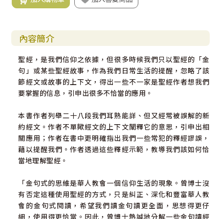
內容簡介
聖經，是我們信仰之依據，但很多時候我們只以聖經的「金
句」或某些聖經故事，作為我們日常生活的提醒，忽略了該
節經文或故事的上下文，得出一些不一家是聖經作者想我們
要掌握的信息，引申出很多不恰當的應用。
本書作者列舉二十八段我們耳熟能詳、但又經常被誤解的新
約經文。作者不單歟經文的上下文闡釋它的意思，引申出相
關應用；作者在書中更明確指出我們一些常犯的釋經謬誤，
藉以提醒我們。作者透過這些釋經示範，教導我們該如何恰
當地理解聖經。
「金句式的思維是華人教會一個信仰生活的現象。曾博士沒
有否定這種使用聖經的方式，只是糾正、深化和豐富華人教
會的金句式閱讀，希望我們讀金句讀更全面，思想得更仔
細，使用得更恰當。因此，曾博士熱誠地分解一些金句讀經