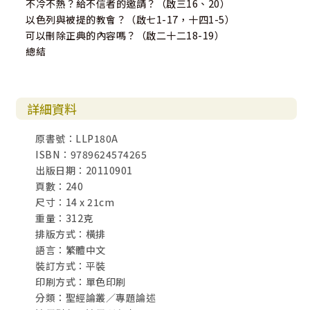
不冷不熱？給不信者的邀請？（啟三16、20）
以色列與被提的教會？（啟七1-17，十四1-5）
可以刪除正典的內容嗎？（啟二十二18-19）
總結
詳細資料
原書號：LLP180A
ISBN：9789624574265
出版日期：20110901
頁數：240
尺寸：14 x 21cm
重量：312克
排版方式：橫排
語言：繁體中文
裝訂方式：平裝
印刷方式：單色印刷
分類：聖經論叢／專題論述