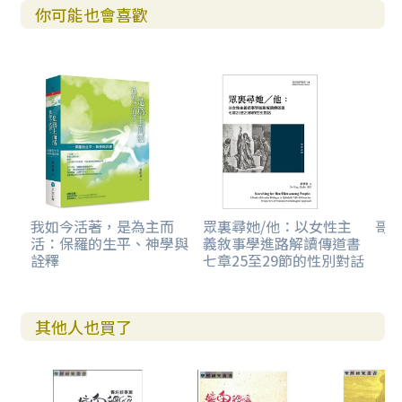
你可能也會喜歡
我如今活著，是為主而
眾裏尋她/他：以女性主
哥
活：保羅的生平、神學與
義敘事學進路解讀傳道書
詮釋
七章25至29節的性別對話
其他人也買了