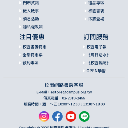
門市資訊
禮品專區
徵人啟事
校園書饗
消息活動
即將登場
隱私權政策
注目優惠
訂閱服務
校園書饗特惠
校園電子報
全部特惠案
《每日活水》
預約專區
《校園雜誌》
OPEN學習
校園網路書房客服
E-Mail：
estore@campus.org.tw
傳真電話：02-2918-2466
服務時間：週一～五 10:00～12:30；13:30～18:00
Copyright © 2026 校園書房出版社. All rights reserved