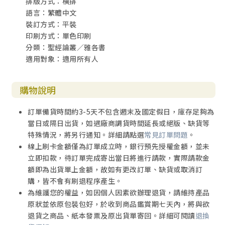
排版方式：橫排
語言：繁體中文
裝訂方式：平裝
印刷方式：單色印刷
分類：聖經論叢／雅各書
適用對象：適用所有人
購物說明
訂單備貨時間約3-5天不包含週末及國定假日，庫存足夠為
當日或隔日出貨，如遇廠商調貨時間延長或絕版、缺貨等
特殊情況，將另行通知。詳細請點選
常見訂單問題
。
線上刷卡金額僅為訂單成立時，銀行預先授權金額，並未
立即扣款，待訂單完成寄出當日將進行請款，實際請款金
額即為出貨單上金額，故如有更改訂單、缺貨或取消訂
購，皆不會有刷退程序產生。
為維護您的權益，如因個人因素欲辦理退貨，請維持產品
原狀並依原包裝包好，於收到商品鑑賞期七天內，將與欲
退貨之商品、紙本發票及原出貨單寄回。詳細可閱讀
退換