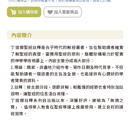
(可訂購商品，若庫存數量不足，將於結帳後為您進貨，請安心訂購)
加入購物車
加入喜愛商品
內容簡介
丁道爾聖經註釋是合乎時代的解經叢書，旨在幫助讀者確實
了解聖經的真理，靈應用聖經的原則。整體架構著力於堅實
的神學學術根基上，內容主要分成兩大部分：
1.導論：簡潔、詳盡地介紹作者、寫作日期及時代背景，不但
能幫助讀者一窺該書的主旨及全貌，也能提供有心鑽研的學
者寶貴的資料。
2.註釋：按主題分段，逐節詳解；較難懂的經節也會特別加註
說明，讓聖經的信息淺白易懂。
丁道爾註釋系列自出版以來，深獲好評，被喻為「無價之
寶」，值得華人教會在聖經導讀上推廣使用，建立良好的讀
經習慣。