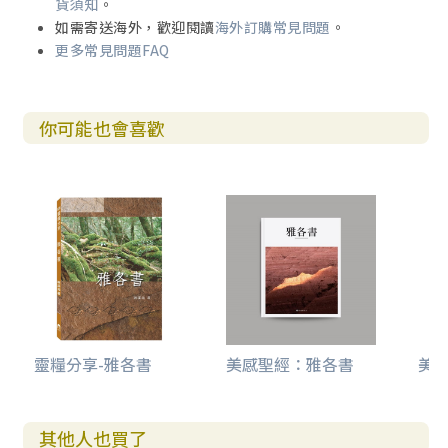
貨須知
。
如需寄送海外，歡迎閱讀
海外訂購常見問題
。
更多常見問題FAQ
你可能也會喜歡
靈糧分享-雅各書
美感聖經：雅各書
美感
其他人也買了