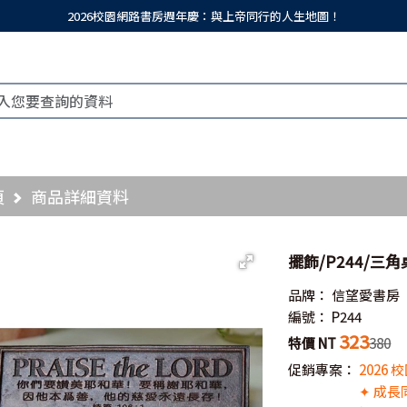
2026校園網路書房週年慶：與上帝同行的人生地圖！
頁
商品詳細資料
擺飾/P244/三
品牌：
信望愛書房
編號：
P244
323
特價 NT
380
促銷專案：
2026
✦ 成長