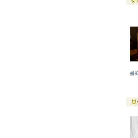
你
畫框
其