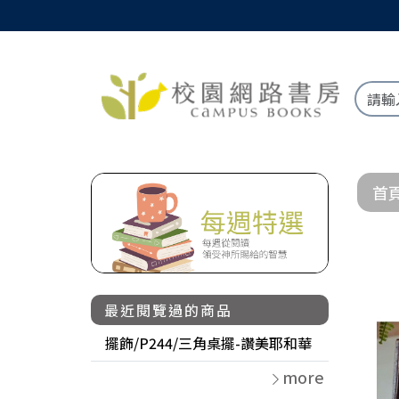
首
最近閱覽過的商品
擺飾/P244/三角桌擺-讚美耶和華
more