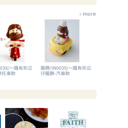
more
0038/一路有袮公
擺飾/IN0039/一路有袮公
摩托車款
仔擺飾-汽車款