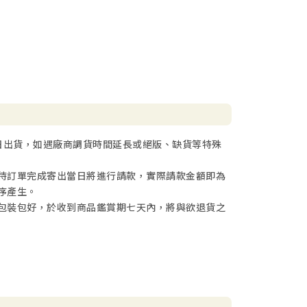
日出貨，如遇廠商調貨時間延長或絕版、缺貨等特殊
待訂單完成寄出當日將進行請款，實際請款金額即為
序產生。
包裝包好，於收到商品鑑賞期七天內，將與欲退貨之