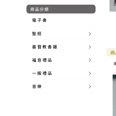
商品分類
電 子 書
聖 經
基 督 教 書 籍
新 舊 約 聖 經
商
福 音 禮 品
簡 體 聖 經
聖 經 論 叢
和 合 本
一 般 禮 品
英 文 聖 經
神 學 類
福 音 飾 品 配 件
和 合 本 標 點
參 考 書 工 具 書
音 樂
外 文 聖 經
實 踐 神 學
福 音 家 飾 用 品
一 般 卡 片
新 標 點 和 合 本
K J V
摩 西 五 經
系 統 神 學
福 音 項 鍊
讀 經 法
中 外 文 聖 經
教 會 歷 史
福 音 生 活 雜 貨
一 般 文 具
詩 本 樂 譜
和 合 本 修 訂 版
E S V
歷 史 書
神 、 創 造
宣 教 差 傳
福 音 耳 環 / 耳 夾
福 音 桌 飾 品
萬 用 卡
釋 經 法
創 世 記
註 釋 本 聖 經
生 命 造 就
福 音 食 器 廚 房
食 器 廚 房
C D
現 代 中 文 譯 本
G N B
和 合 本 / N I V
舊 約 註 釋
基 督
社 會 參 與
歷 史
福 音 手 環 / 手 鍊
福 音 布 軸 掛 畫
福 音 服 飾 布 品
貼 紙
日 記 . 筆 記
音 樂 叢 書
聖 經 概 論
出 埃 及 記
約 書 亞 記