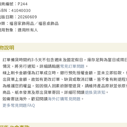
廠商編號：P244
SBN：41040030
出版日期：20260609
分類：福音家飾用品／福音桌飾品
適用對象：適用所有人
物說明
訂單備貨時間約3-5天不包含週末及國定假日，庫存足夠為當日或隔
情況，將另行通知。詳細請點選
常見訂單問題
。
線上刷卡金額僅為訂單成立時，銀行預先授權金額，並未立即扣款，
出貨單上金額，故如有更改訂單、缺貨或取消訂購，皆不會有刷退程
為維護您的權益，如因個人因素欲辦理退貨，請維持產品原狀並依原
商品、紙本發票及原出貨單寄回。詳細可閱讀
退換貨須知
。
如需寄送海外，歡迎閱讀
海外訂購常見問題
。
更多常見問題FAQ