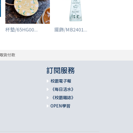
杯墊/65HG00...
擺飾/MB2401...
取貨付款
訂閱服務
校園電子報
《每日活水》
《校園雜誌》
OPEN學習