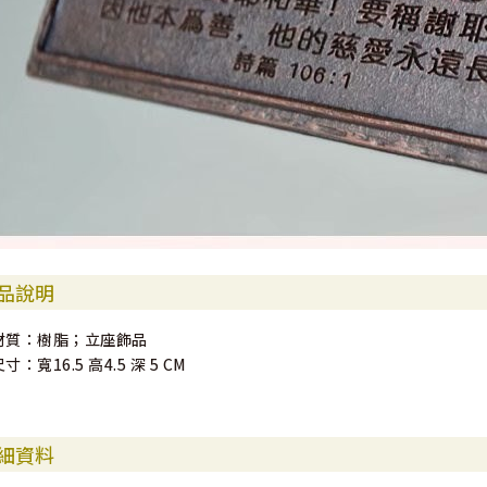
品說明
材質：樹脂；立座飾品
寸：寬16.5 高4.5 深 5 CM
細資料