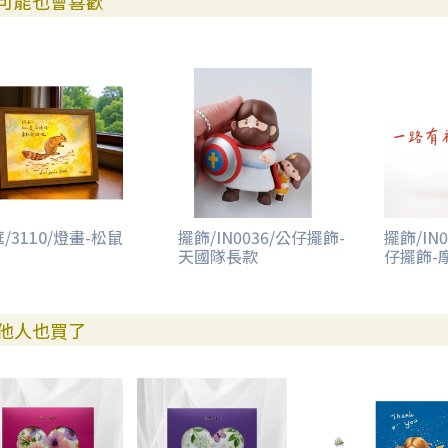
可能也會喜歡
/3110/燈畫-松鼠
擺飾/IN0036/公仔擺飾-
擺飾/IN
天國隊長款
仔擺飾-
他人也買了