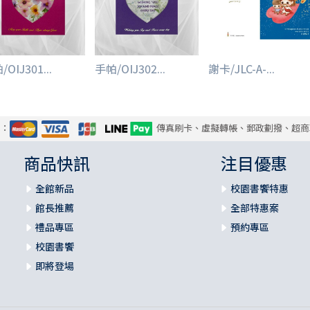
OIJ301...
手帕/OIJ302...
謝卡/JLC-A-...
式：
傳真刷卡、虛擬轉帳、郵政劃撥、超商
商品快訊
注目優惠
全館新品
校園書饗特惠
館長推薦
全部特惠案
禮品專區
預約專區
校園書饗
即將登場