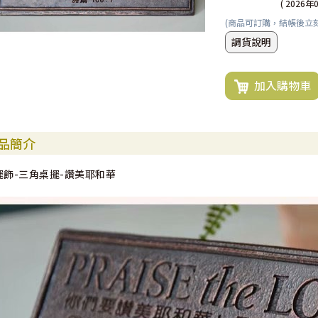
( 2026年
(商品可訂購，結帳後立
調貨說明
加入購物車
品簡介
擺飾-三角桌擺-讚美耶和華