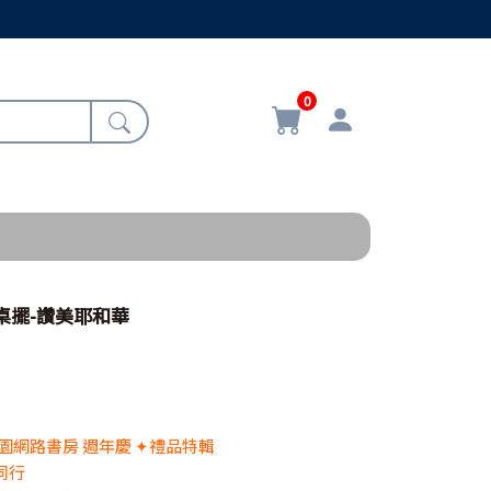
0
角桌擺-讚美耶和華
 校園網路書房 週年慶 ✦禮品特輯
同行