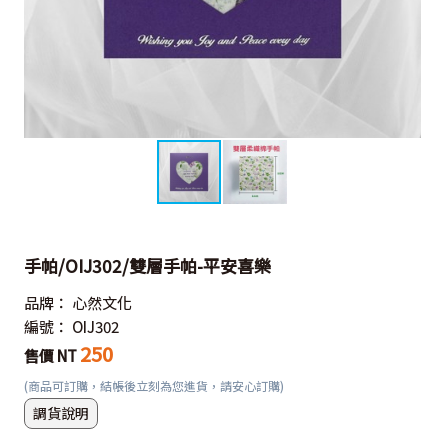
手帕/OIJ302/雙層手帕-平安喜樂
品牌：
心然文化
編號：
OIJ302
250
售價 NT
(商品可訂購，結帳後立刻為您進貨，請安心訂購)
調貨說明