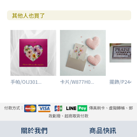
其他人也買了
手帕/OIJ301...
卡片/W877H0...
擺飾/P244/三
付款方式：
傳真刷卡、虛擬轉帳、郵
政劃撥、超商取貨付款
關於我們
商品快訊