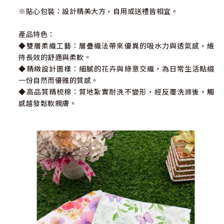
※貼心包裝：設計精美大方，自用或送禮皆相宜。
產品特色：
◆雙層柔織工藝：層疊織法帶來優異的吸水力與透氣感，維
持長效的舒適與柔軟。
◆精緻設計圖樣：細膩的花卉與綠意交織，為日常生活點綴
一份自然而優雅的質感。
◆高品質精梳棉：質地紮實耐洗不變形，經反覆洗滌後，觸
感越發鬆軟親膚。