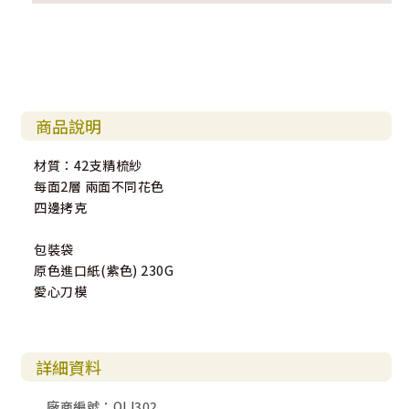
商品說明
材質：42支精梳紗
每面2層 兩面不同花色
四邊拷克
包裝袋
原色進口紙(紫色) 230G
愛心刀模
詳細資料
廠商編號：OIJ302