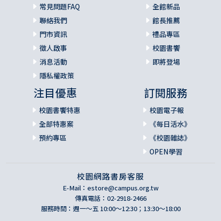
常見問題FAQ
全館新品
聯絡我們
館長推薦
門市資訊
禮品專區
徵人啟事
校園書饗
消息活動
即將登場
隱私權政策
注目優惠
訂閱服務
校園書饗特惠
校園電子報
全部特惠案
《每日活水》
預約專區
《校園雜誌》
OPEN學習
校園網路書房客服
E-Mail：
estore@campus.org.tw
傳真電話：02-2918-2466
服務時間：週一～五 10:00～12:30；13:30～18:00