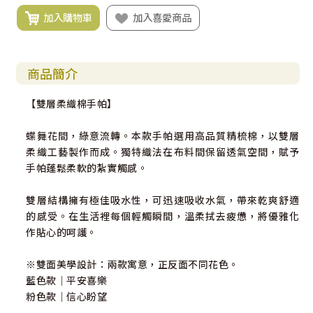
加入購物車
加入喜愛商品
商品簡介
【雙層柔織棉手帕】
蝶舞花間，綠意流轉。本款手帕選用高品質精梳棉，以雙層
柔織工藝製作而成。獨特織法在布料間保留透氣空間，賦予
手帕蓬鬆柔軟的紮實觸感。
雙層結構擁有極佳吸水性，可迅速吸收水氣，帶來乾爽舒適
的感受。在生活裡每個輕觸瞬間，溫柔拭去疲憊，將優雅化
作貼心的呵護。
※雙面美學設計：兩款寓意，正反面不同花色。
藍色款｜平安喜樂
粉色款｜信心盼望