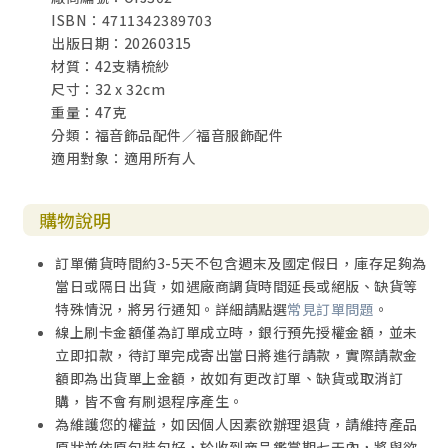
ISBN：4711342389703
出版日期：20260315
材質：42支精梳紗
尺寸：32 x 32cm
重量：47克
分類：福音飾品配件／福音服飾配件
適用對象：適用所有人
購物說明
訂單備貨時間約3-5天不包含週末及國定假日，庫存足夠為
當日或隔日出貨，如遇廠商調貨時間延長或絕版、缺貨等
特殊情況，將另行通知。詳細請點選
常見訂單問題
。
線上刷卡金額僅為訂單成立時，銀行預先授權金額，並未
立即扣款，待訂單完成寄出當日將進行請款，實際請款金
額即為出貨單上金額，故如有更改訂單、缺貨或取消訂
購，皆不會有刷退程序產生。
為維護您的權益，如因個人因素欲辦理退貨，請維持產品
原狀並依原包裝包好，於收到商品鑑賞期七天內，將與欲