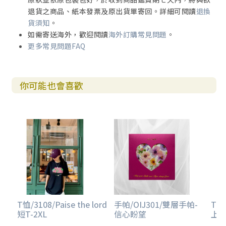
退貨之商品、紙本發票及原出貨單寄回。詳細可閱讀
退換
貨須知
。
如需寄送海外，歡迎閱讀
海外訂購常見問題
。
更多常見問題FAQ
你可能也會喜歡
T恤/3108/Paise the lord
手帕/OIJ301/雙層手帕-
T恤
短T-2XL
信心盼望
上衣