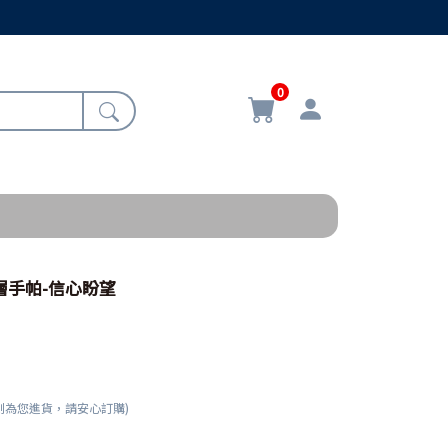
0
雙層手帕-信心盼望
刻為您進貨，請安心訂購)