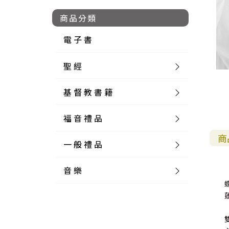
商品分類
電 子 書
聖 經
基 督 教 書 籍
新 舊 約 聖 經
福 音 禮 品
簡 體 聖 經
聖 經 論 叢
和 合 本
商
一 般 禮 品
英 文 聖 經
神 學 類
福 音 飾 品 配 件
和 合 本 標 點
參 考 書 工 具 書
音 樂
外 文 聖 經
實 踐 神 學
福 音 家 飾 用 品
一 般 卡 片
新 標 點 和 合 本
K J V
摩 西 五 經
系 統 神 學
福 音 項 鍊
讀 經 法
中 外 文 聖 經
教 會 歷 史
福 音 生 活 雜 貨
一 般 文 具
詩 本 樂 譜
和 合 本 修 訂 版
E S V
歷 史 書
神 、 創 造
宣 教 差 傳
福 音 耳 環 / 耳 夾
福 音 桌 飾 品
萬 用 卡
釋 經 法
創 世 記
註 釋 本 聖 經
生 命 造 就
福 音 食 器 廚 房
食 器 廚 房
C D
現 代 中 文 譯 本
G N B
和 合 本 / N I V
舊 約 註 釋
基 督
社 會 參 與
歷 史
福 音 手 環 / 手 鍊
福 音 布 軸 掛 畫
福 音 服 飾 布 品
貼 紙
日 記 . 筆 記
音 樂 叢 書
聖 經 概 論
出 埃 及 記
約 書 亞 記