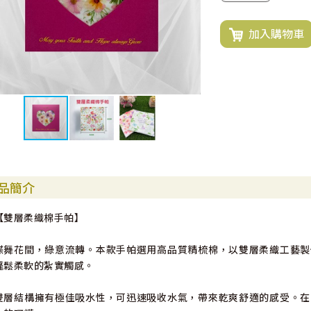
加入購物車
品簡介
【雙層柔織棉手帕】
蝶舞花間，綠意流轉。本款手帕選用高品質精梳棉，以雙層柔織工藝製
蓬鬆柔軟的紮實觸感。
雙層結構擁有極佳吸水性，可迅速吸收水氣，帶來乾爽舒適的感受。在