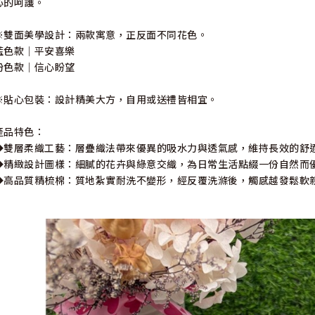
心的呵護。
※雙面美學設計：兩款寓意，正反面不同花色。
藍色款｜平安喜樂
粉色款｜信心盼望
※貼心包裝：設計精美大方，自用或送禮皆相宜。
產品特色：
◆雙層柔織工藝：層疊織法帶來優異的吸水力與透氣感，維持長效的舒
◆精緻設計圖樣：細膩的花卉與綠意交織，為日常生活點綴一份自然而
◆高品質精梳棉：質地紮實耐洗不變形，經反覆洗滌後，觸感越發鬆軟