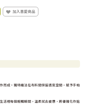
加入喜愛商品
作而成。獨特織法在布料間保留透氣空間，賦予手帕
生活裡每個輕觸瞬間，溫柔拭去疲憊，將優雅化作貼