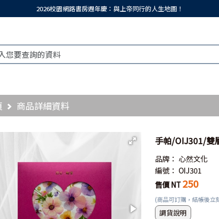
2026校園網路書房週年慶：與上帝同行的人生地圖！
頁
商品詳細資料
手帕/OIJ301/
品牌：
心然文化
編號：
OIJ301
250
售價 NT
(商品可訂購，結帳後立
調貨說明