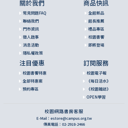
關於我們
商品快訊
常見問題FAQ
全館新品
聯絡我們
館長推薦
門市資訊
禮品專區
徵人啟事
校園書饗
消息活動
即將登場
隱私權政策
注目優惠
訂閱服務
校園書饗特惠
校園電子報
全部特惠案
《每日活水》
預約專區
《校園雜誌》
OPEN學習
校園網路書房客服
E-Mail：
estore@campus.org.tw
傳真電話：02-2918-2466