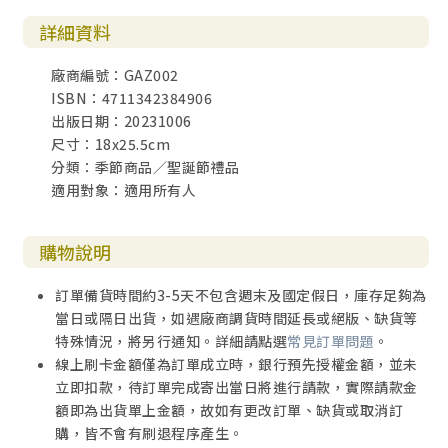
詳細資料
廠商編號：GAZ002
ISBN：4711342384906
出版日期：20231006
尺寸：18x25.5cm
分類：季節商品／聖誕節禮品
適用對象：適用所有人
購物說明
訂單備貨時間約3-5天不包含週末及國定假日，庫存足夠為
當日或隔日出貨，如遇廠商調貨時間延長或絕版、缺貨等
特殊情況，將另行通知。詳細請點選
常見訂單問題
。
線上刷卡金額僅為訂單成立時，銀行預先授權金額，並未
立即扣款，待訂單完成寄出當日將進行請款，實際請款金
額即為出貨單上金額，故如有更改訂單、缺貨或取消訂
購，皆不會有刷退程序產生。