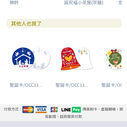
樂鈴
誕祝福小茶屋(茶糖)
燈音
其他人也買了
聖誕卡/OCC11...
聖誕卡/OCC11...
聖誕卡/OCC11
付款方式：
傳真刷卡、虛擬轉帳、郵
政劃撥、超商取貨付款