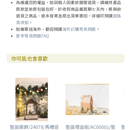
為維護您的權益，如因個人因素欲辦理退貨，請維持產品
原狀並依原包裝包好，於收到商品鑑賞期七天內，將與欲
退貨之商品、紙本發票及原出貨單寄回。詳細可閱讀
退換
貨須知
。
如需寄送海外，歡迎閱讀
海外訂購常見問題
。
更多常見問題FAQ
你可能也會喜歡
聖誕擺飾/24078/馬槽音
聖誕禮盒組/AC00001/聖
聖誕