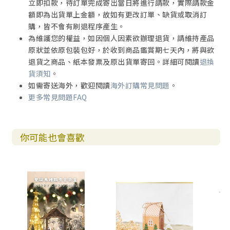
立即扣款，待訂單完成寄出當日將進行請款，實際請款金
額即為出貨單上金額，故如有更改訂單、缺貨或取消訂
購，皆不會有刷退程序產生。
為維護您的權益，如因個人因素欲辦理退貨，請維持產品
原狀並依原包裝包好，於收到商品鑑賞期七天內，將與欲
退貨之商品、紙本發票及原出貨單寄回。詳細可閱讀
退換
貨須知
。
如需寄送海外，歡迎閱讀
海外訂購常見問題
。
更多常見問題FAQ
你可能也會喜歡