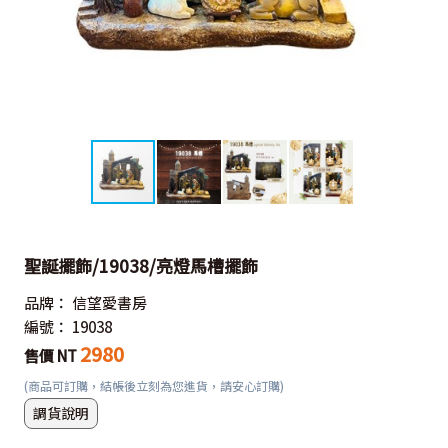
聖誕擺飾/19038/亮燈馬槽擺飾
品牌：
信望愛書房
編號：
19038
2980
售價 NT
(商品可訂購，結帳後立刻為您進貨，請安心訂購)
調貨說明