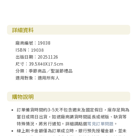
詳細資料
廠商編號：19038
ISBN：19038
出版日期：20251126
尺寸：39.5X40X17.5cm
分類：季節商品／聖誕節禮品
適用對象：適用所有人
購物說明
訂單備貨時間約3-5天不包含週末及國定假日，庫存足夠為
當日或隔日出貨，如遇廠商調貨時間延長或絕版、缺貨等
特殊情況，將另行通知。詳細請點選
常見訂單問題
。
線上刷卡金額僅為訂單成立時，銀行預先授權金額，並未