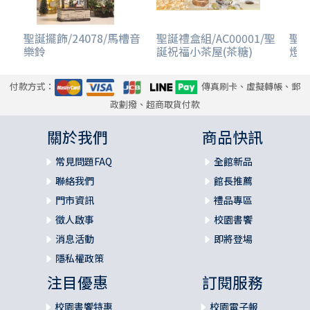
聖誕擺飾/24078/馬槽音
聖誕禮盒組/AC00001/聖
聖誕
樂鈴
誕祝福小茶屋(茶糖)
燈音
付款方式：
傳真刷卡、虛擬轉帳、郵
政劃撥、超商取貨付款
關於我們
商品快訊
常見問題FAQ
全館新品
聯絡我們
館長推薦
門市資訊
禮品專區
徵人啟事
校園書饗
消息活動
即將登場
隱私權政策
注目優惠
訂閱服務
校園書饗特惠
校園電子報