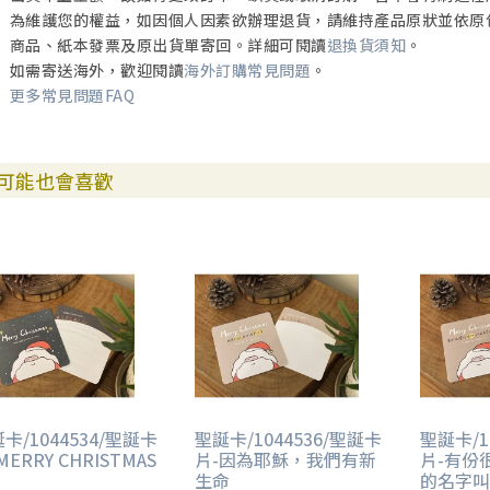
為維護您的權益，如因個人因素欲辦理退貨，請維持產品原狀並依原
商品、紙本發票及原出貨單寄回。詳細可閱讀
退換貨須知
。
如需寄送海外，歡迎閱讀
海外訂購常見問題
。
更多常見問題FAQ
可能也會喜歡
卡/1044534/聖誕卡
聖誕卡/1044536/聖誕卡
聖誕卡/1
MERRY CHRISTMAS
片-因為耶穌，我們有新
片-有份
生命
的名字叫