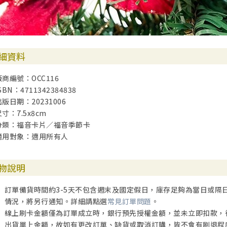
細資料
廠商編號：OCC116
SBN：4711342384838
出版日期：20231006
寸：7.5x8cm
分類：福音卡片／福音季節卡
適用對象：適用所有人
物說明
訂單備貨時間約3-5天不包含週末及國定假日，庫存足夠為當日或隔
情況，將另行通知。詳細請點選
常見訂單問題
。
線上刷卡金額僅為訂單成立時，銀行預先授權金額，並未立即扣款，
出貨單上金額，故如有更改訂單、缺貨或取消訂購，皆不會有刷退程