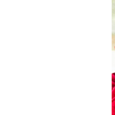
其 他 中 外 文 聖 經
新 約 歷 史 書
青 少 年
靈 恩
研 經 材 料
詩 、 散 文
福 音 包 裝 用 品
聖 經 故 事
約 拿 書
約 翰 福 音
加 拉 太 書
雅 各 書
啟 示 錄
信 徒 神 學
福 音 明 信 片 . 書 籤
成 人
教 育
兒 童 教 材
劇 本 遊 戲
福 音 文 具 雜 貨
聖 經 神 學
彌 迦 書
以 弗 所 書
彼 得 前 書
使 徒 行 傳
靈 界
福 音 季 節 卡
職 業
文 字 工 作
青 少 年 教 材
兒 童 故 事 C D
偽 經 次 經
那 鴻 書
腓 立 比 書
彼 得 後 書
福 音 小 禮 卡
特 殊 問 題
小 組 教 會
幼 稚 教 材
畫 冊
哈 巴 谷 書
歌 羅 西 書
約 翰 壹 、 貳 、 參 書
其 他 福 音 卡 片
生 活 教 導
成 人 教 材
西 番 雅 書
帖 撒 羅 尼 迦 前 後
猶 大 書
主 日 學 教 材
哈 該 書
提 摩 太 前 後
歸 納 法 研 經
撒 迦 利 亞 書
提 多 書
紙 品
瑪 拉 基 書
腓 利 門 書
教 牧 書 信