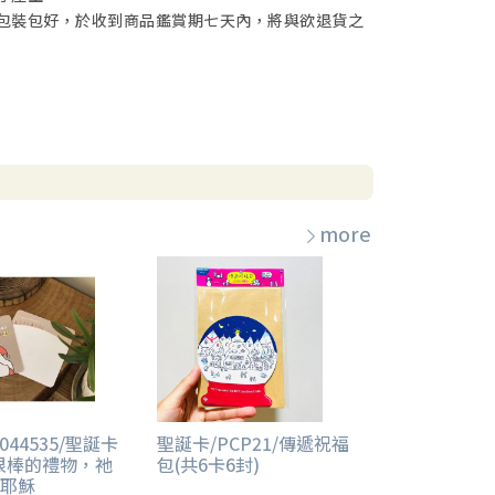
包裝包好，於收到商品鑑賞期七天內，將與欲退貨之
more
044535/聖誕卡
聖誕卡/PCP21/傳遞祝福
很棒的禮物，祂
包(共6卡6封)
耶穌