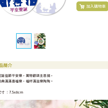
加入購物車
品簡介
聖誕佳節平安樂，萬物歡頌主恩揚，
恩典滿滿喜福樂，福杯滿溢樂陶陶。
尺寸 ：7.5x8cm