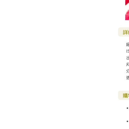
詳
I
尺
購