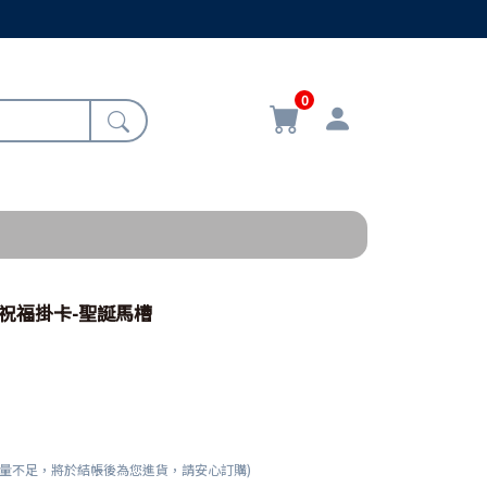
0
6/祝福掛卡-聖誕馬槽
數量不足，將於結帳後為您進貨，請安心訂購)