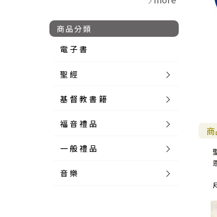
商品分類
電 子 書
聖 經
基 督 教 書 籍
新 舊 約 聖 經
福 音 禮 品
簡 體 聖 經
聖 經 論 叢
和 合 本
商
一 般 禮 品
英 文 聖 經
神 學 類
福 音 飾 品 配 件
和 合 本 標 點
參 考 書 工 具 書
音 樂
外 文 聖 經
實 踐 神 學
福 音 家 飾 用 品
一 般 卡 片
新 標 點 和 合 本
K J V
摩 西 五 經
系 統 神 學
福 音 項 鍊
讀 經 法
中 外 文 聖 經
教 會 歷 史
福 音 生 活 雜 貨
一 般 文 具
詩 本 樂 譜
和 合 本 修 訂 版
E S V
歷 史 書
神 、 創 造
宣 教 差 傳
福 音 耳 環 / 耳 夾
福 音 桌 飾 品
萬 用 卡
釋 經 法
創 世 記