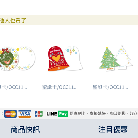
他人也買了
卡/OCC11...
聖誕卡/OCC11...
聖誕卡/OCC11...
式：
傳真刷卡、虛擬轉帳、郵政劃撥、超商
商品快訊
注目優惠