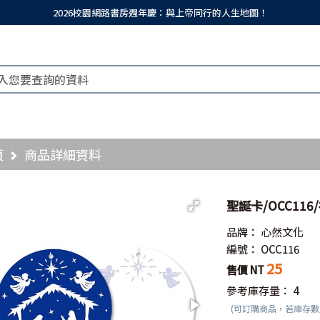
2026校園網路書房週年慶：與上帝同行的人生地圖！
頁
商品詳細資料
聖誕卡/OCC11
品牌：
心然文化
編號：
OCC116
25
售價 NT
參考庫存量：
4
(可訂購商品，若庫存