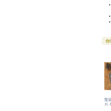
你
聖誕
片-