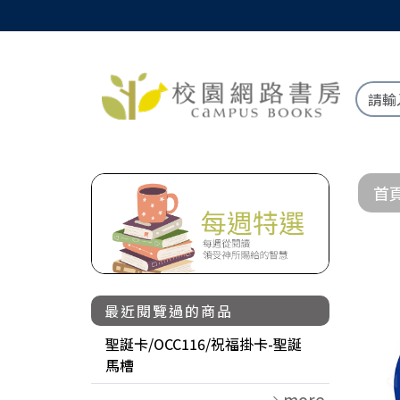
首
最近閱覽過的商品
聖誕卡/OCC116/祝福掛卡-聖誕
馬槽
more