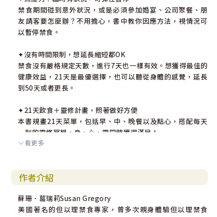
禁食期間碰到意外狀況，或是必須參加婚宴、公司聚餐、朋
友請客要怎麼辦？不用擔心，書中教你因應方法，視情況可
以暫停禁食。
✦沒有時間限制，想延長縮短都OK
禁食沒有嚴格規定天數，進行7天也一樣有效。想獲得最佳的
健康效益，21天是最優選擇，也可以聽從身體的感覺，延長
到50天或者更長。
✦21天飲食＋靈修計畫，照著做好方便
本書規畫21天菜單，包括早、中、晚餐以及點心，搭配每天
一則的靈修冥想，身、心、靈同時獲得滿足！
看更多
✦簡單五步驟，第一次體驗就成功
1.祈禱：告訴神你想完成的目標；2.計畫：規畫禁食的時間、
作者介紹
內容和所需材料；3.準備：預先備好食材及餐點；4.參與：感
受整體狀況的改善與提升；5.感謝與檢討：檢視禁食前後的不
蘇珊．葛瑞莉Susan Gregory
同，為下一次禁食做準備。
美國著名的但以理禁食專家，曾多次親身體驗但以理禁食