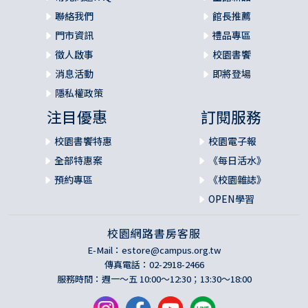
聯絡我們
館長推薦
門市資訊
禮品專區
徵人啟事
校園書饗
消息活動
即將登場
隱私權政策
注目優惠
訂閱服務
校園書饗特惠
校園電子報
全部特惠案
《每日活水》
預約專區
《校園雜誌》
OPEN學習
校園網路書房客服
E-Mail：
estore@campus.org.tw
傳真電話：02-2918-2466
服務時間：週一～五 10:00～12:30；13:30～18:00