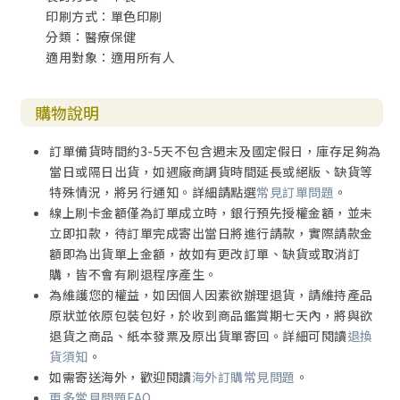
印刷方式：單色印刷
分類：醫療保健
適用對象：適用所有人
購物說明
訂單備貨時間約3-5天不包含週末及國定假日，庫存足夠為
當日或隔日出貨，如遇廠商調貨時間延長或絕版、缺貨等
特殊情況，將另行通知。詳細請點選
常見訂單問題
。
線上刷卡金額僅為訂單成立時，銀行預先授權金額，並未
立即扣款，待訂單完成寄出當日將進行請款，實際請款金
額即為出貨單上金額，故如有更改訂單、缺貨或取消訂
購，皆不會有刷退程序產生。
為維護您的權益，如因個人因素欲辦理退貨，請維持產品
原狀並依原包裝包好，於收到商品鑑賞期七天內，將與欲
退貨之商品、紙本發票及原出貨單寄回。詳細可閱讀
退換
貨須知
。
如需寄送海外，歡迎閱讀
海外訂購常見問題
。
更多常見問題FAQ