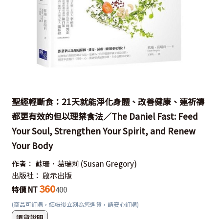
聖經輕斷食：21天就能淨化身體、改善健康、連祈禱
都更有效的但以理禁食法／The Daniel Fast: Feed
Your Soul, Strengthen Your Spirit, and Renew
Your Body
作者：
蘇珊．葛瑞莉
(Susan Gregory)
出版社：
啟示出版
360
特價 NT
400
(商品可訂購，結帳後立刻為您進貨，請安心訂購)
調貨說明