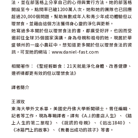
法，並在部落格上分享自己的心得與實行方法。她的部落格
【讀者成功見證】
開設至今，點閱率已破1200萬人次，她和她的團隊也已回應
◆禁食兩週後，我的精神、生理和情緒都很棒，還瘦了7公
超過20,000個問題，幫助無數成年人和青少年成功體驗但以
斤！
理禁食，並藉由這個方法獲得身心靈的淨化與更新。
◆禁食之後，我停用了長期服用的藥物，讓我的醫生非常驚
她寫過多本關於但以理禁食法的書，都廣受好評，也因而受
喜。
邀前往全球35個國家演講。身為母親和祖母的她，現居於華
◆我在禁食期間和疏離多年的父母修復了關係，和神的關係
盛頓州的一座小農莊中。想知道更多關於但以理禁食法的資
也更密切了。
訊，可至她的網站：www.daniel-fast.com
◆我剛吃完食譜裡的香柚酸辣燉飯，有點罪惡感，因為實在
太好吃了！
相關著作：《聖經輕斷食：21天就能淨化身體、改善健康、
◆孩子們都很喜歡書中的菜單，禁食結束後，我想保持這種
連祈禱都更有效的但以理禁食法》
健康的飲食習慣。
譯者簡介
【牧者、專家一致好評】
周巽正｜台北靈糧堂主任牧師
王淑玫
現代人關注如何吃得健康、長壽，如何淨化、排毒。因為大
東海大學外文系畢，美國史丹佛大學新聞碩士。曾任編輯、
家發現，吃得太多太豐富，已經造成負擔！這本特別的健康
記者等工作，現為專職譯者，譯有《A.J.的書店人生》、《踏
「食譜」，教你怎麼脫離對添加和裝飾的依賴，單純地享受
上人生的第二旅程》、《說謊的母親》、《逃出1840》、
新鮮簡單的滋養。而其中提到的更不只侷限於身體需要的食
《冰箱門上的故事》、《教養出成功的孩子》等書。
物，你還將獲得珍貴的心靈營養素！早在四千年前，猶太民
族就持續固定地以禁食來維持一個人的身體、心智和靈性的