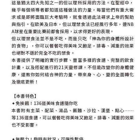
這是猶太四大先知之一的但以理所採用的方法。在聖經中，
幾乎每個領導者都知道這種做法的力量，每當他們有重大需
求或是即將面臨巨大考驗時，就會透過此法尋求上帝的幫助
與指引。在歐美及日本，但以理禁食法已經風行多年，連NB
A球星在重要比賽前都會採用，以求得更好的表現。
但以理禁食法並不是不吃，而是只吃「神為你的身體所設計
的食物」，你可以餐餐吃得美味又飽足，排毒、減重的效果
也絕對不遜於完全不吃的禁食。
本書提供了明確的實行步驟、豐富多樣的食譜、完整的飲食
計畫，以及搭配進行的21天靈修課。不但能改變你的身體健
康，還教你如何結合神的力量，帶來身、心、靈的全面轉化
及徹底更新！
【本書特色】
✦免挨餓！136道美味食譜隨你吃
本書附有主菜、配菜、湯品、飯麵、沙拉、漢堡、點心……
等136道食譜，可以餐餐吃得美味又飽足，排毒、減重的效果
也不受影響。
✦無壓力！臨時有狀況，可彈性暫停