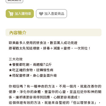
加入購物車
加入喜愛商品
內容簡介
歐美最多人使用的禁食法，數百萬人成功見證
跟著猶太先知這樣做，排毒＋減重＋靈修，一次到位！
三大功效
★餐餐都吃飽，兩週瘦7公斤
★吃正確的食物，逆轉慢性病
★搭配靈修課，身心靈全面升級
你相信嗎？有一種神奇的方法，不用一個月，就能改善你的
健康、淨化你的身體、豐富你的心靈，並且拉近你和神的關
係，讓祈禱更容易得到回應、心願更容易達成！
這個保證有效的方法，就是來自聖經的「但以理禁食法」，