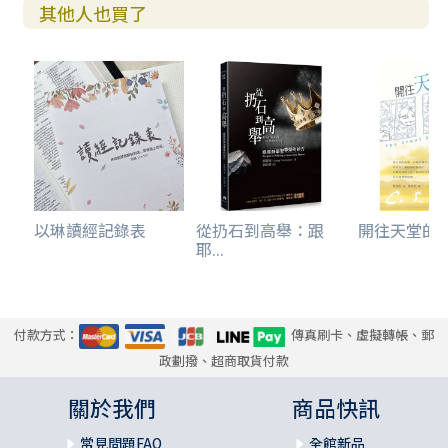
其他人也買了
以琳讀經記錄表
從扔石到高舉：跟
開往天堂的巴士
耶...
付款方式：
傳真刷卡、虛擬轉帳、郵
政劃撥、超商取貨付款
關於我們
商品快訊
常見問題FAQ
全館新品