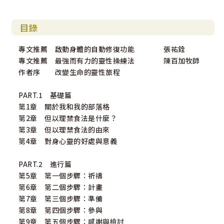
健康和生命力！藉由本書所描述的但以理禁食，我邀請你加
入身體、心智和靈魂的排毒之旅。你一定會發現意想不到的
目錄
驚喜！
專文推薦 啟動身體的自動修復功能 張祐銓
張祐銓｜週一無肉日聯絡平台總召集人
專文推薦 最強而有力的靈性操練法 陳百加牧師
身體擁有許多我們還不知道的絕妙潛能。透過但以理禁食，
作者序 改變生命的靈性旅程
戒斷不正確的食物傷害，正是啟動身體自動修復功能的重要
步驟之一。只要透過純植物性飲食，就能遠離心臟病、糖尿
PART.1 基礎篇
病及癌症。不但能改善你的健康，甚至能救你的命。
第1章 關於我和我的部落格
第2章 但以理禁食法是什麼？
陳百加牧師｜國際深度靈修課程講師
第3章 但以理禁食法的由來
基督徒禁食的目的，不是為了要求神來滿足我們的慾望和期
第4章 對身心靈的好處與意義
待，而是為我們的靈性和與神關係帶來祝福。本書作者詳盡
介紹了但以理禁食法與食譜，使我們能透過禁食，在靈性上
PART.2 進行篇
和身體上都獲得更實際的好處。
第5章 第一個步驟：祈禱
第6章 第二個步驟：計畫
第7章 第三個步驟：準備
第8章 第四個步驟：參與
第9章 第五個步驟：感謝與檢討