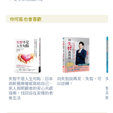
你可能也會喜歡
失智不是人生句點：日本
向失智說再見：失智，可
失
高齡醫療權威寫給自己、
以逆轉！
（
家人與照顧者的安心共處
智
提案，找回自在安穩的老
為
後生活
照