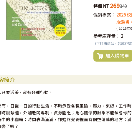
269
特價 NT
340
促銷專案：
2026
版選書 
( 2026年
參考庫存量：
2
(可訂購商品，若庫存
加入購物車
容簡介
人只要活著，就有各種行動。
然而，日復一日的行動生活，不時承受各種風險、壓力、束縛。工作時
可時限緊迫，外加老闆專制、資源匱乏；用心關懷的對象不能領會你的
器中的小齒輪；時間表滿滿滿，卻始終覺得裡面有個空蕩蕩的地方；滿
改變了嗎？