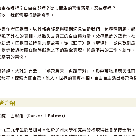
自主在哪裡？自由在哪裡？從心而生的喜悅滿足，又在哪裡？
所以，我們需要行動靈修學。
本書作者巴默爾，以其親身經歷與獨到洞見告訴我們：這種種問題，起
悖離了外在的真相，以致失去真正的自由與力量。父母家庭的塑造、社
象幻想。巴默爾並博引六篇故事，從《莊子》到《聖經》，從東歐到瓜
一步步接近掩藏在破碎假象之下的整全真理，將最平常的工作、創作、
正活著的喜悅。
《詩經‧大雅》有云：「鳶飛戾天，魚躍于淵」，形容萬物順應天性而
段旅程，探索有關自己，他人，世界的真實本相，自由自主活出鳶飛魚
者介紹
帕克．巴默爾（Parker J. Palmer）
一九三九年生於芝加哥。他於加州大學柏克萊分校取得社會學博士後，