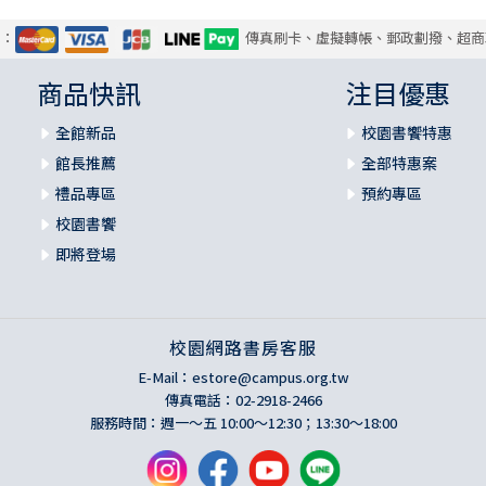
式：
傳真刷卡、虛擬轉帳、郵政劃撥、超商
商品快訊
注目優惠
全館新品
校園書饗特惠
館長推薦
全部特惠案
禮品專區
預約專區
校園書饗
即將登場
校園網路書房客服
E-Mail：
estore@campus.org.tw
傳真電話：02-2918-2466
服務時間：週一～五 10:00～12:30；13:30～18:00