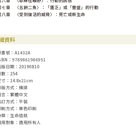
第六章 〈耶穌在曠野〉：行動的誘惑
第七章 〈五餅二魚〉：「匱乏」或「豐盛」的行動
第八章 〈受到復活的威脅〉：死亡或新生命
細資料
原書號：A1432A
SBN：9789861986951
出版日期：20190810
頁數：254
寸：14.8x21cm
排版方式：橫排
語言：繁體中文
裝訂方式：平裝
印刷方式：單色印刷
分類：生命造就
適用對象：適用所有人