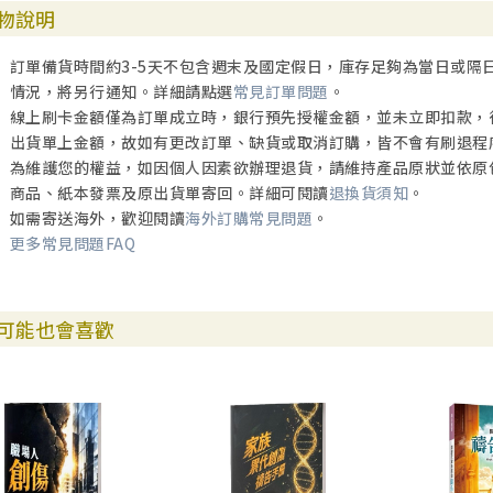
物說明
訂單備貨時間約3-5天不包含週末及國定假日，庫存足夠為當日或隔
情況，將另行通知。詳細請點選
常見訂單問題
。
線上刷卡金額僅為訂單成立時，銀行預先授權金額，並未立即扣款，
出貨單上金額，故如有更改訂單、缺貨或取消訂購，皆不會有刷退程
為維護您的權益，如因個人因素欲辦理退貨，請維持產品原狀並依原
商品、紙本發票及原出貨單寄回。詳細可閱讀
退換貨須知
。
如需寄送海外，歡迎閱讀
海外訂購常見問題
。
更多常見問題FAQ
可能也會喜歡