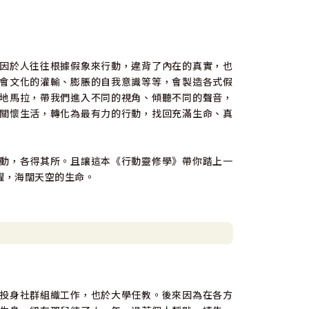
因於人往往根據假象來行動，違背了內在的真實，也
會文化的灌輸、膨脹的自我意識等等，會製造各式假
地馬拉，帶我們進入不同的視角、傾聽不同的聲音，
關懷生活，轉化為最有力的行動，找回充滿生命、真
動，各得其所。且讓這本《行動靈修學》帶你踏上一
躍，海闊天空的生命。
投身社群組織工作，也於大學任教。後來因為在各方