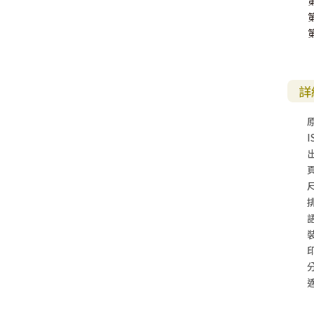
詳
I
尺