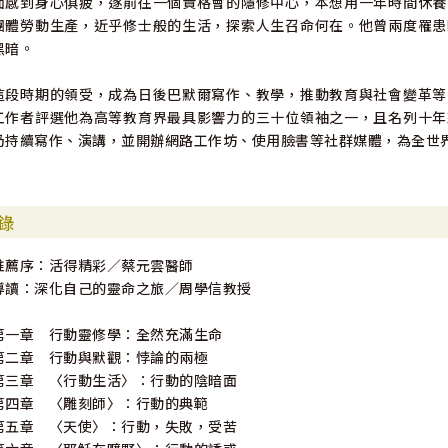
面感到身心俱疲，遂前往一個貴格會的隱修中心，本想用一年時間休養
團體勞動生產，近乎修士般的生活，探索人生召命何在。他曾兩度罹患
黑暗。
這段時期的領受，成為日後巴默爾寫作、教學，推動教育與社會變革等
工作者評選他為高等教育界最具影響力的三十位領袖之一，且名列十年
仍持續寫作、演講，並開辦網路工作坊、使用臉書等社群媒體，為全世
錄
推薦序：活得精彩∕蔡元雲醫師
導讀：深化自己的靈命之旅∕周學信教授
第一章 行動靈修學：全然充滿生命
第二章 行動與默觀：悖論的兩極
第三章 〈行動生活〉：行動的陰暗面
第四章 〈雕刻師〉：行動的典範
第五章 〈天使〉：行動，失敗，受苦