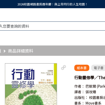
2026校園網路書房週年慶：與上帝同行的人生地圖！
頁
商品詳細資料
紙本書
電子書
行動靈修學／The Ac
作者：
巴默爾
(Par
譯者：
張玫珊
出版社：
校園書房
書系：
Move書系