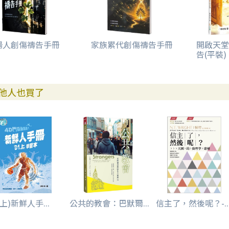
場人創傷禱告手冊
家族累代創傷禱告手冊
開啟天堂
告(平裝)
他人也買了
(上)新鮮人手...
公共的教會：巴默爾...
信主了，然後呢？-..