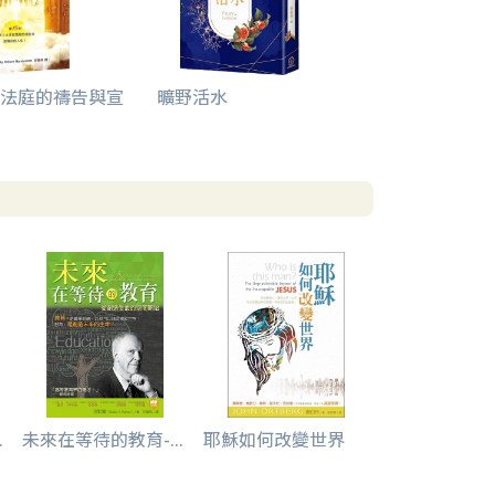
法庭的禱告與宣
曠野活水
.
未來在等待的教育-...
耶穌如何改變世界