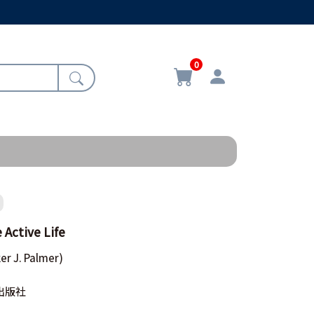
0
tive Life
ker J. Palmer)
出版社