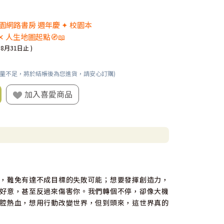
 校園網路書房 週年慶 ✦ 校園本
✕ 人生地圖起點🧭📖
08月31日止 )
數量不足，將於結帳後為您進貨，請安心訂購)
加入喜愛商品
，難免有達不成目標的失敗可能；想要發揮創造力，
好意，甚至反過來傷害你。我們轉個不停，卻像大機
腔熱血，想用行動改變世界，但到頭來，這世界真的