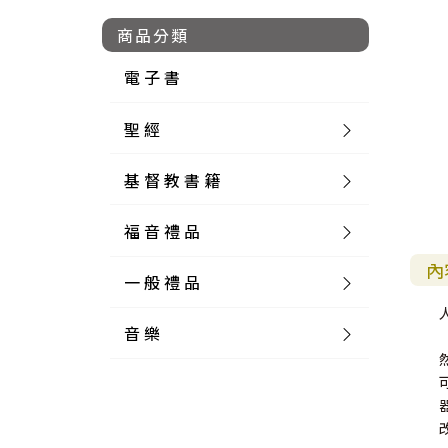
商品分類
電 子 書
聖 經
基 督 教 書 籍
新 舊 約 聖 經
福 音 禮 品
簡 體 聖 經
聖 經 論 叢
和 合 本
內
一 般 禮 品
英 文 聖 經
神 學 類
福 音 飾 品 配 件
和 合 本 標 點
參 考 書 工 具 書
音 樂
外 文 聖 經
實 踐 神 學
福 音 家 飾 用 品
一 般 卡 片
新 標 點 和 合 本
K J V
摩 西 五 經
系 統 神 學
福 音 項 鍊
讀 經 法
中 外 文 聖 經
教 會 歷 史
福 音 生 活 雜 貨
一 般 文 具
詩 本 樂 譜
和 合 本 修 訂 版
E S V
歷 史 書
神 、 創 造
宣 教 差 傳
福 音 耳 環 / 耳 夾
福 音 桌 飾 品
萬 用 卡
釋 經 法
創 世 記
註 釋 本 聖 經
生 命 造 就
福 音 食 器 廚 房
食 器 廚 房
C D
現 代 中 文 譯 本
G N B
和 合 本 / N I V
舊 約 註 釋
基 督
社 會 參 與
歷 史
福 音 手 環 / 手 鍊
福 音 布 軸 掛 畫
福 音 服 飾 布 品
貼 紙
日 記 . 筆 記
音 樂 叢 書
聖 經 概 論
出 埃 及 記
約 書 亞 記