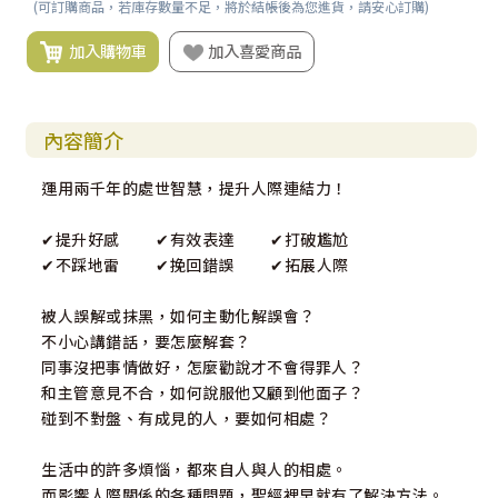
(可訂購商品，若庫存數量不足，將於結帳後為您進貨，請安心訂購)
加入購物車
加入喜愛商品
內容簡介
運用兩千年的處世智慧，提升人際連結力！
✔提升好感 ✔有效表達 ✔打破尷尬
✔不踩地雷 ✔挽回錯誤 ✔拓展人際
被人誤解或抹黑，如何主動化解誤會？
不小心講錯話，要怎麼解套？
同事沒把事情做好，怎麼勸說才不會得罪人？
和主管意見不合，如何說服他又顧到他面子？
碰到不對盤、有成見的人，要如何相處？
生活中的許多煩惱，都來自人與人的相處。
而影響人際關係的各種問題，聖經裡早就有了解決方法。