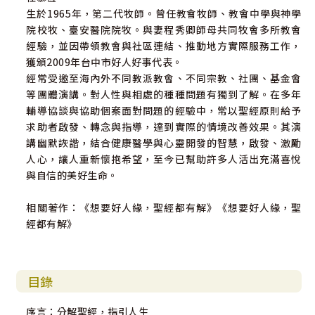
生於1965年，第二代牧師。曾任教會牧師、教會中學與神學
章啟明／前太平洋建設董事長
院校牧、臺安醫院院牧。與妻程秀卿師母共同牧會多所教會
尤秋興／歌手、動力火車成員
經驗，並因帶領教會與社區連結、推動地方實際服務工作，
黃暉庭／台安醫院院長
獲頒2009年台中市好人好事代表。
黑幼龍／卡內基訓練負責人
經常受邀至海內外不同教派教會、不同宗教、社團、基金會
廖偉凡／知名節目主持人
等團體演講。對人性與相處的種種問題有獨到了解。在多年
鄭忠信／基督教論壇基金會執行長
輔導協談與協助個案面對問題的經驗中，常以聖經原則給予
求助者啟發、轉念與指導，達到實際的情境改善效果。其演
講幽默詼諧，結合健康醫學與心靈開發的智慧，啟發、激勵
人心，讓人重新懷抱希望，至今已幫助許多人活出充滿喜悅
與自信的美好生命。
相關著作：《想要好人緣，聖經都有解》《想要好人緣，聖
經都有解》
目錄
序言：分解聖經，指引人生