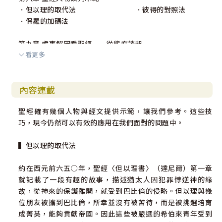
．但以理的取代法 ．彼得的對照法
．保羅的加碼法
第九章 處事解困看聖經──從態度談起
看更多
．主動式態度所帶來的逆轉勝 ．蒙福與祝福的生命
態度
．聖經故事舉例──約瑟一笑泯恩愁 ．聖經故事舉例─
內容連載
─押沙龍負面思考
．聖經故事舉例──保羅與巴拿巴分道揚鑣
聖經確有幾個人物與經文提供示範，讓我們參考。這些技
巧，現今仍然可以有效的應用在我們面對的問題中。
第十章 學習耶穌說話風格與智慧
．活性臨機的對話 ．借力使力的提醒
▍但以理的取代法
．靈巧適切的比喻 ．「似非而是」的語法
．閃避陷阱的回應 ．謙虛姿態的表達
約在西元前六五○年，聖經〈但以理書〉（達尼爾）第一章
．切中要害的質詢 ．誇張強烈的形容
就記載了一段有趣的故事，描述猶太人因犯罪悖逆神的緣
．宅心仁厚的心胸
故，從神來的保護離開，就受到巴比倫的侵略。但以理與幾
位朋友被擄到巴比倫，所幸並沒有被苦待，而是被挑選培育
見證分享：運用聖經智慧，成就美好生活
成菁英，能夠貢獻帝國。因此這些被嚴選的希伯來青年受到