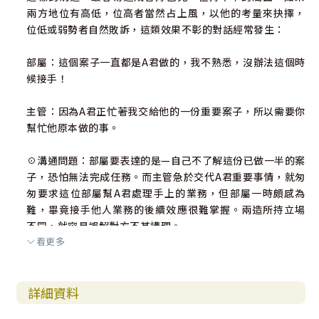
兩方地位有高低，位高者當然占上風，以他的考量來抉擇，
位低或弱勢者自然敗訴，這類效果不彰的對話經常發生：
部屬：這個案子一直都是A君做的，我不熟悉，沒辦法這個時
候接手！
主管：因為A君正忙著我交給他的一份重要案子，所以需要你
幫忙他原本做的事。
☉溝通問題：部屬要表達的是—自己不了解這份已做一半的案
子，恐怕無法完成任務。而主管急於交代A君重要事情，就匆
匆要求這位部屬幫A君處理手上的業務，但部屬一時頗感為
難，畢竟接手他人業務的後續效應很難掌握。兩造所持立場
不同，就容易誤解對方不甚講理。
看更多
又如這段對話：
詳細資料
妻：我想換一台高畫質液晶電視，可3D轉化，又有預設錄影
功能……