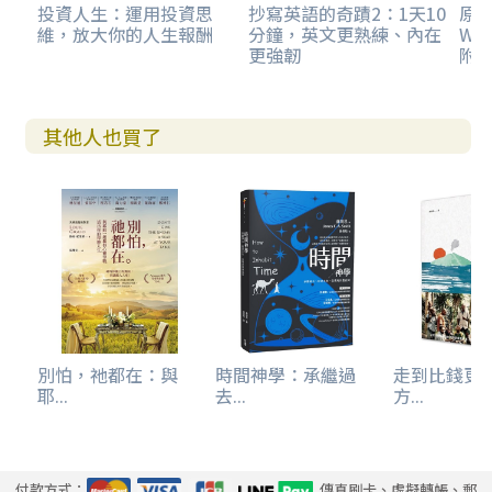
☉步驟二、提議取代方案
投資人生：運用投資思
抄寫英語的奇蹟2：1天10
原
維，放大你的人生報酬
分鐘，英文更熟練、內在
WO
但以理第一次談判未成，是因所提要求是一己之需，並沒有
更強韌
附
解決太監長的職責問題。第二回與委辦溝通，則是「若能達
其目的，是否容許用替代方案」！
其他人也買了
聖經所示範的，是要我們營造一種環境，就是也要成全對
方。僅顧自己的權益、自己應得之尊重、自己公平的對待
等，似乎合情合理，卻不知對方也為其立場著想，也覺得他
所考量的亦合情合理，因此各自為其立場辯護，都自覺公
正，以致相持不下，關係破壞。顧及對方需要的談判策略才
是上策，也為未來的互動鋪好橋梁，累積籌碼。
☉步驟三、給予試用時間
在步驟二便能取得共識的話，就不一定要到步驟三。「求你
別怕，祂都在：與
時間神學：承繼過
走到比錢更
試試僕人們十天」，因為新的做法雖然值得嘗試，但若攸關
耶...
去...
方...
重大，不能開玩笑；輸不起的時候，「試用期」的建議更能
讓決定者願意姑且一試。國王的驗收約在三年之後，短期實
驗不礙事，若真有效果最好，問題便能解決，萬一不見成
效，再恢復原案也還不遲。雖然這有冒險成分，畢竟要有結
付款方式：
傳真刷卡、虛擬轉帳、郵