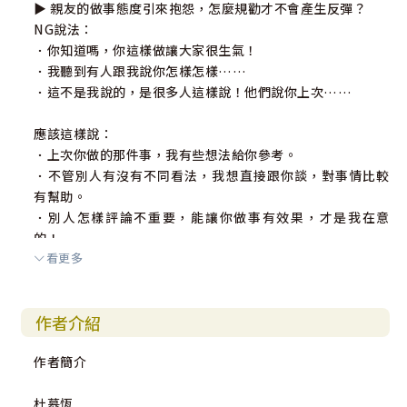
▶ 親友的做事態度引來抱怨，怎麼規勸才不會產生反彈？
NG說法：
．你知道嗎，你這樣做讓大家很生氣！
．我聽到有人跟我說你怎樣怎樣……
．這不是我說的，是很多人這樣說！他們說你上次……
應該這樣說：
．上次你做的那件事，我有些想法給你參考。
．不管別人有沒有不同看法，我想直接跟你談，對事情比較
有幫助。
．別人怎樣評論不重要，能讓你做事有效果，才是我在意
的！
看更多
溝通TIPS：不要引用別人看法，以自身立場跟對方談。先讚
美再提出改進意見，效果更佳。
作者介紹
【實用推薦】
作者簡介
李家同／清華大學榮譽教授
杜明達／台中思恩堂主任牧師
杜慕恆
胡志強／前台中市長