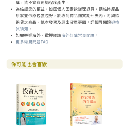
購，皆不會有刷退程序產生。
為維護您的權益，如因個人因素欲辦理退貨，請維持產品
尼布甲尼撒王預定帶進少年人來的日期滿了，太監長就把他
原狀並依原包裝包好，於收到商品鑑賞期七天內，將與欲
們帶到王面前。王與他們談論，見少年人中無一人能比但以
退貨之商品、紙本發票及原出貨單寄回。詳細可閱讀
退換
理、哈拿尼雅、米沙利、亞撒利雅，所以留他們在王面前侍
貨須知
。
立。王考問他們一切事，就見他們的智慧聰明比通國的術士
如需寄送海外，歡迎閱讀
海外訂購常見問題
。
和用法術的勝過十倍。（但以理書／達尼爾1:12）
更多常見問題FAQ
顯然第二回合的談判成功，分析其方法可供作我們參考：
你可能也會喜歡
☉步驟一、回想初衷
栽培這些猶太地區來的年輕俘虜，使他們身強腦壯，將來貢
獻國家才是原本的動機。每日一份王膳只是方法，不是目
的，方法是為了達到目的。人常把長久以來做事的方法變成
目的，好像非得這樣做不行。如對做法有質疑，或想試試其
他方法，往往會招來爭議。不妨先提醒對方：做這事真正要
達到的目的為何？是否有其他方法可以達到一樣效果？有沒
有更好的辦法可以取代？這樣溝通才能對準焦點，解決共同
的問題。