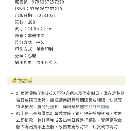
原書號：9786267257210
夫：你應該多花時間充實自己，不要花太多時間看電視，浪
ISBN：9786267257210
費光陰！
出版日期：20231031
頁數：288
☉溝通問題：妻所談的主題是買台性能齊全的電視，夫所談
尺寸：14.8 x 21 cm
的主題是善用時間充實自己。當我們溝通時，雖然看似都在
語言：繁體中文
談同一件事，可是如果雙方所關注的重點不同，共識就較難
裝訂方式：平裝
達成，也容易造成爭執。若是身分有高低，優勢方自然掌握
印刷方式：單色印刷
主導權。
分類：心理
適用對象：適用所有人
我們繼續來看但以理第二回合的爭取談判：
但以理對太監長所派管理的委辦說：「求你試試僕人們十
購物說明
天，給我們素菜吃，白水喝，然後看看我們的面貌和用王膳
那少年人的面貌，就照你所看的待僕人吧！」
訂單備貨時間約3-5天不包含週末及國定假日，庫存足夠為
當日或隔日出貨，如遇廠商調貨時間延長或絕版、缺貨等
委辦便允准他們這件事，試看他們十天。過了十天，見他們
特殊情況，將另行通知。詳細請點選
常見訂單問題
。
的面貌比用王膳的一切少年人更加俊美肥胖。於是委辦撤去
線上刷卡金額僅為訂單成立時，銀行預先授權金額，並未
派他們用的膳，飲的酒，給他們素菜吃。這四個少年人，神
立即扣款，待訂單完成寄出當日將進行請款，實際請款金
在各樣文字學問上賜給他們聰明知識；但以理又明白各樣的
額即為出貨單上金額，故如有更改訂單、缺貨或取消訂
異象和夢兆。