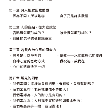
第一章 與人相處困難重重
．因為不同，所以難容 ．身子乃是許多肢體
第二章 人的盲點，從大腦說起
．盲點是怎麼形成的？ ．錯覺是怎麼形成的？
．耶穌的弟子錯覺盲點重重
第三章 培養合神心意的思考力
．思考是可以學習的 ．宗教──水能載舟也能覆舟
．合神心意的思考方式 ．我祝福，故我在
．心中的態度決定一切
第四章 常見的困思
．我們常問：這樣做會有結果、會有效、會有幫助嗎？
．我們常覺得：他這樣做很不尊重人！
．我們常認為：人的耐心是有限的！
．我們常以為：人對我不實的毀謗如覆水難收！
．我們總是兩手一攤：我沒辦法！