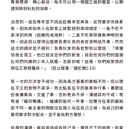
專案禮遇、精心栽培，每天可以用一頓國王級的餐宴，以期
達到頭好壯壯的效果。
沒想到，這些青年並不因此趁機享受美食，反而要求改換素
食，因為希伯來人在飲食上按聖經的兩項規定，一是不吃不
潔淨的肉類（如豬肉或海鮮），二是不吃祭拜異教神明的食
物。因此但以理得出面跟負責伙食的長官表明這件事，然而
這次的請求並不順利！負責伙食的長官對但以理說：「我懼
怕我主我王，他已經派定你們的飲食；倘若他見你們的面貌
比你們同歲的少年人肌瘦，怎麼好呢？這樣，你們就使我的
頭在王那裡難保。」（但以理書／達尼爾1:10）
第一次的交涉並不成功，因為兩方著重的要點不同，但以理
在乎王的食物不潔淨，而太監長在乎的是奉命行事，養肥這
些後備菁英，交差了事，否則老命不保。溝通談判不成，常
常是「雞同鴨講」，雖講的是同一件事，但雙方在意的重點
卻不同。最主要的問題出在個人站在自己立場，為自己的需
要而要求對方配合，並不是為對方著想！
這樣的溝通，最容易造成各持己見、僵持不下的局面。如果