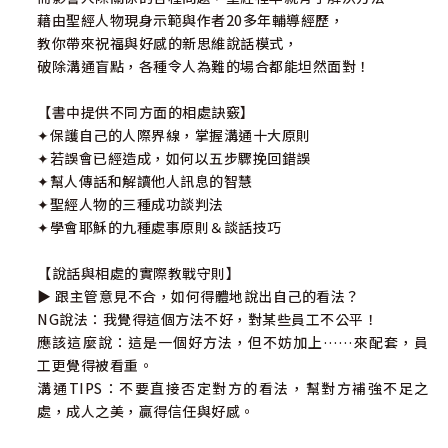
藉由聖經人物現身示範與作者20多年輔導經歷，
教你帶來祝福與好感的新思維說話模式，
破除溝通盲點，各種令人為難的場合都能坦然面對！
【書中提供不同方面的相處訣竅】
✦保護自己的人際界線，掌握溝通十大原則
✦若誤會已經造成，如何以五步驟挽回錯誤
✦幫人傳話和解讀他人訊息的智慧
✦聖經人物的三種成功談判法
✦學會耶穌的九種處事原則＆談話技巧
【說話與相處的實際教戰守則】
▶ 跟主管意見不合，如何得體地說出自己的看法？
NG說法：我覺得這個方法不好，對某些員工不公平！
應該這麼說：這是一個好方法，但不妨加上……來配套，員
工更覺得被看重。
溝通TIPS：不要直接否定對方的看法，幫對方補強不足之
處，成人之美，贏得信任與好感。