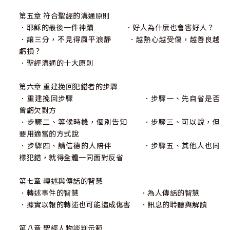
第五章 符合聖經的溝通原則
．耶穌的最後一件神蹟 ．好人為什麼也會害好人？
．讓三分，不見得風平浪靜 ．越熱心越受傷，越善良越
虧損？
．聖經溝通的十大原則
第六章 重建挽回犯錯者的步驟
．重建挽回步驟 ．步驟一、先自省是否
曾虧欠對方
．步驟二、等候時機，個別告知 ．步驟三、可以說，但
要用適當的方式說
．步驟四、請信德的人陪伴 ．步驟五、其他人也同
樣犯錯，就得全體一同面對反省
第七章 轉述與傳話的智慧
．轉述事件的智慧 ．為人傳話的智慧
．據實以報的轉述也可能造成傷害 ．訊息的聆聽與解讀
第八章 聖經人物談判示範