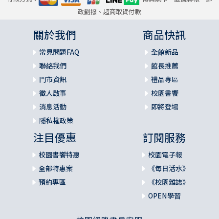
果是需要足夠時間，但在以小搏大、以下服上、以弱領強的
政劃撥、超商取貨付款
情境之下，博得第一階段的首肯接下來才有機會。
關於我們
商品快訊
對但以理與一起被俘擄到巴比倫的朋友們而言，這是令人十
常見問題FAQ
全館新品
分沮喪的經驗，在遭遇重大失敗、飽受挫折之後，通常人會
聯絡我們
館長推薦
棄守許多自己的理想、原則、好習慣等，這些青年卻十分淡
定，既來之則安之，凡事都有老天的美意，很快進入情況，
門市資訊
禮品專區
爭取另一階段的優勢機會。
徵人啟事
校園書饗
消息活動
即將登場
許多人之所以常會一步錯、步步錯，乃是態度所導致。沒有
隱私權政策
在受傷經驗後設下停損點，容許自己有理由自暴自棄，亂了
陣腳，覺得既然錯誤已經造成，再努力也無法挽回，索性讓
注目優惠
訂閱服務
它爛到底，衰到底，使原本不慎嚴重的錯失真的帶來巨大而
校園書饗特惠
校園電子報
始料未及的虧損！
全部特惠案
《每日活水》
但以理卻沒有自怨自艾，躲到角落舔傷。既成事實就不需再
預約專區
《校園雜誌》
咀嚼苦悶，因為那只會徒增惆悵、削弱剩餘的心力。要努力
OPEN學習
而刻意地讓自己想看看，現在的自己應當怎麼想才有幫助？
還有什麼做得到的事？還可以找誰談？找誰幫？ 找誰問？ 等