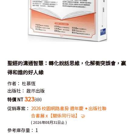
聖經的溝通智慧：轉化說話思維，化解衝突誤會，贏
得和諧的好人緣
作者：
杜慕恆
出版社：
啟示出版
323
特價 NT
380
促銷專案：
2026 校園網路書房 週年慶 ✦出版社聯
合書展 x【關係同行站】 🤝
( 2026年08月31日止 )
參考庫存量：
1