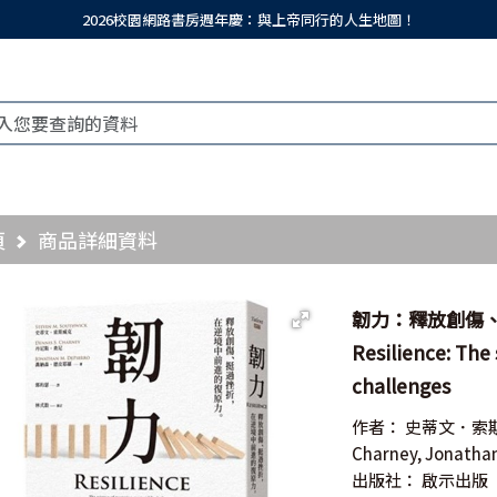
2026校園網路書房週年慶：與上帝同行的人生地圖！
頁
商品詳細資料
韌力：釋放創傷
Resilience: The 
challenges
作者：
史蒂文．索
Charney, Jonathan
出版社：
啟示出版