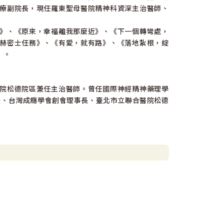
療副院長，現任羅東聖母醫院精神科資深主治醫師、
》、《原來，幸福離我那麼近》、《下一個轉彎處，
赫密士任務》、《有愛，就有路》、《落地紮根，綻
》。
院松德院區兼任主治醫師。曾任國際神經精神藥理學
長、台灣成癮學會創會理事長、臺北市立聯合醫院松德