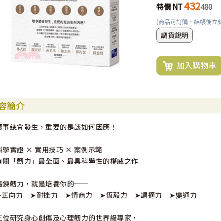
432
特價 NT
480
(商品可訂購，結帳後立
調貨說明
加入購物車
容簡介
壞事總會發生，重要的是該如何因應！
科學實證 × 實用技巧 × 案例示範
有關「韌力」最全面、最具科學性的權威之作
鍛鍊韌力，就是培養你的──
➤正向力 ➤耐挫力 ➤情商力 ➤恆毅力 ➤調適力 ➤變通力
三位研究身心創傷及心理韌力的世界級專家，