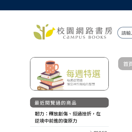
首
最近閱覽過的商品
韌力：釋放創傷、挺過挫折，在
逆境中前進的復原力
more