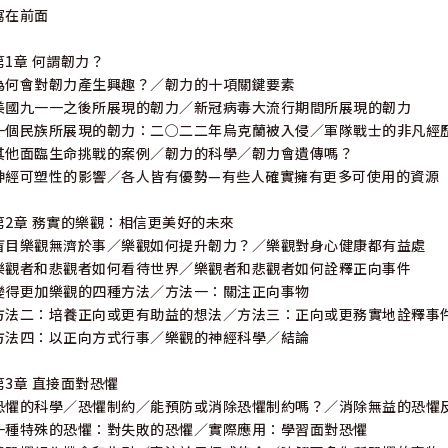
寫在前面
第1章 何謂韌力？
為何會對韌力產生興趣？／韌力的十項關鍵要素
美國九一一之後所展現的韌力／新冠病毒大流行期間所展現的韌力
一個民族所展現的韌力：二○二二年烏克蘭被入侵／軍隊戰士的非凡經
其他面臨生命挑戰的案例／韌力的科學／韌力會遺傳嗎？
神經可塑性的影響／各人皆有優勢—有些人確實擁有更多可使用的資源
第2章 務實的樂觀：相信更美好的未來
盲目樂觀無濟於事／樂觀如何提升韌力？／樂觀對身心健康都有益處
樂觀者和悲觀者如何看待世界／樂觀者和悲觀者如何詮釋正向事件
變得更加樂觀的四種方法／方法一：關注正向事物
方法二：培養正向或更有助益的想法／方法三：正向或更務實地詮釋事
方法四：以正向方式行事／樂觀的神經科學／結論
第3章 直接面對恐懼
恐懼的科學／恐懼制約／能預防或消除恐懼制約嗎？／消除無益的恐懼
一種特殊的恐懼：對失敗的恐懼／實際應用：學習面對恐懼