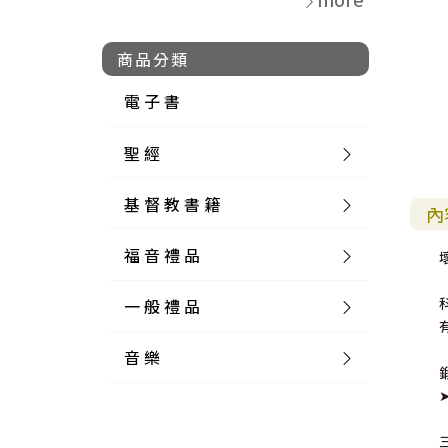
商品分類
電 子 書
聖 經
基 督 教 書 籍
新 舊 約 聖 經
內
福 音 禮 品
簡 體 聖 經
聖 經 論 叢
和 合 本
一 般 禮 品
英 文 聖 經
神 學 類
福 音 飾 品 配 件
和 合 本 標 點
參 考 書 工 具 書
音 樂
外 文 聖 經
實 踐 神 學
福 音 家 飾 用 品
一 般 卡 片
新 標 點 和 合 本
K J V
摩 西 五 經
系 統 神 學
福 音 項 鍊
讀 經 法
中 外 文 聖 經
教 會 歷 史
福 音 生 活 雜 貨
一 般 文 具
詩 本 樂 譜
和 合 本 修 訂 版
E S V
歷 史 書
神 、 創 造
宣 教 差 傳
福 音 耳 環 / 耳 夾
福 音 桌 飾 品
萬 用 卡
釋 經 法
創 世 記