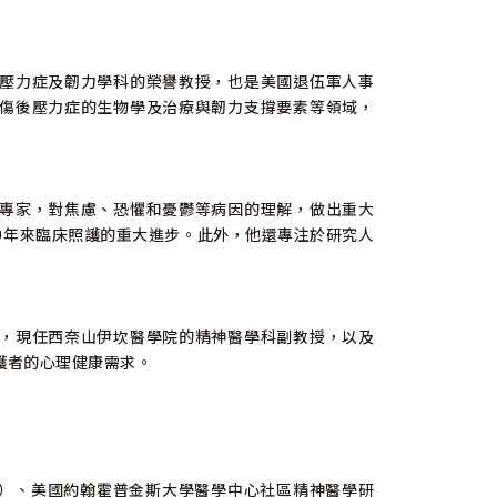
壓力症及韌力學科的榮譽教授，也是美國退伍軍人事
傷後壓力症的生物學及治療與韌力支撐要素等領域，
專家，對焦慮、恐懼和憂鬱等病因的理解，做出重大
去50年來臨床照護的重大進步。此外，他還專注於研究人
，現任西奈山伊坎醫學院的精神醫學科副教授，以及
護者的心理健康需求。
A）、美國約翰霍普金斯大學醫學中心社區精神醫學研