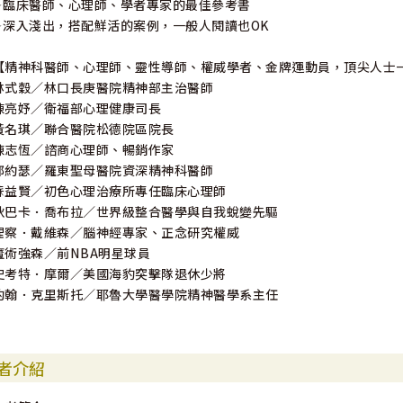
✦臨床醫師、心理師、學者專家的最佳參考書
✦深入淺出，搭配鮮活的案例，一般人閱讀也OK
【精神科醫師、心理師、靈性導師、權威學者、金牌運動員，頂尖人士
林式穀／林口長庚醫院精神部主治醫師
陳亮妤／衛福部心理健康司長
黃名琪／聯合醫院松德院區院長
陳志恆／諮商心理師、暢銷作家
郭約瑟／羅東聖母醫院資深精神科醫師
蘇益賢／初色心理治療所專任臨床心理師
狄巴卡．喬布拉／世界級整合醫學與自我蛻變先驅
理察．戴維森／腦神經專家、正念研究權威
魔術強森／前NBA明星球員
史考特．摩爾／美國海豹突擊隊退休少將
約翰．克里斯托／耶魯大學醫學院精神醫學系主任
者介紹