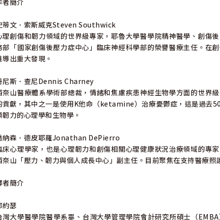
作者簡介
史蒂文．索斯威克Steven Southwick
心理創傷和韌力領域的世界級專家，耶魯大學醫學院精神醫學、創傷後
務部「國家創傷後壓力症中心」臨床神經科學部的榮譽醫療主任。在創
推導出重大發現。
丹尼斯．查尼Dennis Charney
西奈山醫療體系學術部總裁，情緒和焦慮疾患神經生物學方面的世界級
的貢獻，其中之一是使用K他命（ketamine）治療憂鬱症，這是過
類韌力的心理學和生物學。
喬納森．德皮耶羅Jonathan DePierro
臨床心理學家，也是心理韌力和創傷相關心理健康狀況治療領域的專家
西奈山「壓力、韌力與個人成長中心」副主任。目前聚焦在支持醫療照
譯者簡介
郭約瑟
台灣大學醫學院醫學系畢、台灣大學管理學院會計研究所碩士（EMB