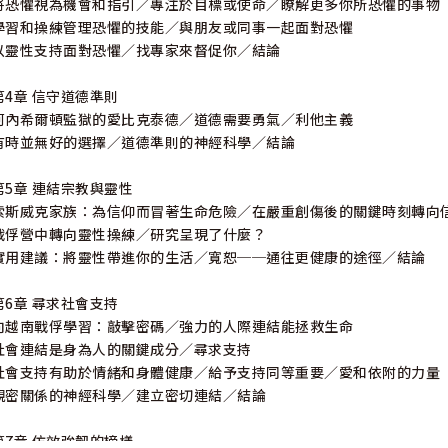
將恐懼視為機會和指引／專注於目標或使命／瞭解更多你所恐懼的事物
學習和操練管理恐懼的技能／與朋友或同事一起面對恐懼
以靈性支持面對恐懼／找專家來督促你／結論
第4章 信守道德準則
河內希爾頓監獄的愛比克泰德／道德需要勇氣／利他主義
有時並無好的選擇／道德準則的神經科學／結論
第5章 連結宗教與靈性
索斯威克家族：為信仰而冒著生命危險／在嚴重創傷後的關鍵時刻轉向
戰俘營中轉向靈性操練／研究呈現了什麼？
實用建議：將靈性帶進你的生活／寬恕──通往更健康的途徑／結論
第6章 尋求社會支持
向越南戰俘學習：敲擊密碼／強力的人際連結能拯救生命
社會連結是身為人的關鍵成分／尋求支持
社會支持有助於情緒和身體健康／給予支持同等重要／愛和依附的力量
親密關係的神經科學／建立密切連結／結論
第7章 仿效強韌的榜樣