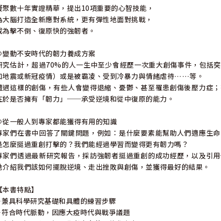
凝聚數十年實證精華，提出10項重要的心智技能，
為大腦打造全新應對系統，更有彈性地面對挑戰，
成為擊不倒、復原快的強韌者。
☉變動不安時代的韌力養成方案
研究估計，超過70%的人一生中至少會經歷一次重大創傷事件，包括
如地震或新冠疫情）或是被霸凌、受到冷暴力與情緒虐待……等。
遭遇這樣的創傷，有些人會變得退縮、憂鬱、甚至罹患創傷後壓力症；
在於是否擁有「韌力」──承受逆境和從中復原的能力。
☉從一般人到專家都能獲得有用的知識
專家們在書中回答了關鍵問題，例如：是什麼要素能幫助人們適應生命
是怎麼挺過重創打擊的？我們能經過學習而變得更有韌力嗎？
專家們透過最新研究報告，採訪強韌者挺過重創的成功經歷，以及引用
地介紹我們該如何擺脫逆境、走出挫敗與創傷，並獲得最好的結果。
【本書特點】
✦兼具科學研究基礎和具體的練習步驟
✦符合時代脈動，因應大疫時代與戰爭議題