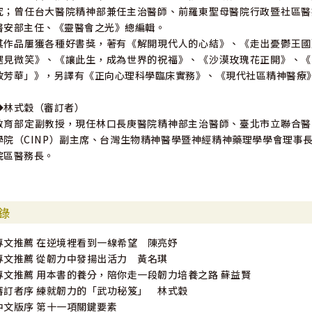
究；曾任台大醫院精神部兼任主治醫師、前羅東聖母醫院行政暨社區醫
醫安部主任、《靈醫會之光》總編輯。
其作品屢獲各種好書獎，著有《解開現代人的心結》、《走出憂鬱王國
遇見微笑》、《讓此生，成為世界的祝福》、《沙漠玫瑰花正開》、《
放芳華」》，另譯有《正向心理科學臨床實務》、《現代社區精神醫療
◆林式穀（審訂者）
教育部定副教授，現任林口長庚醫院精神部主治醫師、臺北市立聯合醫
學院（CINP）副主席、台灣生物精神醫學暨神經精神藥理學學會理事
院區醫務長。
錄
專文推薦 在逆境裡看到一線希望 陳亮妤
專文推薦 從韌力中發揚出活力 黃名琪
專文推薦 用本書的養分，陪你走一段韌力培養之路 蘇益賢
審訂者序 練就韌力的「武功秘笈」 林式穀
中文版序 第十一項關鍵要素