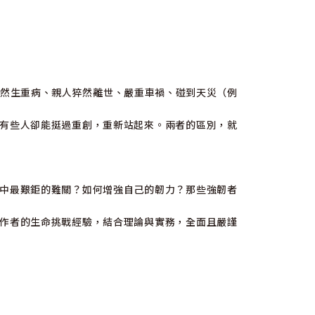
突然生重病、親人猝然離世、嚴重車禍、碰到天災（例
有些人卻能挺過重創，重新站起來。兩者的區別，就
中最艱鉅的難關？如何增強自己的韌力？那些強韌者
作者的生命挑戰經驗，結合理論與實務，全面且嚴謹