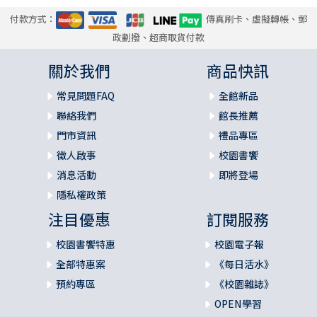
付款方式：
傳真刷卡、虛擬轉帳、郵
政劃撥、超商取貨付款
關於我們
商品快訊
常見問題FAQ
全館新品
聯絡我們
館長推薦
門市資訊
禮品專區
徵人啟事
校園書饗
消息活動
即將登場
隱私權政策
注目優惠
訂閱服務
校園書饗特惠
校園電子報
全部特惠案
《每日活水》
預約專區
《校園雜誌》
OPEN學習