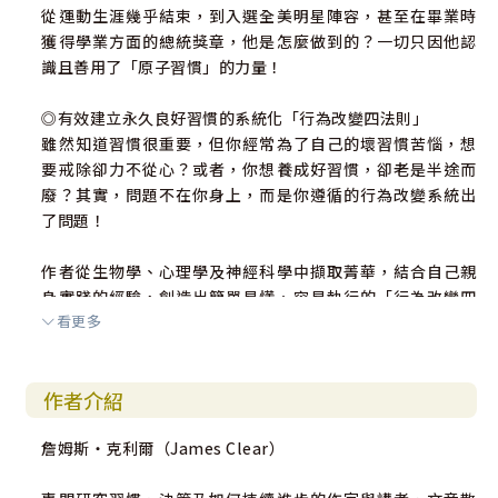
從運動生涯幾乎結束，到入選全美明星陣容，甚至在畢業時
獲得學業方面的總統獎章，他是怎麼做到的？一切只因他認
識且善用了「原子習慣」的力量！
◎有效建立永久良好習慣的系統化「行為改變四法則」
雖然知道習慣很重要，但你經常為了自己的壞習慣苦惱，想
要戒除卻力不從心？或者，你想養成好習慣，卻老是半途而
廢？其實，問題不在你身上，而是你遵循的行為改變系統出
了問題！
作者從生物學、心理學及神經科學中擷取菁華，結合自己親
身實踐的經驗，創造出簡單易懂、容易執行的「行為改變四
看更多
法則」。這套法則可運用於學業、工作、家庭、健康、財
富、人際關係等人生各個面向，有效幫助你打造好習慣、戒
除壞習慣。
作者介紹
◎風行各界的習慣養成指南
詹姆斯‧克利爾（James Clear）
本書作者是世界知名的習慣養成專家，經常受邀到各界演
講，例如NFL、NBA、MLB的球隊，以及美國運通、麥肯