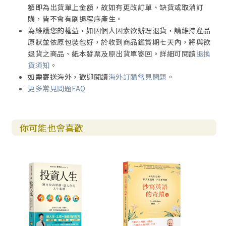
額即為出貨單上金額，故如有更改訂單、缺貨或取消訂
購，皆不會有刷退程序產生。
為維護您的權益，如因個人因素欲辦理退貨，請維持產品
原狀並依原包裝包好，於收到商品鑑賞期七天內，將與欲
退貨之商品、紙本發票及原出貨單寄回。詳細可閱讀
退換
貨須知
。
如需寄送海外，歡迎閱讀
海外訂購常見問題
。
更多常見問題FAQ
你可能也會喜歡