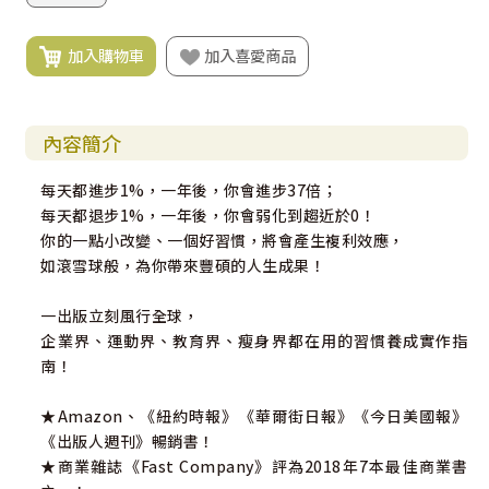
加入購物車
加入喜愛商品
內容簡介
每天都進步1%，一年後，你會進步37倍；
每天都退步1%，一年後，你會弱化到趨近於0！
你的一點小改變、一個好習慣，將會產生複利效應，
如滾雪球般，為你帶來豐碩的人生成果！
一出版立刻風行全球，
企業界、運動界、教育界、瘦身界都在用的習慣養成實作指
南！
★Amazon、《紐約時報》《華爾街日報》《今日美國報》
《出版人週刊》暢銷書！
★商業雜誌《Fast Company》評為2018年7本最佳商業書