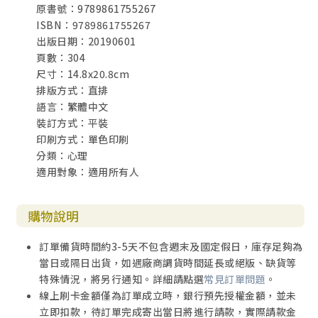
原書號：9789861755267
ISBN：9789861755267
出版日期：20190601
頁數：304
尺寸：14.8x20.8cm
排版方式：直排
語言：繁體中文
裝訂方式：平裝
印刷方式：單色印刷
分類：心理
適用對象：適用所有人
購物說明
訂單備貨時間約3-5天不包含週末及國定假日，庫存足夠為
當日或隔日出貨，如遇廠商調貨時間延長或絕版、缺貨等
特殊情況，將另行通知。詳細請點選
常見訂單問題
。
線上刷卡金額僅為訂單成立時，銀行預先授權金額，並未
立即扣款，待訂單完成寄出當日將進行請款，實際請款金