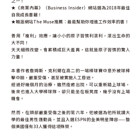
之一！
★《商業內幕》（Business Insider）網站選為2018年最佳
自我成長書籍！
★職涯網站The Muse推薦：最能幫助你增進工作效率的書！
善用「複利」效應，讓小小的原子習慣利滾利，滾出生命的
大不同！
天天細微改變，會累積成巨大差異，這就是原子習慣的驚人
力量！
本書作者詹姆斯‧克利爾在高二的一場棒球賽中意外被球棒
擊中臉，嚴重受傷，甚至被實施人工昏迷。
經過好幾個月的治療，雖然痊癒出院，可以重新踏上球場，
後來也進入大學棒球隊，卻只能坐在板凳席，幾乎沒有上場
機會。
然而，在頭部嚴重受傷之後的第六年，他被選為他所就讀大
學的最佳男性運動員，並且入選ESPN的全美明星陣容——整
個美國僅有33人獲得這項殊榮。