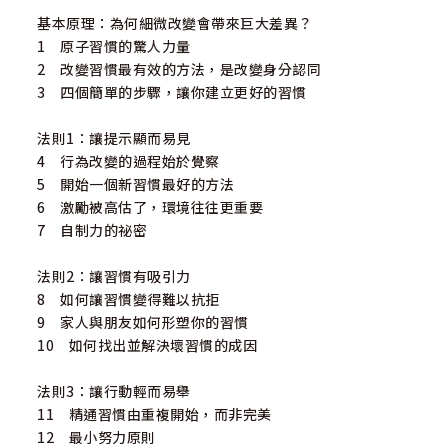
名人推薦
基本原理：為何細微改變會帶來巨大差異？
1 原子習慣的驚人力量
艾爾文（理財與勵志暢銷作家）、溫美玉（知名作家／全臺
2 改變習慣最有效的方法，是改變身分認同
最大教師社群「溫老師備課趴」創辦人）、宋怡慧（知名作
3 四個簡單的步驟，讓你建立更好的習慣
家／新北市丹鳳高中圖書館主任）、艾蜜莉（財經作家）、C
arol凱若（知名作家／居家創業社團「HomeCEO」創辦
法則1：讓提示顯而易見
人）、艾兒莎（知名作家／「放棄22K，蹦跳新加坡」版
4 行為改變的過程始於覺察
主）、謝文憲（知名講師、作家、主持人）、黃大米（職場
5 開始一個新習慣最好的方法
作家）、許景泰（SmartM世紀智庫創辦人）、鄭國威（泛
6 激勵被高估了，環境往往更重要
科知識公司知識長）
7 自制力的祕密
激賞推薦！
法則2：讓習慣有吸引力
8 如何讓習慣變得難以抗拒
9 家人與朋友如何形塑你的習慣
10 如何找出並解決壞習慣的成因
法則3：讓行動輕而易舉
11 精通習慣由重複開始，而非完美
12 最小努力原則