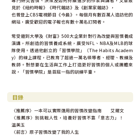
專門研究習慣、決策及如何持續進步的作家與講者，文章散
錫、美林證券、奇異公司、本田汽車、思科系統、IKEA等知
見於《紐約時報》《時代雜誌》及《創業家雜誌》，
名企業。
也曾登上CBS電視節目《今晨》。每個月有數百萬人造訪他的
網站，廣受歡迎的電子報也有數十萬名訂閱者。
本書提供的系統性方法不只適用於個人，還能運用在……
‧商業：讓顧客養成購買你的產品或服務的習慣
常受邀到大學及《財富》500大企業針對行為改變與習慣養成
‧親子教養：讓孩子養成良好的生活習慣
演講，所創造的習慣養成系統，廣受NFL、NBA及MLB的球
‧教育：讓學生建立良好的讀書習慣
隊使用。透過他創立的「習慣學院」（The Habits Academ
y）的線上課程，已教育了超過一萬名領導者、經理、教練及
◎你可以在這本書中學到的10件事：
教師。對想要在生活與工作上打造更好習慣的個人或團體來
‧建立一套每天進步1%的系統
說，「習慣學院」是首屈一指的訓練平臺。
‧戒除壞習慣，保持好習慣
‧避免多數人在改變習慣時常犯的錯
‧克服「缺乏動機和意志力」的問題
‧建立更強大的身分認同與信心
目錄
‧騰出時間建立新習慣（即使你忙瘋了）
‧設計讓你更容易成功的環境
〈推薦序〉一本可以實際運用的習慣改變指南 艾爾文
‧做出可以造就巨大成果的微小改變
〈推薦序〉別挑戰人性，培養好習慣不靠「意志力」！
‧在養成好習慣的路上走偏時回到正軌
溫美玉
‧將本書中提到的概念運用在實際生活中
〈前言〉原子習慣改變了我的人生