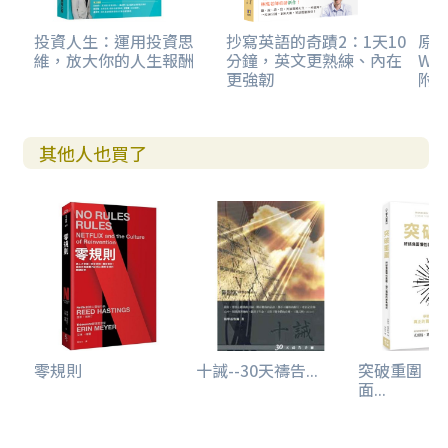
投資人生：運用投資思
抄寫英語的奇蹟2：1天10
原
維，放大你的人生報酬
分鐘，英文更熟練、內在
WO
更強韌
附
其他人也買了
零規則
十誡--30天禱告...
突破重圍：
面...