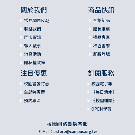
關於我們
商品快訊
常見問題FAQ
全館新品
聯絡我們
館長推薦
門市資訊
禮品專區
徵人啟事
校園書饗
消息活動
即將登場
隱私權政策
注目優惠
訂閱服務
校園書饗特惠
校園電子報
全部特惠案
《每日活水》
預約專區
《校園雜誌》
OPEN學習
校園網路書房客服
E-Mail：
estore@campus.org.tw