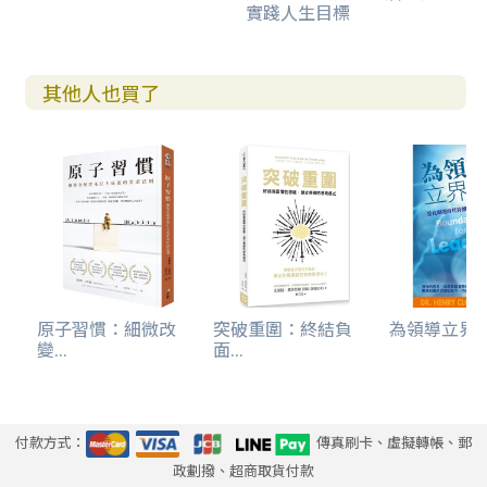
實踐人生目標
其他人也買了
原子習慣：細微改
突破重圍：終結負
為領導立界線-
變...
面...
付款方式：
傳真刷卡、虛擬轉帳、郵
政劃撥、超商取貨付款