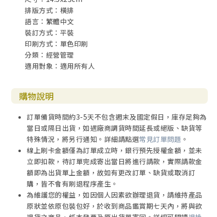
排版方式：橫排
語言：繁體中文
裝訂方式：平裝
印刷方式：單色印刷
分類：經營管理
適用對象：適用所有人
購物說明
訂單備貨時間約3-5天不包含週末及國定假日，庫存足夠為
當日或隔日出貨，如遇廠商調貨時間延長或絕版、缺貨等
特殊情況，將另行通知。詳細請點選
常見訂單問題
。
線上刷卡金額僅為訂單成立時，銀行預先授權金額，並未
立即扣款，待訂單完成寄出當日將進行請款，實際請款金
額即為出貨單上金額，故如有更改訂單、缺貨或取消訂
購，皆不會有刷退程序產生。
為維護您的權益，如因個人因素欲辦理退貨，請維持產品
原狀並依原包裝包好，於收到商品鑑賞期七天內，將與欲