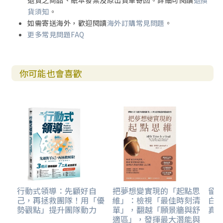
退貨之商品、紙本發票及原出貨單寄回。詳細可閱讀
退換
貨須知
。
如需寄送海外，歡迎閱讀
海外訂購常見問題
。
更多常見問題FAQ
你可能也會喜歡
行動式領導：先顧好自
把夢想變實現的「起點思
留
己，再拯救團隊！用「優
維」：檢視「最佳時刻清
白
勢觀點」提升團隊動力
單」，翻越「願景牆與舒
真
適區」，發揮最大潛能與