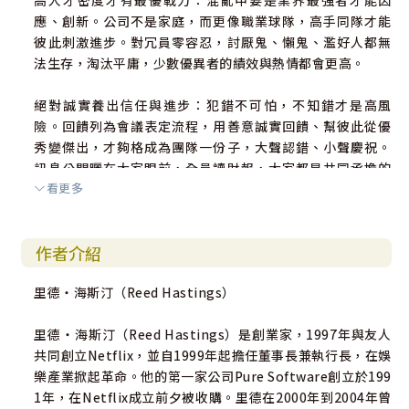
高人才密度才有最優戰力：混亂中要是業界最強者才能因
應、創新。公司不是家庭，而更像職業球隊，高手同隊才能
彼此刺激進步。對冗員零容忍，討厭鬼、懶鬼、濫好人都無
法生存，淘汰平庸，少數優異者的績效與熱情都會更高。
絕對誠實養出信任與進步：犯錯不可怕，不知錯才是高風
險。回饋列為會議表定流程，用善意誠實回饋、幫彼此從優
秀變傑出，才夠格成為團隊一份子，大聲認錯、小聲慶祝。
訊息公開曬在大家眼前，全員讀財報，大家都是共同承擔的
看更多
一份子。
高度授權，效率與彈性優先：要快速創新，當責很重要。員
作者介紹
工應該是能負責的大人，沒有服裝規定也不會有人裸體上
班。充分資訊、安心授權，幫助每個人勇敢下賭注，建立
里德‧海斯汀（Reed Hastings）
「以公司最大利益為考量」的共識，分散決策，更能養成創
業家精神。
里德‧海斯汀（Reed Hastings）是創業家，1997年與友人
共同創立Netflix，並自1999年起擔任董事長兼執行長，在娛
Netflix就是未來趨勢！
樂產業掀起革命。他的第一家公司Pure Software創立於199
每個時代，都有領先掌握想望、定義未來的企業。
1年，在Netflix成立前夕被收購。里德在2000年到2004年曾
掌握新的運作法則，搶先成為新競爭中的贏家！