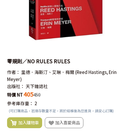
零規則／NO RULES RULES
作者：
里德．海斯汀、艾琳．梅爾
(Reed Hastings, Erin
Meyer)
出版社：
天下雜誌社
405
特價 NT
450
參考庫存量：
2
(可訂購商品，若庫存數量不足，將於結帳後為您進貨，請安心訂購)
加入購物車
加入喜愛商品