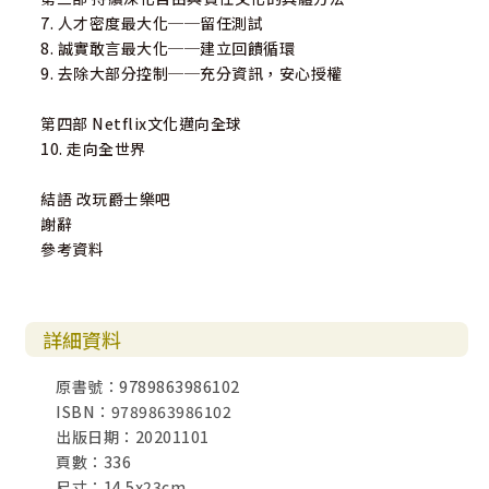
7. 人才密度最大化──留任測試
8. 誠實敢言最大化──建立回饋循環
9. 去除大部分控制──充分資訊，安心授權
第四部 Netflix文化邁向全球
10. 走向全世界
結語 改玩爵士樂吧
謝辭
參考資料
詳細資料
原書號：9789863986102
ISBN：9789863986102
出版日期：20201101
頁數：336
尺寸：14.5x23cm