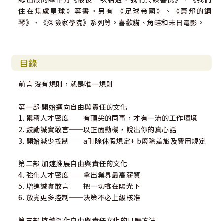
x的絕學祕方！」──《從A到A+》作者 柯林斯（Jim Collin
住在焦慮星球》等書。另有 《足球帝國》、《蕭邦的鋼
s）
琴》、《探險家學院》系列等。喜歡貓、角蛙和末日電影。
「改寫電視的定義就不用說了，海斯汀真正的成就，是改寫
了企業文化的定義。在《零規則》中，海斯汀把他帶領Netfli
x成為二十一世紀創新能力最強公司的步驟和心法全數昭告天
目錄
下。條理清晰、引人注目、獨具魅力，值得（尤其又是關於N
etflix的書）熬夜追完。多希望我起步創業時就讀過這本書，
前言 沒有規則，就是唯一規則
現在我會送給共事過的每位執行長。絕對是商業領袖必讀之
書。」──Netflix共同創辦人 藍道夫（Marc Randolph）
第一部 開始邁向自由與責任的文化
1. 累積人才密度──有頂尖的同事，才有一流的工作環境
「獨特的自由與責任文化及靈活的適應力，正加速推動Netfli
2. 鼓勵誠實敢言──以正面動機，說出你的真心話
x在全球崛起。海斯汀和梅爾在《零規則》中，揭露Netflix
3. 開始減少控制──a刪除休假規定+ b廢除差旅及費用規定
邁向成功的動人故事，同時提供具體可行的步驟方法，讓企
業領袖知道如何吸引頂尖人才、釋放人才的創意能量，驅動
第二部 加速推展自由與責任的文化
企業走向卓越。」──前美國國安顧問及聯合國常駐代表 萊
4. 強化人才密度──拿出業界最高薪資
斯（Susan E. Rice）
5. 增進誠實敢言──把一切攤在陽光下
6. 放寬更多控制──決策不必上級核准
第三部 持續深化自由與責任文化的具體方法