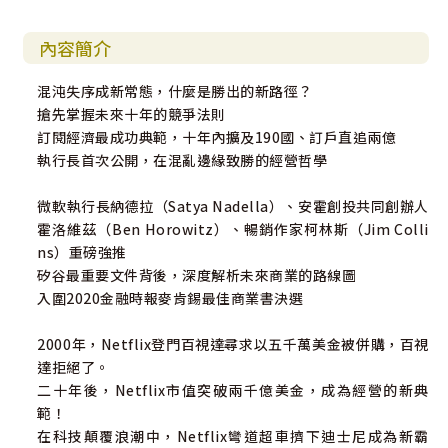
內容簡介
混沌失序成新常態，什麼是勝出的新路徑？
搶先掌握未來十年的競爭法則
訂閱經濟最成功典範，十年內擴及190國、訂戶直追兩億
執行長首次公開，在混亂邊緣致勝的經營哲學
微軟執行長納德拉（Satya Nadella）、安霍創投共同創辦人
霍洛維茲（Ben Horowitz）、暢銷作家柯林斯（Jim Colli
ns）重磅強推
矽谷最重要文件背後，深度解析未來商業的路線圖
入圍2020金融時報麥肯錫最佳商業書決選
2000年，Netflix登門百視達尋求以五千萬美金被併購，百視
達拒絕了。
二十年後，Netflix市值突破兩千億美金，成為經營的新典
範！
在科技顛覆浪潮中，Netflix彎道超車擠下迪士尼成為新霸