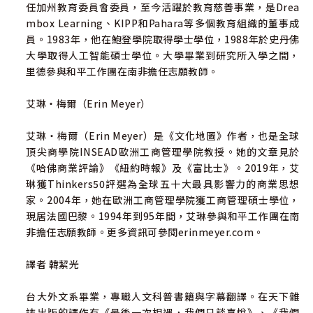
任加州教育委員會委員，至今活躍於教育慈善事業，是Drea
mbox Learning、KIPP和Pahara等多個教育組織的董事成
國外推薦
員。1983年，他在鮑登學院取得學士學位，1988年於史丹佛
大學取得人工智能碩士學位。大學畢業到研究所入學之間，
「我有幸認識海斯汀，能近距離直接學習Netflix的文化。如
里德參與和平工作團在南非擔任志願教師。
果你想打造及維繫企業文化，本書的洞見是無價之寶。」─
─微軟執行長 納德拉（Satya Nadella）
艾琳‧梅爾（Erin Meyer）
「資訊時代，產品週期不斷縮短，這個時代最重要的商業問
艾琳‧梅爾（Erin Meyer）是《文化地圖》作者，也是全球
題：我們如何持續創新？海斯汀和梅爾在這本突破性的著作
頂尖商學院INSEAD歐洲工商管理學院教授。她的文章見於
中給出答案，為建立、維繫和強化高度創新的全球文化，奠
《哈佛商業評論》《紐約時報》及《富比士》。2019年，艾
立了確實有效的系統化方法。令人俯首的傑作！」──安霍
琳獲Thinkers50評選為全球五十大最具影響力的商業思想
創投共同創辦人 霍洛維茲（Ben Horowitz）
家。2004年，她在歐洲工商管理學院獲工商管理碩士學位，
現居法國巴黎。1994年到95年間，艾琳參與和平工作團在南
「打造一家永不過時的偉大公司需要哪些條件，海斯汀早早
非擔任志願教師。更多資訊可參閱erinmeyer.com。
就學到了。他和梅爾在《零規則》這本書中傳授的文化，推
動Netflix成為全球最獨特也最具影響力的公司。書中充滿生
譯者 韓絜光
動案例，闡述海斯汀如何為自由與責任文化的框架注入辛辣
帶勁的配方。文筆生動緊湊，及時卻不過時，兼具啟發和實
台大外文系畢業，專職人文科普書籍與字幕翻譯。在天下雜
用性，聰明與智慧並蓄──開卷一讀，向大廚本人學習Netfli
誌出版的譯作有《最後一次相遇，我們只談喜悅》、《我們