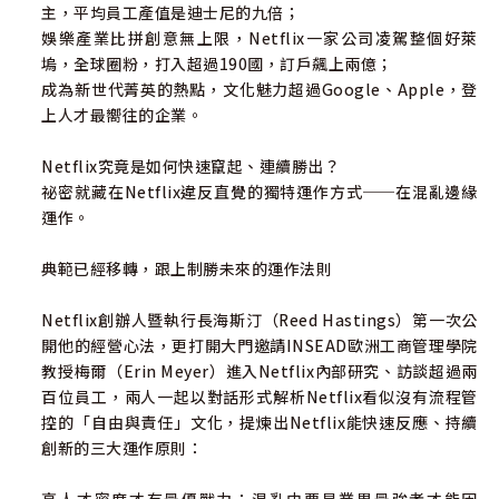
主，平均員工產值是迪士尼的九倍；
娛樂產業比拼創意無上限，Netflix一家公司凌駕整個好萊
塢，全球圈粉，打入超過190國，訂戶飆上兩億；
成為新世代菁英的熱點，文化魅力超過Google、Apple，登
上人才最嚮往的企業。
Netflix究竟是如何快速竄起、連續勝出？
祕密就藏在Netflix違反直覺的獨特運作方式──在混亂邊緣
運作。
典範已經移轉，跟上制勝未來的運作法則
Netflix創辦人暨執行長海斯汀（Reed Hastings）第一次公
開他的經營心法，更打開大門邀請INSEAD歐洲工商管理學院
教授梅爾（Erin Meyer）進入Netflix內部研究、訪談超過兩
百位員工，兩人一起以對話形式解析Netflix看似沒有流程管
控的「自由與責任」文化，提煉出Netflix能快速反應、持續
創新的三大運作原則：