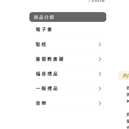
商品分類
電 子 書
聖 經
基 督 教 書 籍
新 舊 約 聖 經
福 音 禮 品
簡 體 聖 經
聖 經 論 叢
和 合 本
內
一 般 禮 品
英 文 聖 經
神 學 類
福 音 飾 品 配 件
和 合 本 標 點
參 考 書 工 具 書
音 樂
外 文 聖 經
實 踐 神 學
福 音 家 飾 用 品
一 般 卡 片
新 標 點 和 合 本
K J V
摩 西 五 經
系 統 神 學
福 音 項 鍊
讀 經 法
中 外 文 聖 經
教 會 歷 史
福 音 生 活 雜 貨
一 般 文 具
詩 本 樂 譜
和 合 本 修 訂 版
E S V
歷 史 書
神 、 創 造
宣 教 差 傳
福 音 耳 環 / 耳 夾
福 音 桌 飾 品
萬 用 卡
釋 經 法
創 世 記