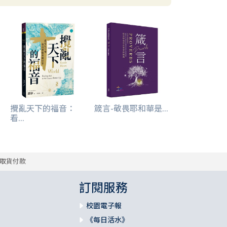
攪亂天下的福音：
箴言-敬畏耶和華是...
看...
取貨付款
訂閱服務
校園電子報
《每日活水》