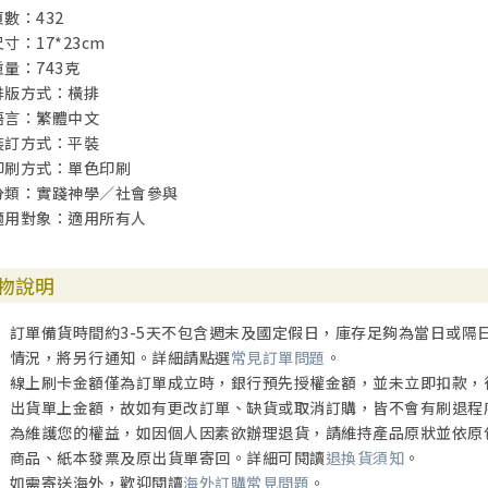
頁數：432
尺寸：17*23cm
重量：743克
排版方式：橫排
語言：繁體中文
裝訂方式：平裝
印刷方式：單色印刷
分類：實踐神學／社會參與
適用對象：適用所有人
物說明
訂單備貨時間約3-5天不包含週末及國定假日，庫存足夠為當日或隔
情況，將另行通知。詳細請點選
常見訂單問題
。
線上刷卡金額僅為訂單成立時，銀行預先授權金額，並未立即扣款，
出貨單上金額，故如有更改訂單、缺貨或取消訂購，皆不會有刷退程
為維護您的權益，如因個人因素欲辦理退貨，請維持產品原狀並依原
商品、紙本發票及原出貨單寄回。詳細可閱讀
退換貨須知
。
如需寄送海外，歡迎閱讀
海外訂購常見問題
。