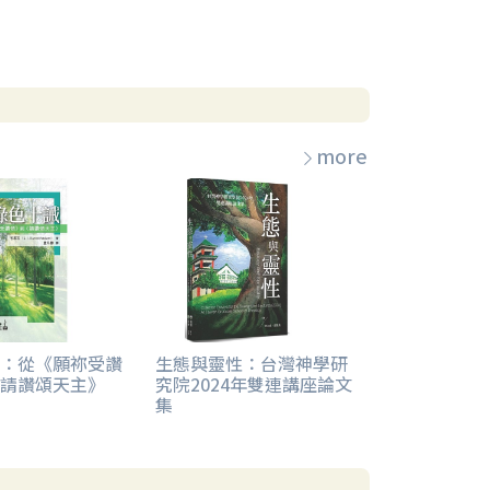
more
：從《願祢受讚
生態與靈性：台灣神學研
請讚頌天主》
究院2024年雙連講座論文
集