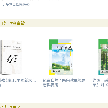
更多常見問題FAQ
可能也會喜歡
督教與近代中國新文化
道在自然：跨宗教生態思
綠色十誡
動
想與實踐
頌》到《
他人也買了