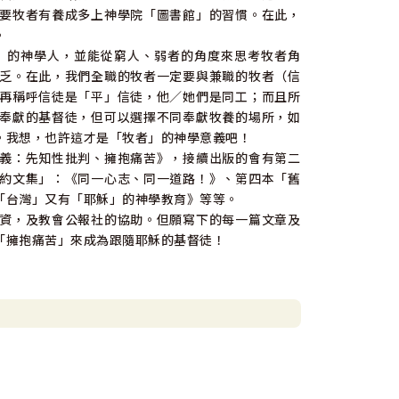
要牧者有養成多上神學院「圖書館」的習慣。在此，
。
」的神學人，並能從窮人、弱者的角度來思考牧者角
乏。在此，我們全職的牧者一定要與兼職的牧者（信
再稱呼信徒是「平」信徒，他／她們是同工；而且所
奉獻的基督徒，但可以選擇不同奉獻牧養的場所，如
。我想，也許這才是「牧者」的神學意義吧！
義：先知性批判、擁抱痛苦》，接續出版的會有第二
約文集」：《同一心志、同一道路！》、第四本「舊
「台灣」又有「耶穌」的神學教育》等等。
資，及教會公報社的協助。但願寫下的每一篇文章及
「擁抱痛苦」來成為跟隨耶穌的基督徒！