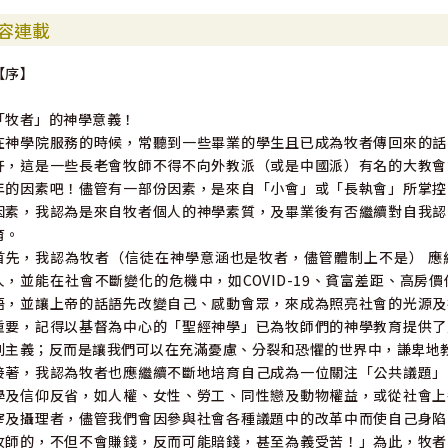
容連載
【序】
「牧者」的神學意義！
在神學院服務的時候，常聽到一些畢業的學生且已成為牧者傳回來的話
許，這是一些長老會牧師不得不向外教派（或是中國派）有名的大教會
年的因素吧！儘管有一部份因素，是來自「小會」或「長執會」所掌控
因素，我認為是來自牧者個人的神學素質，及畢業後有否繼續對自我認
育。
首先，我認為牧者（信徒在神學意涵也是牧者，儘管體制上不是） 應
人，並能在社會不斷變化的危機中，如COVID-19、貧富差距、高
語，並讓上帝的話語先改變自己、感動會眾，來成為照亮社會的光源及
重要，記得以基督為中心的「聖經神學」已為牧師們的神學教育提供了
利主義；反而是讓我們可以在充滿憂慮、分裂和恐懼的世界中，謙卑地
接著，我認為牧者也應繼續不斷地培育自己成為一位關注「公共議題」
學及信仰反省，如人權、女性、勞工、同性戀及動物權益，或從社會上
宰及攝理者，儘管我們會因參與社會各種議題中的改革中而使自己身陷
牧師的，不但不會賺錢，反而可能賠錢，甚至為義受苦！」為此，牧者