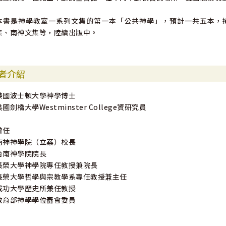
本書是神學教室一系列文集的第一本「公共神學」，預計一共五本，
集、南神文集等，陸續出版中。
者介紹
美國波士頓大學神學博士
英國劍橋大學Westminster College資研究員
曾任
南神神學院（立案）校長
台南神學院院長
長榮大學神學院專任教授兼院長
長榮大學哲學與宗教學系專任教授兼主任
成功大學歷史所兼任教授
教育部神學學位審會委員