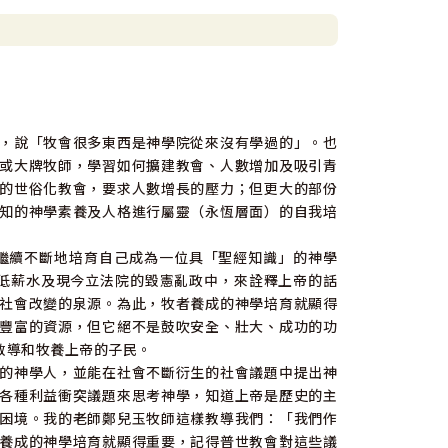
，說「牧會很多東西是神學院從來沒有學過的」。也
或大牌牧師，學習如何擴建教會、人數增加及吸引青
的世俗化教會，要求人數增長的壓力；但更大的部份
知的神學素養及人格進行屬靈（永恆層面）的自我培
繼續不斷地培育自己成為一位具「聖經知識」的神學
房價低薪水及現今立法院的毀憲亂政中，來詮釋上帝的話
社會改變的泉源。為此，牧者養成的神學培育就顯得
豐富的資源，但它絕不是鼓吹安全、壯大、成功的功
教導和牧養上帝的子民。
的神學人，並能在社會不斷衍生的社會議題中提出神
各種利益衝突議題來思考神學，知道上帝是歷史的主
困境。我的老師鄭兒玉牧師這樣教導我們：「我們作
養成的神學培育就顯得重要，記得普世教會對這些議