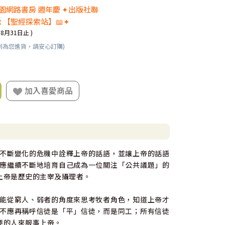
 校園網路書房 週年慶 ✦出版社聯
x 【聖經探索站】📖✦
08月31日止 )
刻為您進貨，請安心訂購)
加入喜愛商品
不斷變化的危機中詮釋上帝的話語，並讓上帝的話語
應繼續不斷地培育自己成為一位關注「公共議題」的
上帝是歷史的主宰及攝理者。
能從窮人、弱者的角度來思考牧者角色，知道上帝才
不應再稱呼信徒是「平」信徒，而是同工；所有信徒
要的人來服事上帝。