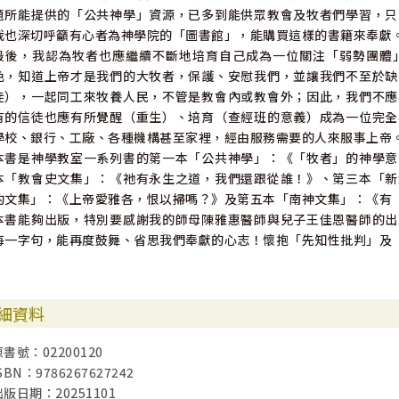
題所能提供的「公共神學」資源，已多到能供眾教會及牧者們學習，只
我也深切呼籲有心者為神學院的「圖書館」，能購買這樣的書籍來奉獻
最後，我認為牧者也應繼續不斷地培育自己成為一位關注「弱勢團體
色，知道上帝才是我們的大牧者，保護、安慰我們，並讓我們不至於缺
徒），一起同工來牧養人民，不管是教會內或教會外；因此，我們不應
有的信徒也應有所覺醒（重生）、培育（查經班的意義）成為一位完全
學校、銀行、工廠、各種機構甚至家裡，經由服務需要的人來服事上帝
本書是神學教室一系列書的第一本「公共神學」：《「牧者」的神學意
本「教會史文集」：《祂有永生之道，我們還跟從誰！》、第三本「新
約文集」：《上帝愛雅各，恨以掃嗎？》及第五本「南神文集」：《有
本書能夠出版，特別要感謝我的師母陳雅惠醫師與兒子王佳恩醫師的出
每一字句，能再度鼓舞、省思我們奉獻的心志！懷抱「先知性批判」及
細資料
原書號：02200120
SBN：9786267627242
出版日期：20251101