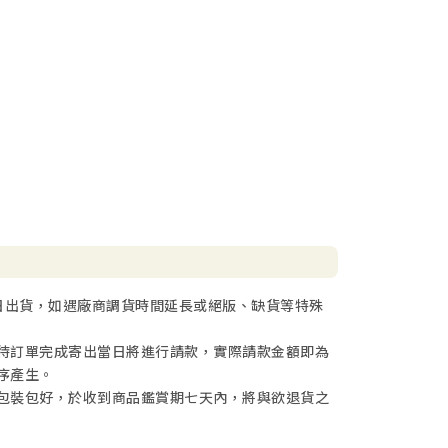
日出貨，如遇廠商調貨時間延長或絕版、缺貨等特殊
待訂單完成寄出當日將進行請款，實際請款金額即為
序產生。
包裝包好，於收到商品鑑賞期七天內，將與欲退貨之