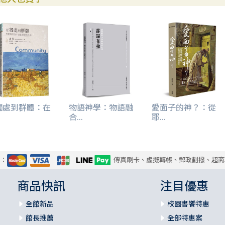
獨處到群體：在
物語神學：物語融
愛面子的神？：從
.
合...
耶...
式：
傳真刷卡、虛擬轉帳、郵政劃撥、超商
商品快訊
注目優惠
全館新品
校園書饗特惠
館長推薦
全部特惠案