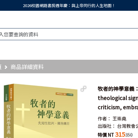
2026校園網路書房週年慶：與上帝同行的人生地圖！
頁
商品詳細資料
牧者的神學意義：
theological sig
criticism, embr
作者：
王崇堯
出版社：
台灣教會
315
特價 NT
350