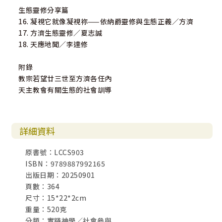
生態靈修分享篇
16. 凝視它就像凝視祢——依納爵靈修與生態正義／方濟
17. 方濟生態靈修／夏志誠
18. 天應地聞／李達修
附錄
教宗若望廿三世至方濟各任內
天主教會有關生態的社會訓導
詳細資料
原書號：LCCS903
ISBN：9789887992165
出版日期：20250901
頁數：364
尺寸：15*22*2cm
重量：520克
分類：實踐神學／社會參與