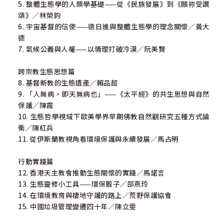
5. 整體生態學的人類學基礎——從《民族發展》到《願祢受讚
頌》／林榮鈞
6. 宇宙基督的信使——德日進與整體生態學的理念關懷／黃大
德
7. 氣候公義與人權——以情理打破冷漠／阮美賢
跨宗教生態思想篇
8. 基督新教的生態遺產／賴品超
9. 「人無病，即天無病也」——《太平經》的共生思想與自然
保護／陳霞
10. 生態哲學視域下歐美學界早期佛教自然觀研究五種方式論
衡／陳紅兵
11. 從伊斯蘭教視角看環境保護與永續發展／馬占明
行動實踐篇
12. 香港天主教會推動生態關懷的實踐／馬諾言
13. 生態靈修小工具——環保骰子／邵燕玲
14. 在環境教育與棲地守護的路上／荒野保護協會
15. 中國垃圾管理變遷四十年／陳立雯