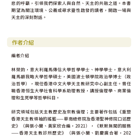
悲的呼籲，引領我們探索人與自然、天主的共融之道。本書
期望為關注環境、公義或尋求靈性啟發的讀者，開啟一場與
天主的深刻對話。
作者介紹
編者介紹
林榮鈞，意大利羅馬傳信大學哲學學士、神學學士，意大利
羅馬額我略大學哲學碩士，美國波士頓學院政治學博士（政
治哲學），現任香港中文大學天主教研究中心副主任。曾任
職香港恒生大學社會科學系助理教授，講授倫理學、商業倫
理和生死學等哲學科目。
研究領域包括天主教歷史及宗教倫理；主要著作包括《重塑
香港天主教領袖的搖籃——華南總修院及香港聖神修院口述歷
史》（與張小蘭、黃家欣合編，2021），《默默無聞的服務
——香港天主教診所歷史》（與張小蘭、劉慶廣合著，202