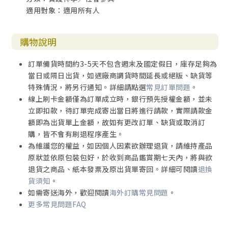
適用對象：適用所有人
購物說明
訂單備貨時間約3-5天不包含週末及國定假日，庫存足夠為
當日或隔日出貨，如遇廠商調貨時間延長或絕版、缺貨等
特殊情況，將另行通知。詳細請點選
常見訂單問題
。
線上刷卡金額僅為訂單成立時，銀行預先授權金額，並未
立即扣款，待訂單完成寄出當日將進行請款，實際請款金
額即為出貨單上金額，故如有更改訂單、缺貨或取消訂
購，皆不會有刷退程序產生。
為維護您的權益，如因個人因素欲辦理退貨，請維持產品
原狀並依原包裝包好，於收到商品鑑賞期七天內，將與欲
退貨之商品、紙本發票及原出貨單寄回。詳細可閱讀
退換
貨須知
。
如需寄送海外，歡迎閱讀
海外訂購常見問題
。
更多常見問題FAQ