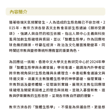
內容簡介
隨著極端天氣頻繁發生，人為造成的生態危機已不容忽視。2
015年，教宗方濟各發表天主教會首部生態通諭《願祢受讚
頌》，強調人與自然的相互依賴，指出人類中心主義與科技
濫用加劇生態破壞與貧困，並以「整體生態學」作為回應地
球危機的願景，呼籲在經濟、政治及文化層面推動變革，同
時闡述宗教與靈修傳統所應擔當的重要角色。
為回應這一挑戰，香港中文大學天主教研究中心於2024年舉
辦「整體生態學與永續發展」學術會議，邀請海內外學者從
跨宗教視角探討生態危機與永續理念。本書結集會議論文與
特邀文章，涵蓋天主教整體生態學的神學基礎、倫理實踐、
宗教對話及靈修體驗，從理論到實踐，展現天主教在回應環
境破壞及關愛貧困者上的理念與挑戰，並融入基督新教、道
教與伊斯蘭教的生態思想，呈現各宗教自然觀的連繫。
教宗方濟各的「整體生態學」，不僅是為保護自然，更是慈