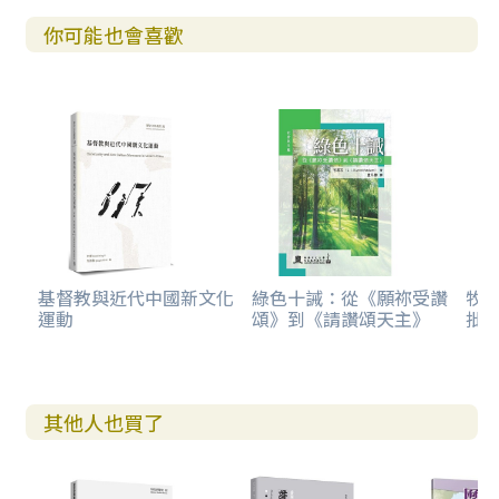
你可能也會喜歡
基督教與近代中國新文化
綠色十誡：從《願祢受讚
牧
運動
頌》到《請讚頌天主》
批
其他人也買了