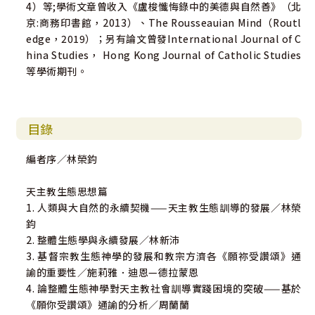
4）等;學術文章曾收入《盧梭懺悔錄中的美德與自然善》（北
京:商務印書館，2013）、The Rousseauian Mind（Routl
edge，2019）；另有論文曾發International Journal of C
hina Studies， Hong Kong Journal of Catholic Studies
等學術期刊。
目錄
編者序／林榮鈞
天主教生態思想篇
1. 人類與大自然的永續契機——天主教生態訓導的發展／林榮
鈞
2. 整體生態學與永續發展／林新沛
3. 基督宗教生態神學的發展和教宗方濟各《願祢受讚頌》通
諭的重要性／施莉雅．迪恩—德拉蒙恩
4. 論整體生態神學對天主教社會訓導實踐困境的突破——基於
《願你受讚頌》通諭的分析／周蘭蘭