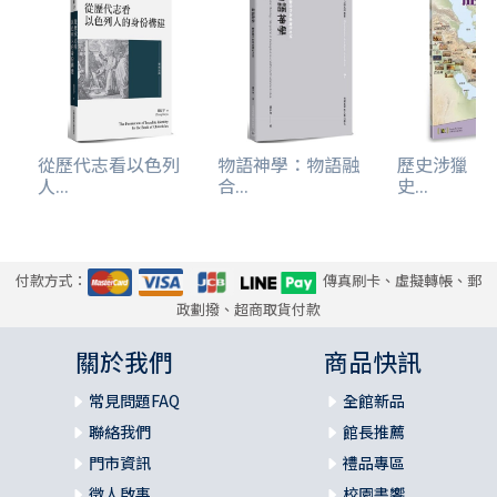
從歷代志看以色列
物語神學：物語融
歷史涉獵：
人...
合...
史...
付款方式：
傳真刷卡、虛擬轉帳、郵
政劃撥、超商取貨付款
關於我們
商品快訊
常見問題FAQ
全館新品
聯絡我們
館長推薦
門市資訊
禮品專區
徵人啟事
校園書饗