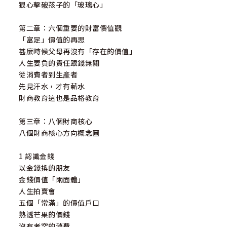
狠心擊破孩子的「玻璃心」
第二章：六個重要的財富價值觀
「富足」價值的再思
甚麼時候父母再沒有「存在的價值」
人生要負的責任跟錢無關
從消費者到生產者
先見汗水，才有薪水
財商教育這也是品格教育
第三章：八個財商核心
八個財商核心方向概念圖
1 認識金錢
以金錢換的朋友
金錢價值「兩面體」
人生拍賣會
五個「常滿」的價值戶口
熟透芒果的價錢
沒有考究的消費