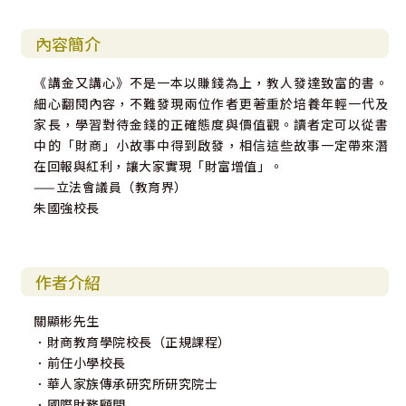
內容簡介
《講金又講心》不是一本以賺錢為上，教人發達致富的書。
細心翻閱內容，不難發現兩位作者更著重於培養年輕一代及
家長，學習對待金錢的正確態度與價值觀。讀者定可以從書
中的「財商」小故事中得到啟發，相信這些故事一定帶來潛
在回報與紅利，讓大家實現「財富增值」。
——立法會議員（教育界）
朱國強校長
作者介紹
關顯彬先生
．財商教育學院校長（正規課程）
．前任小學校長
．華人家族傳承研究所研究院士
．國際財務顧問