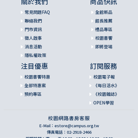
關於我們
商品快訊
常見問題FAQ
全館新品
聯絡我們
館長推薦
門市資訊
禮品專區
徵人啟事
校園書饗
消息活動
即將登場
隱私權政策
注目優惠
訂閱服務
校園書饗特惠
校園電子報
全部特惠案
《每日活水》
預約專區
《校園雜誌》
OPEN學習
校園網路書房客服
E-Mail：
estore@campus.org.tw
傳真電話：02-2918-2466