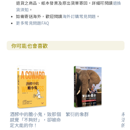
退貨之商品、紙本發票及原出貨單寄回。詳細可閱讀
退換
不怕一萬、只怕萬一
貨須知
。
守護的承諾
如需寄送海外，歡迎閱讀
海外訂購常見問題
。
保險——愛與責任的守護者
更多常見問題FAQ
8 增值金錢
我的甲蟲不一樣
你可能也會喜歡
孩子可以「蝕」得起嗎？
夢想成真
帶著祝福學投資
第四章：嘉賓感言
爸爸教理財 何基佑
給父母的五個財商錦囊 莊子霖
家庭財商迷思 陳茂偉博士
追求性價比拒絕不必要的消費 盧偉成總校長
酒醡中的膽小鬼，致那個
繁衍的象群
永恆
感覺「不夠好」，卻被命
活隨
定大能的你！
的