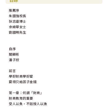
目錄
推薦序
朱國強校長
狄志遠博士
余綺華女士
劉國明先生
自序
關顯彬
潘子欣
前言
學好財商學好愛
窮得只給孩子金錢
第一章：何謂「財商」
財商教育的重要
受人以魚，不如授人以漁