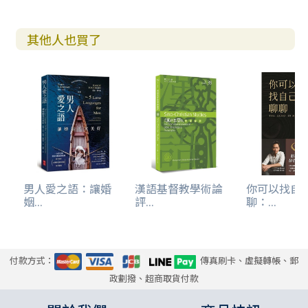
附錄
三至十五歲財商能力與生活實踐架構表
其他人也買了
後記
財商教育學院主席羅狄倫
介紹
財商教育學院
財商教育慈善基金會
男人愛之語：讓婚
漢語基督教學術論
你可以找自
姻...
評...
聊：...
付款方式：
傳真刷卡、虛擬轉帳、郵
政劃撥、超商取貨付款