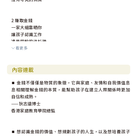
2 賺取金錢
一家大細靠晒你
讓孩子認識工作
凌晨四點的洛杉磯
看更多
經歷刻苦才會更富
零用錢——俾定唔俾？要定唔要？
點只「零用錢」咁簡單
內容連載
家務真的「有價」？
愛家更愛家人何來服務費？
⏹︎ 金錢不僅僅是物質的象徵，它與家庭、友情和自我價值息
一分換一蚊的動力
息相關理解金錢的本質，能幫助孩子在建立人際關係時更加
一分成績，一元獎勵？
自信和成熟。
——狄志遠博士
香港家庭教育學院總監
3 儲蓄金錢
別走近那間玩具店
孩子人生的第一個成就
⏹︎ 想認識金錢的價值、想規劃孩子的人生，以及想培養孩子
仿如「黑洞」的錢箱