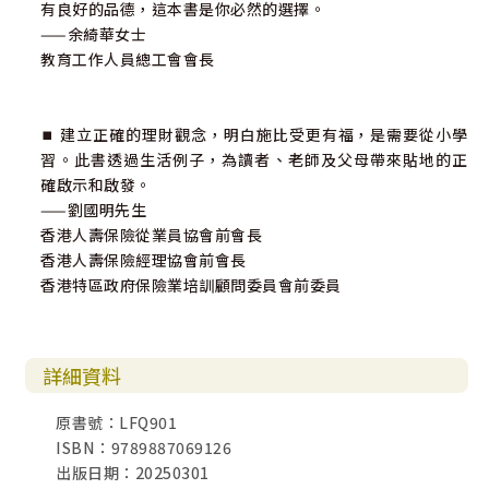
有良好的品德，這本書是你必然的選擇。
一生愛上儲蓄的點子
——余綺華女士
小女孩．大夢想
教育工作人員總工會會長
SMART 儲蓄法
⏹︎ 建立正確的理財觀念，明白施比受更有福，是需要從小學
4 消費金錢
習。此書透過生活例子，為讀者、老師及父母帶來貼地的正
絕頂的美食麵包
確啟示和啟發。
麵包與漢堡包
——劉國明先生
我有多少對鞋子？
香港人壽保險從業員協會前會長
孩子的四對鞋子
香港人壽保險經理協會前會長
書包比賽
香港特區政府保險業培訓顧問委員會前委員
父母擁有的，孩子亦可以擁有？
借定唔借？
孩子是「大慈善家」，怎辦？
隨波逐流的鞋子
詳細資料
一件牛仔褸的理財哲學
原書號：LFQ901
ISBN：9789887069126
5 分享金錢
出版日期：20250301
分享布公仔的快樂