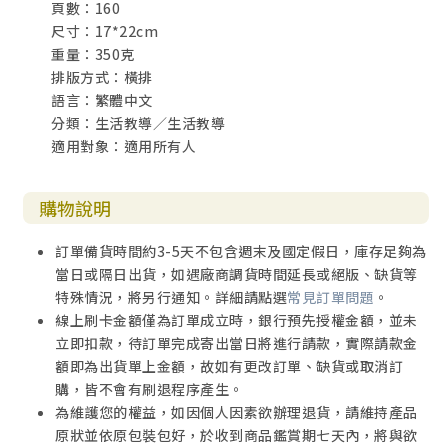
頁數：160
「給一半，取一半」的樂趣
尺寸：17*22cm
隱形慈善家
重量：350克
錢給真正有需要的人才有用
排版方式：橫排
《飢餓》後的珍惜
語言：繁體中文
感性、理性培養孩子分享品格
分類：生活教導／生活教導
適用對象：適用所有人
6 預算金錢
購物說明
生日快樂一天遊
一家旅遊學規劃
訂單備貨時間約3-5天不包含週末及國定假日，庫存足夠為
溜走了的金色利是
當日或隔日出貨，如遇廠商調貨時間延長或絕版、缺貨等
愛意滿滿的「護身符」
特殊情況，將另行通知。詳細請點選
常見訂單問題
。
「表愛心見真情」的利是錢
線上刷卡金額僅為訂單成立時，銀行預先授權金額，並未
每月電費知多少？
立即扣款，待訂單完成寄出當日將進行請款，實際請款金
家庭開支非禁忌
額即為出貨單上金額，故如有更改訂單、缺貨或取消訂
購，皆不會有刷退程序產生。
為維護您的權益，如因個人因素欲辦理退貨，請維持產品
7 保護金錢
原狀並依原包裝包好，於收到商品鑑賞期七天內，將與欲
他的單車遺失了