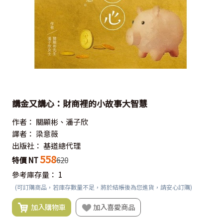
講金又講心：財商裡的小故事大智慧
作者：
關顯彬、潘子欣
譯者：
梁意薇
出版社：
基道總代理
558
特價 NT
620
參考庫存量：
1
(可訂購商品，若庫存數量不足，將於結帳後為您進貨，請安心訂購)
加入購物車
加入喜愛商品