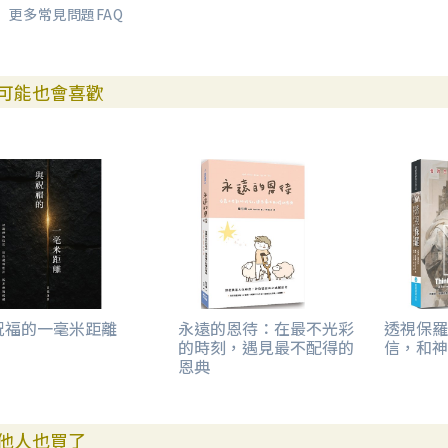
更多常見問題FAQ
可能也會喜歡
祝福的一毫米距離
永遠的恩待：在最不光彩
透視保羅
的時刻，遇見最不配得的
信，和神
恩典
他人也買了