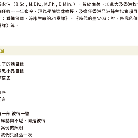
張永信（B.Sc., M.Div., M.Th., D.Min. ），曾於南美、
院任教十一年迄今，現為學院榮休教授，及擔任香港亞洲歸主協會項目
徒：看懂保羅、淬煉生命的34堂課》、《時代的星火03：祂，是我的
堂課》等。
錄
末了的話目錄
靈思小品目錄
簡寫表
自序
前言
第一部 彼得一瞥
1 顯赫與不堪，同是彼得
2 案例的照明
3 我們只能活一次