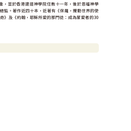
加拿大及香港牧會，並於香港建道神學院任教十一年，後於恩福神學
總監。著作近四十本，近著有《保羅，攪動世界的使
傳奇》及《約翰，耶穌所愛的那門徒：成為蒙愛者的30