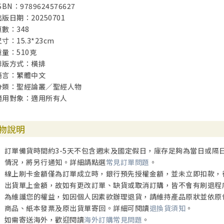
SBN：9789624576627
29 認識三一的神：聖靈篇
出版日期：20250701
頁數：348
第九部 在恩典和知識上長進：彼得後書
寸：15.3*23cm
30 導論：作者身分
重量：510克
31 成長的重要：全書主題（一）
排版方式：橫排
32 假教師的謬誤：全書主題（二）
語言：繁體中文
分類：聖經論叢／聖經人物
第十部 結語：投入彼得的世界，感知父神的作為
適用對象：適用所有人
33 彼得在示範
34 「母親地球」
35 我們的生活
物說明
36 何謂教育
訂單備貨時間約3-5天不包含週末及國定假日，庫存足夠為當日或隔
附錄：軟弱者的回憶—— 重讀馬可福音
情況，將另行通知。詳細請點選
常見訂單問題
。
註釋
線上刷卡金額僅為訂單成立時，銀行預先授權金額，並未立即扣款，
出貨單上金額，故如有更改訂單、缺貨或取消訂購，皆不會有刷退程
為維護您的權益，如因個人因素欲辦理退貨，請維持產品原狀並依原
商品、紙本發票及原出貨單寄回。詳細可閱讀
退換貨須知
。
如需寄送海外，歡迎閱讀
海外訂購常見問題
。