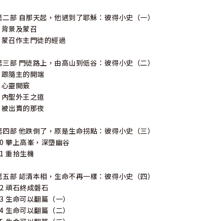
第二部 自那天起，他遇到了耶穌：彼得小史（一）
4 背景及蒙召
5 蒙召作主門徒的經過
第三部 門徒路上，由高山到低谷：彼得小史（二）
6 跟隨主的開端
7 心靈開竅
8 內聖外王之道
9 被出賣的那夜
第四部 他跌倒了，原是生命拐點：彼得小史（三）
10 攀上高峯，深墮幽谷
11 重拾生機
第五部 認清本相，生命不再一樣：彼得小史（四）
12 頑石終成磐石
13 生命可以翻篇（一）
14 生命可以翻篇（二）