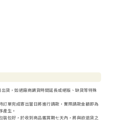
日出貨，如遇廠商調貨時間延長或絕版、缺貨等特殊
待訂單完成寄出當日將進行請款，實際請款金額即為
序產生。
包裝包好，於收到商品鑑賞期七天內，將與欲退貨之