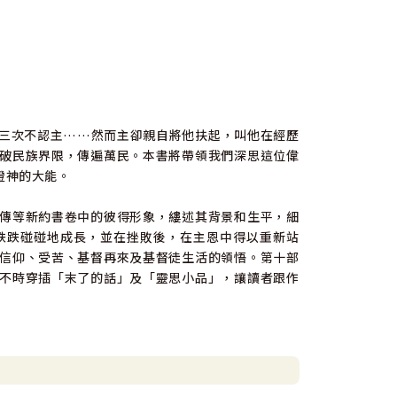
三次不認主……然而主卻親自將他扶起，叫他在經歷
破民族界限，傳遍萬民。本書將帶領我們深思這位偉
證神的大能。
傳等新約書卷中的彼得形象，縷述其背景和生平，細
跌跌碰碰地成長，並在挫敗後，在主恩中得以重新站
信仰、受苦、基督再來及基督徒生活的領悟。第十部
不時穿插「末了的話」及「靈思小品」，讓讀者跟作