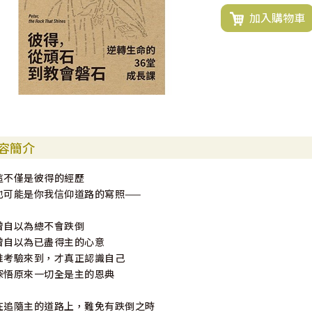
加入購物車
容簡介
這不僅是彼得的經歷
也可能是你我信仰道路的寫照——
曾自以為總不會跌倒
曾自以為已盡得主的心意
惟考驗來到，才真正認識自己
深悟原來一切全是主的恩典
在追隨主的道路上，難免有跌倒之時