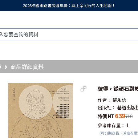
2026校園網路書房週年慶：與上帝同行的人生地圖！
頁
商品詳細資料
彼得，從頑石到
作者：
張永信
出版社：
基道出版
639
特價 NT
710
參考庫存量：
1
(可訂購商品，若庫存