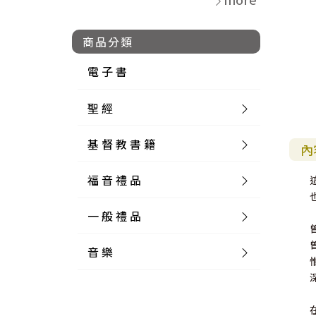
商品分類
電 子 書
聖 經
基 督 教 書 籍
新 舊 約 聖 經
內
福 音 禮 品
簡 體 聖 經
聖 經 論 叢
和 合 本
一 般 禮 品
英 文 聖 經
神 學 類
福 音 飾 品 配 件
和 合 本 標 點
參 考 書 工 具 書
音 樂
外 文 聖 經
實 踐 神 學
福 音 家 飾 用 品
一 般 卡 片
新 標 點 和 合 本
K J V
摩 西 五 經
系 統 神 學
福 音 項 鍊
讀 經 法
中 外 文 聖 經
教 會 歷 史
福 音 生 活 雜 貨
一 般 文 具
詩 本 樂 譜
和 合 本 修 訂 版
E S V
歷 史 書
神 、 創 造
宣 教 差 傳
福 音 耳 環 / 耳 夾
福 音 桌 飾 品
萬 用 卡
釋 經 法
創 世 記