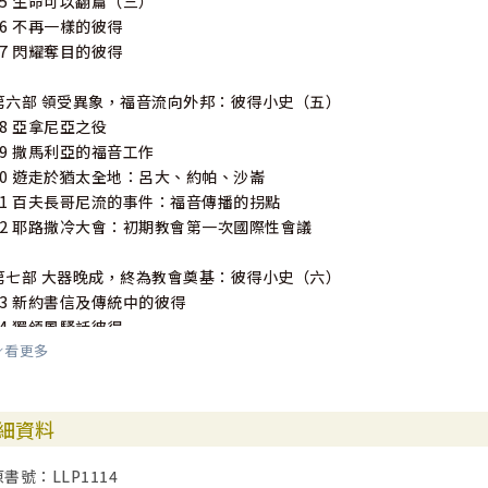
15 生命可以翻篇（三）
16 不再一樣的彼得
17 閃耀奪目的彼得
第六部 領受異象，福音流向外邦：彼得小史（五）
18 亞拿尼亞之役
19 撒馬利亞的福音工作
20 遊走於猶太全地：呂大、約帕、沙崙
21 百夫長哥尼流的事件：福音傳播的拐點
22 耶路撒冷大會：初期教會第一次國際性會議
第七部 大器晚成，終為教會奠基：彼得小史（六）
23 新約書信及傳統中的彼得
24 獨領風騷話彼得
看更多
第八部 受苦的見證人之榮耀：彼得前書
25 導論：作者與受書人
細資料
26 苦難的意義：全書主題（一）
27 踐行信、望、愛及認識三一的神：全書主題（二）
原書號：LLP1114
28 認識三一的神：聖子篇