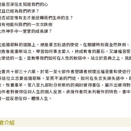
但是否深信主知道我們的心
並且已經為我們祈求？
是否認定惟有主才是逆轉我們生命的主？
惟有祂能叫我們的一次次跌倒
化作神手中一堂堂的成長課？
在追隨耶穌的道路上，總是豪言壯語的使徒，在關鍵時刻竟全然跌倒，
挫敗後能重新站立，學習如何事主愛人，終成教會的基石，又讓福音突
大使徒的一生，並教導我們如何在人性的軟弱中，站立於恩典之上，見
全書共十部三十六章，於第一至七部作者替讀者梳理出福音書和使徒行
訴這位立志要追隨耶穌，至死不渝的門徒，如何在失言失誤失語中，
立，牧養羣羊。第八至九部則分析新約的兩封彼得書信，展示出彼得對
乃作者對彼得信仰人生的個人反思。承接作者同系列著作的特色，書中
者一起反思信仰，體悟人生。
者介紹