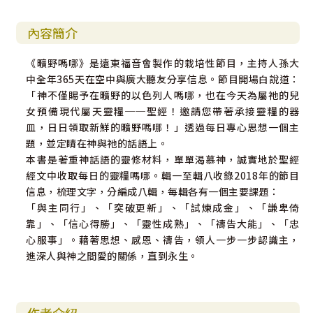
內容簡介
《曠野嗎哪》是遠東福音會製作的栽培性節目，主持人孫大
中全年365天在空中與廣大聽友分享信息。節目開場白說道：
「神不僅賜予在曠野的以色列人嗎哪，也在今天為屬祂的兒
女預備現代屬天靈糧──聖經！邀請您帶著承接靈糧的器
皿，日日領取新鮮的曠野嗎哪！」透過每日專心思想一個主
題，並定睛在神與祂的話語上。
本書是著重神話語的靈修材料，單單渴慕神，誠實地於聖經
經文中收取每日的靈糧嗎哪。輯一至輯八收錄2018年的節目
信息，梳理文字，分編成八輯，每輯各有一個主要課題：
「與主同行」、「突破更新」、「試煉成金」、「謙卑倚
靠」、「信心得勝」、「靈性成熟」、「禱告大能」、「忠
心服事」。藉著思想、感恩、禱告，領人一步一步認識主，
進深人與神之間愛的關係，直到永生。