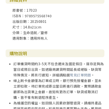
原書號：17023
ISBN：9789575568740
出版日期：20250801
尺寸：14.8x21cm
分類：生命造就／靈修
適用對象：適用所有人
購物說明
訂單備貨時間約3-5天不包含週末及國定假日，庫存足夠為
當日或隔日出貨，如遇廠商調貨時間延長或絕版、缺貨等
特殊情況，將另行通知。詳細請點選
常見訂單問題
。
線上刷卡金額僅為訂單成立時，銀行預先授權金額，並未
立即扣款，待訂單完成寄出當日將進行請款，實際請款金
額即為出貨單上金額，故如有更改訂單、缺貨或取消訂
購，皆不會有刷退程序產生。
為維護您的權益，如因個人因素欲辦理退貨，請維持產品
原狀並依原包裝包好，於收到商品鑑賞期七天內，將與欲