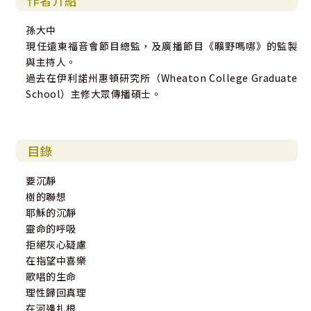
作者介紹
孫大中
現任遠東福音會節目總監，及廣播節目《曠野嗎哪》的監製
與主持人。
過去在伊利諾州惠頓研究所（Wheaton College Graduate
School）主修大眾傳播碩士。
目錄
要沉靜
樹的聯想
耶穌的沉靜
靈命的呼吸
拒絕灰心疑慮
在指望中喜樂
歌唱的生命
理性歸回真理
在河邊扎根