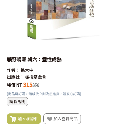
曠野嗎哪.輯六：靈性成熟
作者：
孫大中
出版社：
橄欖基金會
315
特價 NT
350
(商品可訂購，結帳後立刻為您進貨，請安心訂購)
調貨說明
加入購物車
加入喜愛商品