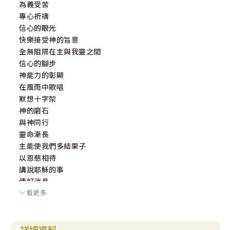
為義受苦
專心祈禱
信心的眼光
快樂接受神的旨意
全無阻隔在主與我靈之間
信心的腳步
神能力的彰顯
在風雨中歌唱
默想十字架
神的磨石
與神同行
靈命漸長
主能使我們多結果子
以恩慈相待
講說耶穌的事
傳好消息
看更多
主的喜樂
詳細資料