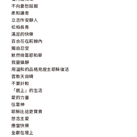
不向憂愁屈服
柔和謙卑
立志作安靜人
松柏長青
滿足的快樂
百合花在荊棘內
獨自忍受
默然倚靠耶和華
我靈鎮靜
用溫和的品格見證主耶穌復活
雲散天自晴
不要計較
「居上」的生活
愛的力量
信靠神
耶穌比這更寶貴
想念主愛
應當快樂
全獻在壇上