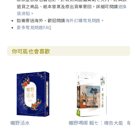
退貨之商品、紙本發票及原出貨單寄回。詳細可閱讀
退換
貨須知
。
如需寄送海外，歡迎閱讀
海外訂購常見問題
。
更多常見問題FAQ
你可能也會喜歡
曠野活水
曠野嗎哪 輯七：禱告大能
每日