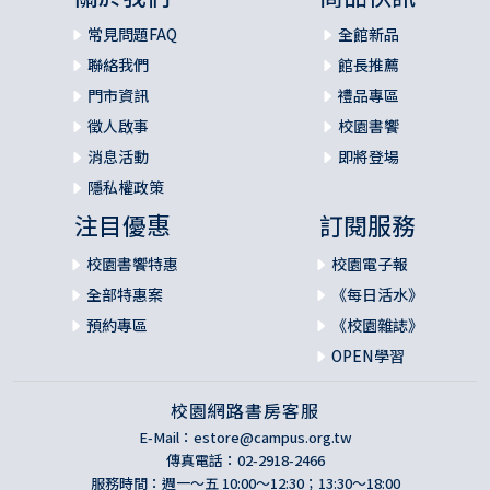
常見問題FAQ
全館新品
聯絡我們
館長推薦
門市資訊
禮品專區
徵人啟事
校園書饗
消息活動
即將登場
隱私權政策
注目優惠
訂閱服務
校園書饗特惠
校園電子報
全部特惠案
《每日活水》
預約專區
《校園雜誌》
OPEN學習
校園網路書房客服
E-Mail：
estore@campus.org.tw
傳真電話：02-2918-2466
服務時間：週一～五 10:00～12:30；13:30～18:00