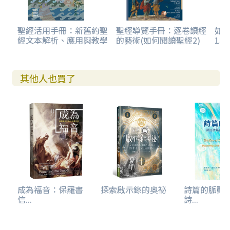
聖經活用手冊：新舊約聖
聖經導覽手冊：逐卷讀經
如
經文本解析、應用與教學
的藝術(如何閱讀聖經2)
13
其他人也買了
成為福音：保羅書
探索啟示錄的奧祕
詩篇的脈動
信...
詩...