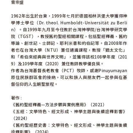
曾宗盛
1962年出生於台東，1999年七月於德國柏林洪堡大學獲得神
學博士學位（Dr. theol. Humboldt-Universität zu Berli
n）。自1999年九月至今任教於台灣神學院/台灣神學研究學
院（TGST），教授舊約聖經相關課程，包括聖經釋義、舊約
導論、創世記、士師記、耶利米書和約伯記等。自2008年作
者也在台灣大學（NTU）兼任通識課程，教授「猶太文化」
和「希伯來經典與世界文明」，並獲得該校108學年度（201
9）及109學年度（2020）兼任教師教學優良獎。
作者為台灣基督長老教會（PCT）牧師，感謝Pinuyumayan
原住民族群區會的接納，可以和族人與朋友們一起參與在基
督信仰的人生朝聖旅程。
著作 :
《舊約聖經釋義—方法步驟與實例應用》（2021）
《五經：文學特色、經文形成、神學主題與後續詮釋影響》
（2024）
《舊約聖經歷史書：文學特色、經文形成、神學主題與後續
詮釋影響》（2024）