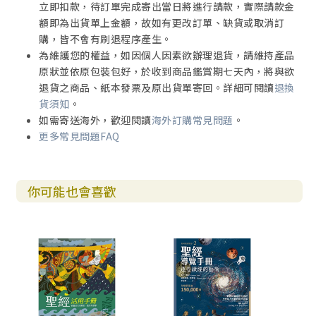
立即扣款，待訂單完成寄出當日將進行請款，實際請款金
額即為出貨單上金額，故如有更改訂單、缺貨或取消訂
購，皆不會有刷退程序產生。
為維護您的權益，如因個人因素欲辦理退貨，請維持產品
原狀並依原包裝包好，於收到商品鑑賞期七天內，將與欲
退貨之商品、紙本發票及原出貨單寄回。詳細可閱讀
退換
貨須知
。
如需寄送海外，歡迎閱讀
海外訂購常見問題
。
更多常見問題FAQ
你可能也會喜歡