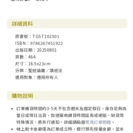
詳細資料
原書號：TGST202501
ISBN：9786267451922
出版日期：20250801
頁數：464
尺寸：16.5x23cm
分類：聖經論叢／讀經法
適用對象：適用所有人
購物說明
訂單備貨時間約3-5天不包含週末及國定假日，庫存足夠為
當日或隔日出貨，如遇廠商調貨時間延長或絕版、缺貨等
特殊情況，將另行通知。詳細請點選
常見訂單問題
。
線上刷卡金額僅為訂單成立時，銀行預先授權金額，並未