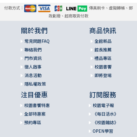
付款方式：
傳真刷卡、虛擬轉帳、郵
政劃撥、超商取貨付款
關於我們
商品快訊
常見問題FAQ
全館新品
聯絡我們
館長推薦
門市資訊
禮品專區
徵人啟事
校園書饗
消息活動
即將登場
隱私權政策
注目優惠
訂閱服務
校園書饗特惠
校園電子報
全部特惠案
《每日活水》
預約專區
《校園雜誌》
OPEN學習