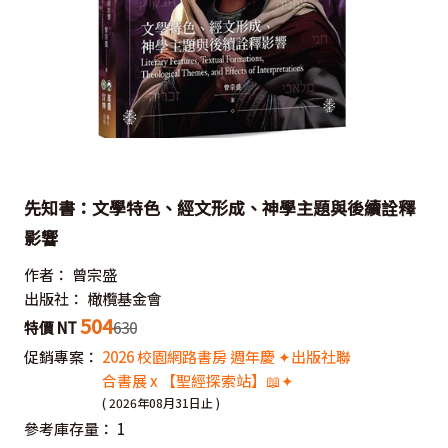
先知書：文學特色、經文形成、神學主題與後續詮釋
影響
作者：
曾宗盛
出版社：
橄欖基金會
504
特價 NT
630
促銷專案：
2026 校園網路書房 週年慶 ✦出版社聯
合書展 x 【聖經探索站】📖✦
( 2026年08月31日止 )
參考庫存量：
1