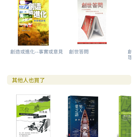
應對「星光與時間」問題的五種可能的創造論機制（延伸討
論）
創造或進化--事實或意見
創世答問
創世
理
其他人也買了