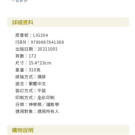
看更多
以相對方式來讀取現有放射性日期可行嗎？（延伸討論二）
第7章 「放射性定年法」迴避不了的各種問題
詳細資料
常遭違反的主要前置假設
採用多於種定年法，結果即能彼此印證嗎？
原書號：LIG204
放射性定年法必須「符合」地質學與化石層序
ISBN：9789887841388
本章小結
出版日期：20211001
頁數：172
第8章 「碳14定年法」又是否適用呢？
尺寸：15.4*23cm
「碳14」是如何形成的？
重量：310克
「碳14」變回「氮14」
排版方式：橫排
「碳14」只能為「年輕碳物質」定年
語言：繁體中文
若超過十萬年，殘餘「碳14」已不可測
裝訂方式：平裝
煤炭內含「碳14」
印刷方式：全彩印刷
鑽石內亦蘊含「碳14」
分類：神學類／護教學
面對世俗反對聲音的回應
適用對象：適用所有人
「碳14」與聖經創造論模式完全配合
第9章 有些事物的重要性遠超你的想像！
購物說明
為何如今顯得重要？