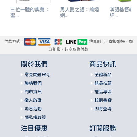
三位一體的奧義：
男人愛之語：讓婚
漢語基督教
聖...
姻...
評...
付款方式：
傳真刷卡、虛擬轉帳、郵
政劃撥、超商取貨付款
關於我們
商品快訊
常見問題FAQ
全館新品
聯絡我們
館長推薦
門市資訊
禮品專區
徵人啟事
校園書饗
消息活動
即將登場
隱私權政策
注目優惠
訂閱服務