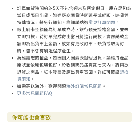
聖經中許多主要教義皆源於《創世記》1-11章
訂單備貨時間約3-5天不包含週末及國定假日，庫存足夠為
該從歷史中汲取教訓
當日或隔日出貨，如遇廠商調貨時間延長或絕版、缺貨等
地球年輕的時空是破解過去懸謎的關鍵
特殊情況，將另行通知。詳細請點選
常見訂單問題
。
線上刷卡金額僅為訂單成立時，銀行預先授權金額，並未
第10章 把「深邃時間」強行塞進聖經內
立即扣款，待訂單完成寄出當日將進行請款，實際請款金
缺乏分辨能力及遭到朋輩壓力
額即為出貨單上金額，故如有更改訂單、缺貨或取消訂
基督教對真理的看法備受很制
購，皆不會有刷退程序產生。
把「深邃時間」塞入《創世記》1-11章內
為維護您的權益，如因個人因素欲辦理退貨，請維持產品
短視狀況延至今日
原狀並依原包裝包好，於收到商品鑑賞期七天內，將與欲
潮流幸好正在逆轉中！
退貨之商品、紙本發票及原出貨單寄回。詳細可閱讀
退換
貨須知
。
附錄 「星光與時間」疑團及年輕宇宙
如需寄送海外，歡迎閱讀
海外訂購常見問題
。
「星光與時間」疑團
更多常見問題FAQ
世俗科學家亦需面對牽涉光傳遞的時間疑團
我們怎麼知道眾星離地球的測距是正確？
創造論者曾提出的數種理論
你可能也會喜歡
反映太陽系是年輕的證據
環繞「星雲假說」的疑團
「大爆炸」模型