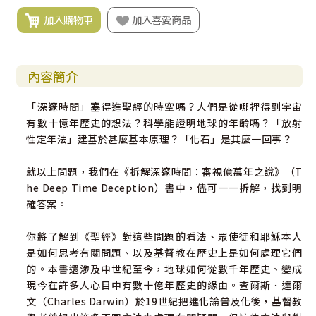
加入購物車
加入喜愛商品
內容簡介
「深邃時間」塞得進聖經的時空嗎？人們是從哪裡得到宇宙
有數十憶年歷史的想法？科學能證明地球的年齡嗎？「放射
性定年法」建基於甚麼基本原理？「化石」是其麼一回事？
就以上問題，我們在《拆解深邃時間：審視億萬年之說》（T
he Deep Time Deception）書中，儘可一一拆解，找到明
確答案。
你將了解到《聖經》對這些問題的看法、眾使徒和耶穌本人
是如何思考有關問題、以及基督教在歷史上是如何處理它們
的。本書還涉及中世紀至今，地球如何從數千年歷史、變成
現今在許多人心目中有數十億年歷史的緣由。查爾斯．達爾
文（Charles Darwin）於19世紀把進化論普及化後，基督教