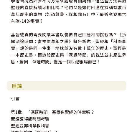
學者曾提出許多不同方法來處理有關疑問，但這些方法與對
聖經的直接解讀可相比嗎？他們又是如何回應在據稱有數百
萬年歷史的事物（如恐龍骨、煤和鑽石）中，最近竟發現含
有碳-14的事實？
基督徒真的需要閱讀本書以裝備自己回應相關挑戰嗎？《拆
解深邃時間：審視億萬年之說》將告訴你，聖經和「科學事
實」說的是同一件事：地球並沒有數十萬年的歷史。聖經是
一本歷史書，而這段歷史與「深邃時間」的說法並未產生矛
盾，蓋因「深邃時間」僅是一個世紀騙局而已！
目錄
引言
第1章 「深邃時間」塞得進聖經的時空嗎？
聖經經得起時間考驗
聖經並非科學教科書