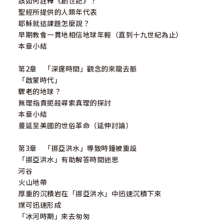
該如何詮釋《創世記》？
聖經所提供的人類年代表
耶穌就這課題怎麼說？
早期教會一貫地相信地球年輕（直到十九世紀為止）
本章小結
第2章 「深邃時間」觀念的來龍去脈
「啟蒙時代」
驟老的地球？
無理指責扼殺尋索真理的探討
本章小結
蔓延至美國的世俗革命（延伸討論）
第3章 「挪亞洪水」導致時鐘被重設
「挪亞洪水」有助解答時間迷思
河谷
火山地帶
厚重的沉積岩在「挪亞洪水」中迅速沉積下來
煤可迅速形成
「冰河時期」來去匆匆