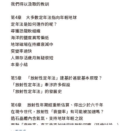
我們得以汲取的教訓
第4章 大多數定年法指向年輕地球
定年法是如何運作的呢？
尋獲恐龍軟組織
海洋的鹽度異常偏低
地球磁場在持續衰減中
突變率過快
人類存活歲月無疑很短
本章小結
第5章 「放射性定年法」建基於甚麼基本原理？
「放射性定年法」牽涉許多假設
「放射性定年法」的發展史
第6章 放射性年期經重新估算、得出少於六千年
在現今世代，放射性「衰變率」有可能被加速嗎？
鋯石晶體內含氦氣，支持地球年輕之說
面對「衰變率」真正能否加速的挑戰和回應（延伸討論一）