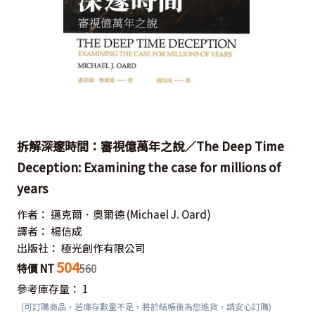
拆解深邃時間：審視億萬年之說／The Deep Time
Deception: Examining the case for millions of
years
作者：
邁克爾．奧爾德
(Michael J. Oard)
譯者：
楊信成
出版社：
極光創作有限公司
504
特價 NT
560
參考庫存量：
1
(可訂購商品，若庫存數量不足，將於結帳後為您進貨，請安心訂購)