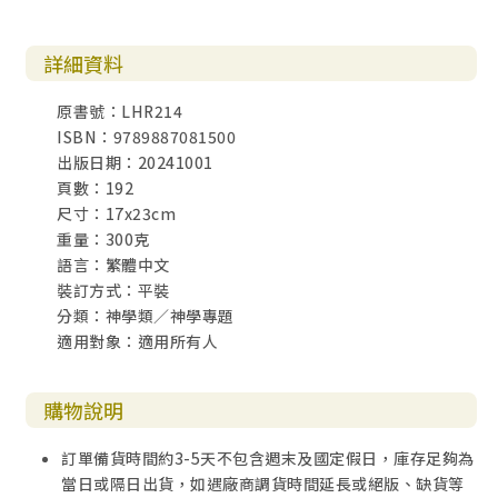
詳細資料
原書號：LHR214
ISBN：9789887081500
出版日期：20241001
頁數：192
尺寸：17x23cm
重量：300克
語言：繁體中文
裝訂方式：平裝
分類：神學類／神學專題
適用對象：適用所有人
購物說明
訂單備貨時間約3-5天不包含週末及國定假日，庫存足夠為
當日或隔日出貨，如遇廠商調貨時間延長或絕版、缺貨等