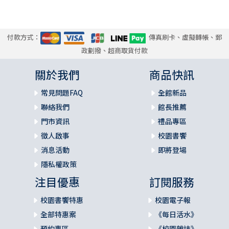
付款方式：
傳真刷卡、虛擬轉帳、郵
政劃撥、超商取貨付款
關於我們
商品快訊
常見問題FAQ
全館新品
聯絡我們
館長推薦
門市資訊
禮品專區
徵人啟事
校園書饗
消息活動
即將登場
隱私權政策
注目優惠
訂閱服務
校園書饗特惠
校園電子報
全部特惠案
《每日活水》
預約專區
《校園雜誌》