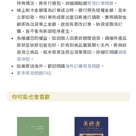
特殊情況，將另行通知。詳細請點選
常見訂單問題
。
線上刷卡金額僅為訂單成立時，銀行預先授權金額，並未
立即扣款，待訂單完成寄出當日將進行請款，實際請款金
額即為出貨單上金額，故如有更改訂單、缺貨或取消訂
購，皆不會有刷退程序產生。
為維護您的權益，如因個人因素欲辦理退貨，請維持產品
原狀並依原包裝包好，於收到商品鑑賞期七天內，將與欲
退貨之商品、紙本發票及原出貨單寄回。詳細可閱讀
退換
貨須知
。
如需寄送海外，歡迎閱讀
海外訂購常見問題
。
更多常見問題FAQ
你可能也會喜歡