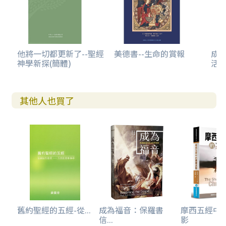
他將一切都更新了--聖經
美德書--生命的賞報
成
神學新探(簡體)
活
其他人也買了
舊約聖經的五經-從...
成為福音：保羅書
摩西五經中
信...
影