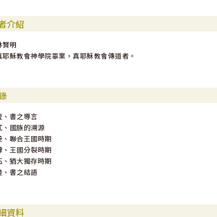
者介紹
林賢明
真耶穌教會神學院畢業，真耶穌教會傳道者。
錄
壹、書之導言
貳、國族的溯源
叁、聯合王國時期
肆、王國分裂時期
伍、猶大獨存時期
陸、書之結語
細資料