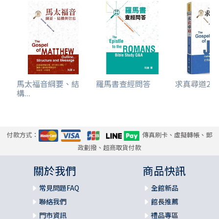
33 馬太福音16:21-17:8 耶穌預言受害，再臨與登山變像
34 馬太福音17:9-27 醫治癲癇孩子，魚口得稅銀
35 馬太福音18:1-14 論教會(1) 天國裡誰是最大，絆倒人的有
禍了，
馬太福音綱要、結
羅馬書查經問答
求真尋道2：約
構...
尋回迷羊的喜樂
36 馬太福音18:15-35 論教會 (2) 教會的捆綁與釋放，弟兄的
饒恕與憐憫
付款方式：
傳真刷卡、虛擬轉帳、郵
政劃撥、超商取貨付款
37 馬太福音19:1-15 論摩西的休妻之例，主耶穌祝福小孩子
關於我們
商品快訊
38 馬太福音19:16-30 主耶穌論財富與進天國
常見問題FAQ
全館新品
聯絡我們
館長推薦
39 馬太福音20:1-16 葡萄園的比喩
門市資訊
禮品專區