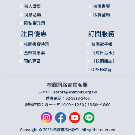
40 馬太福音20:17-34 為首當作眾人僕，出城醫治兩瞎子
徵人啟事
校園書饗
消息活動
即將登場
41 馬太福音21:1-17 主榮耀進城與潔淨聖殿
隱私權政策
42 馬太福音21:18-32 耶穌咒詛果樹，回答領袖的質問，遵行
注目優惠
訂閱服務
父命的比喩
校園書饗特惠
校園電子報
43 馬太福音21:33-46 惡園戶的比喩
全部特惠案
《每日活水》
預約專區
《校園雜誌》
44 馬太福音22:1-14 王為兒子娶親的比喩
OPEN學習
45 馬太福音22:15-33 耶穌論納稅與復活
校園網路書房客服
E-Mail：
estore@campus.org.tw
46 馬太福音22:34-23:12 最大的誡命與大衛的子孫
傳真電話：02-2918-2466
服務時間：週一～五 10:00～12:30；13:30～18:00
47 馬太福音23:13-36 文士與法利賽人的七禍
48 馬太福音23:37-24:14 橄欖山講論(1) 為耶路撒冷哀傷，主
再降臨的預兆
Copyright © 2026 校園書房出版社. All rights reserved