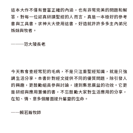
這本大作不僅有豐富正確的內涵，也有非常完美的問題和解
答，對每一位認真研讀聖經的人而言，真是一本極好的參考
書與工具書。求神大大使用這書，好造就許許多多主內弟兄
姊妹與牧者。
───范大陵長老
今天教會查經常犯的毛病，不是只注重聖經知識，就是只強
調生活分享。本書針對經文提供不同的優質問題，除引發人
的興趣，更鼓勵組員參與討論，達到集思廣益的功效。它更
是研經與應用兼備的書，不忘鼓勵大家對生活應用的分享，
在知、情、意多個層面提升屬靈的生命。
──賴若瀚牧師