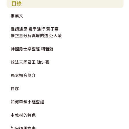
目錄
推薦文
邊讀邊思 邊學邊行 黃子嘉
按正意分解真理的道 范大陵
神國勇士樂查經 賴若瀚
效法天國君王 陳少豪
馬太福音簡介
自序
如何帶領小組查經
本教材的特色
如何運用本書