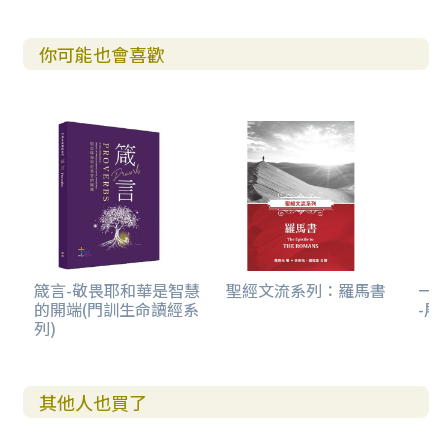
26 馬太福音13:1-23 天國的比喩(1) 撒種的比喩
你可能也會喜歡
27 馬太福音13:24-53 天國的比喩(2) 稗子，芥菜種，麵酵，
寶藏，珍珠，
收網，文士受教的比喩208
28 馬太福音13:54-14:12 耶穌在家鄉被厭棄，約翰被希律王
斬殺
29 馬太福音14:13-36 五餅二魚與水上行走
箴言-敬畏耶和華是智慧
聖經文流系列：羅馬書
一步
的開端(門訓生命讀經系
-展
30 馬太福音15:1-20 主論禮儀的潔淨與心裡的污穢
列)
31 馬太福音15:21-39 主醫治迦南婦人之女，七餅數魚餵飽四
千人
其他人也買了
32 馬太福音16:1-20 主責備宗教領袖，彼得承認主身分，主
論彼得與教會