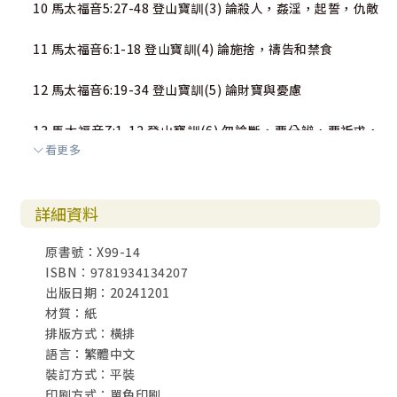
10 馬太福音5:27-48 登山寶訓(3) 論殺人，姦淫，起誓，仇敵
11 馬太福音6:1-18 登山寶訓(4) 論施捨，禱告和禁食
12 馬太福音6:19-34 登山寶訓(5) 論財寶與憂慮
13 馬太福音7:1-12 登山寶訓(6) 勿論斷，要分辨，要祈求，
看更多
善待人
14 馬太福音7:13-29 登山寶訓(7) 八種結局
詳細資料
15 馬太福音8:1-17 耶穌醫治各種疾病
原書號：X99-14
ISBN：9781934134207
16 馬太福音8:18-34 跟從耶穌的困難，耶穌平靜風與海，趕
出版日期：20241201
鬼入豬群
材質：紙
排版方式：橫排
17 馬太福音9:1-13 耶穌醫治癱子與呼召馬太
語言：繁體中文
裝訂方式：平裝
18 馬太福音9:14-26 新舊難合的比喩，醫治血漏婦人與救活
印刷方式：單色印刷
閨女