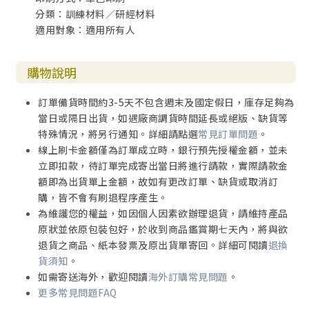
分類：訓練材料／研經材料
適用對象：適用所有人
19 馬太福音9:27-38 耶穌醫病，趕鬼，遍傳各鄉城
20 馬太福音10:1-23 差傳寶訓(1)
購物說明
宣教的預備，接待的原則，受迫的預備
訂單備貨時間約3-5天不包含週末及國定假日，庫存足夠為
當日或隔日出貨，如遇廠商調貨時間延長或絕版、缺貨等
21 馬太福音10:24-11:1 差傳寶訓(2)
特殊情況，將另行通知。詳細請點選
常見訂單問題
。
線上刷卡金額僅為訂單成立時，銀行預先授權金額，並未
受迫是必然，安慰的話語，門徒要預備
立即扣款，待訂單完成寄出當日將進行請款，實際請款金
額即為出貨單上金額，故如有更改訂單、缺貨或取消訂
22 馬太福音11:2-19 約翰的疑問與主的回應
購，皆不會有刷退程序產生。
為維護您的權益，如因個人因素欲辦理退貨，請維持產品
23 馬太福音11:20-12:8 安息日的主使人得享安息
原狀並依原包裝包好，於收到商品鑑賞期七天內，將與欲
退貨之商品、紙本發票及原出貨單寄回。詳細可閱讀
退換
24 馬太福音12:9-30 安息日可以做善事
貨須知
。
如需寄送海外，歡迎閱讀
海外訂購常見問題
。
25 馬太福音12:31-50 褻瀆聖靈總不被赦，邪惡淫亂的世代求
更多常見問題FAQ
神蹟