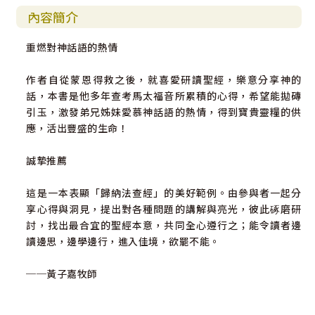
內容簡介
重燃對神話語的熱情
作者自從蒙恩得救之後，就喜愛研讀聖經，樂意分享神的
話，本書是他多年查考馬太福音所累積的心得，希望能拋磚
引玉，激發弟兄姊妹愛慕神話語的熱情，得到寶貴靈糧的供
應，活出豐盛的生命！
誠摯推薦
這是一本表顯「歸納法查經」的美好範例。由參與者一起分
享心得與洞見，提出對各種問題的講解與亮光，彼此硺磨研
討，找出最合宜的聖經本意，共同全心遵行之；能令讀者邊
讀邊思，邊學邊行，進入佳境，欲罷不能。
──黃子嘉牧師