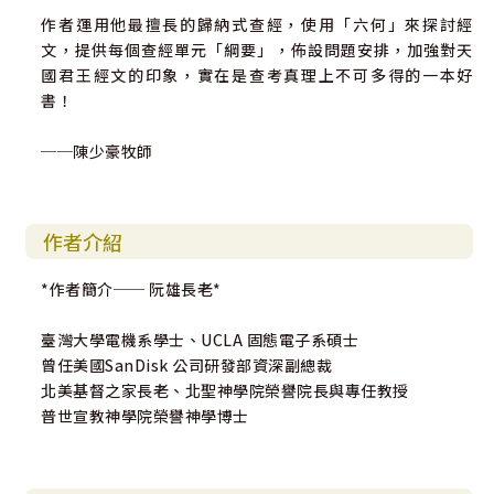
作者運用他最擅長的歸納式查經，使用「六何」來探討經
文，提供每個查經單元「綱要」，佈設問題安排，加強對天
國君王經文的印象，實在是查考真理上不可多得的一本好
書！
──陳少豪牧師
作者介紹
*作者簡介── 阮雄長老*
臺灣大學電機系學士、UCLA 固態電子系碩士
曾任美國SanDisk 公司研發部資深副總裁
北美基督之家長老、北聖神學院榮譽院長與專任教授
普世宣教神學院榮譽神學博士