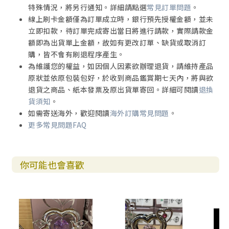
特殊情況，將另行通知。詳細請點選
常見訂單問題
。
線上刷卡金額僅為訂單成立時，銀行預先授權金額，並未
立即扣款，待訂單完成寄出當日將進行請款，實際請款金
額即為出貨單上金額，故如有更改訂單、缺貨或取消訂
購，皆不會有刷退程序產生。
為維護您的權益，如因個人因素欲辦理退貨，請維持產品
原狀並依原包裝包好，於收到商品鑑賞期七天內，將與欲
退貨之商品、紙本發票及原出貨單寄回。詳細可閱讀
退換
貨須知
。
如需寄送海外，歡迎閱讀
海外訂購常見問題
。
更多常見問題FAQ
你可能也會喜歡