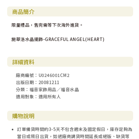
商品簡介
限量禮品，售完需等下次海外進貨。
施華洛水晶擺飾-GRACEFUL ANGEL(HEART)
詳細資料
廠商編號：U0246001CM2
出版日期：20081211
分類：福音家飾用品／福音水晶
適用對象：適用所有人
購物說明
訂單備貨時間約3-5天不包含週末及國定假日，庫存足夠為
當日或隔日出貨，如遇廠商調貨時間延長或絕版、缺貨等