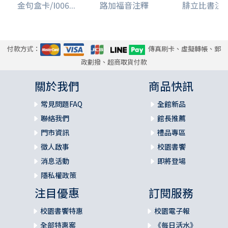
金句盒卡/I006...
路加福音注釋
腓立比書注
付款方式：
傳真刷卡、虛擬轉帳、郵
政劃撥、超商取貨付款
關於我們
商品快訊
常見問題FAQ
全館新品
聯絡我們
館長推薦
門市資訊
禮品專區
徵人啟事
校園書饗
消息活動
即將登場
隱私權政策
注目優惠
訂閱服務
校園書饗特惠
校園電子報
全部特惠案
《每日活水》